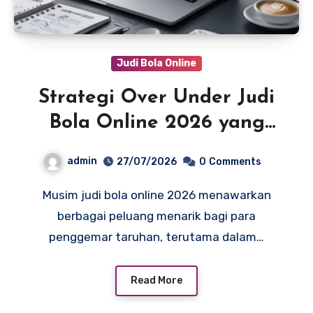
Judi Bola Online
Strategi Over Under Judi
Bola Online 2026 yang
Paling Gacor Musim Ini
admin
27/07/2026
0
Comments
untuk Maksimalkan
Musim judi bola online 2026 menawarkan
Kemenangan
berbagai peluang menarik bagi para
penggemar taruhan, terutama dalam…
Read More