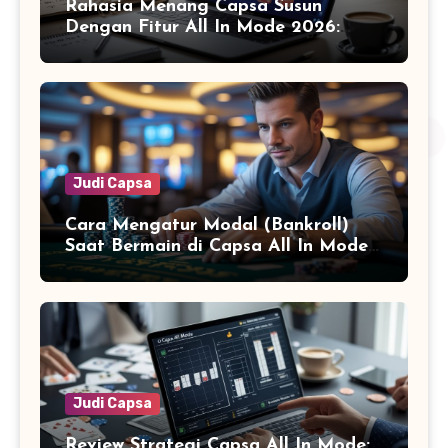
Rahasia Menang Capsa Susun
Dengan Fitur All In Mode 2026:
Strategi Unggul untuk Pemain
Cerdas
Judi Capsa
Cara Mengatur Modal (Bankroll)
Saat Bermain di Capsa All In Mode
Secara Efektif
Judi Capsa
Review Strategi Capsa All In Mode: