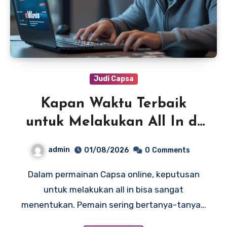
Judi Capsa
Kapan Waktu Terbaik
untuk Melakukan All In di
Game Capsa Online?
admin
01/08/2026
0
Comments
Strategi dan Tips Terbaik
Dalam permainan Capsa online, keputusan
untuk melakukan all in bisa sangat
menentukan. Pemain sering bertanya-tanya…