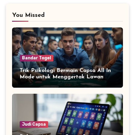
You Missed
Bandar Togel
Trik Psikologi Bermain Capsa All In
Mode untuk Menggertak Lawan
dengan Efektif
Judi Capsa