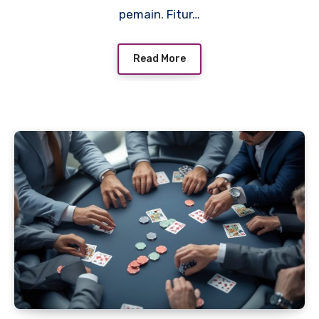
pemain. Fitur…
Read More