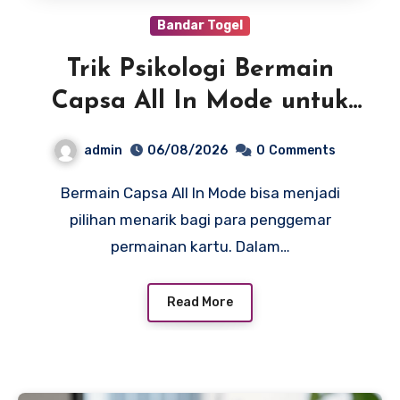
Bandar Togel
Trik Psikologi Bermain
Capsa All In Mode untuk
Menggertak Lawan
admin
06/08/2026
0
Comments
dengan Efektif
Bermain Capsa All In Mode bisa menjadi
pilihan menarik bagi para penggemar
permainan kartu. Dalam…
Read More