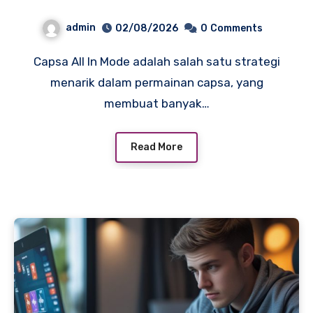
Risiko yang Perlu
admin
02/08/2026
0
Comments
Diketahui
Capsa All In Mode adalah salah satu strategi
menarik dalam permainan capsa, yang
membuat banyak…
Read More