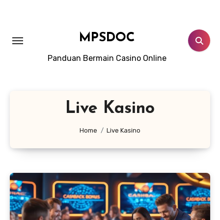
Skip
to
content
MPSDOC
Panduan Bermain Casino Online
Live Kasino
Home
Live Kasino