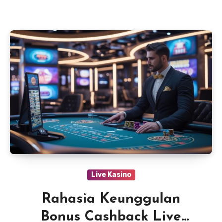
Live Kasino
Rahasia Keunggulan
Bonus Cashback Live