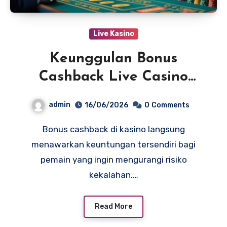
Live Kasino
Keunggulan Bonus
Cashback Live Casino
2026: Strategi Cerdas
admin
16/06/2026
0
Comments
Mengurangi Risiko
Bonus cashback di kasino langsung
Kekalahan
menawarkan keuntungan tersendiri bagi
pemain yang ingin mengurangi risiko
kekalahan.…
Read More