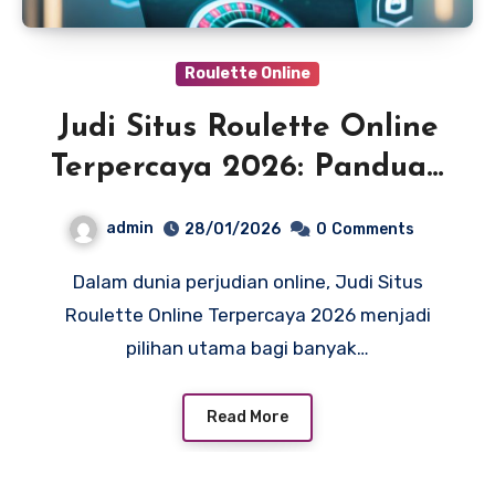
Roulette Online
Judi Situs Roulette Online
Terpercaya 2026: Panduan
Aman dan Legal
admin
28/01/2026
0
Comments
Dalam dunia perjudian online, Judi Situs
Roulette Online Terpercaya 2026 menjadi
pilihan utama bagi banyak…
Read More