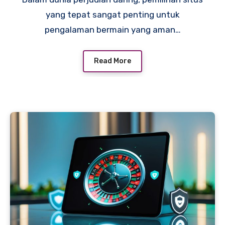
yang tepat sangat penting untuk
pengalaman bermain yang aman…
Read More