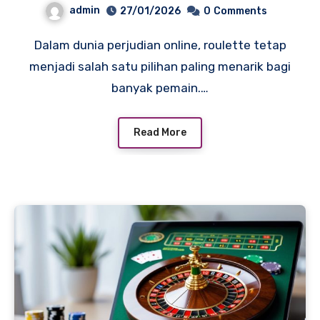
admin
27/01/2026
0
Comments
Lengkap dan Tips Efektif
Dalam dunia perjudian online, roulette tetap
menjadi salah satu pilihan paling menarik bagi
banyak pemain.…
Read More