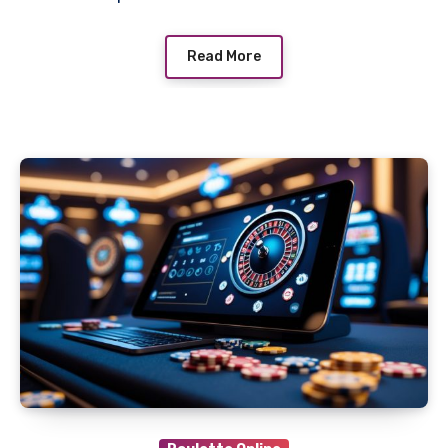
Read More