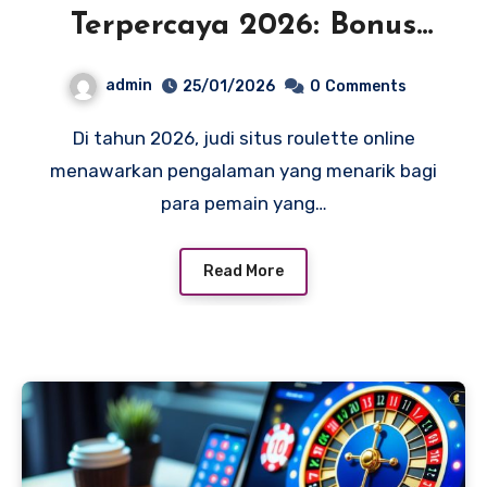
Terpercaya 2026: Bonus
dan Promo Terbaik Untuk
admin
25/01/2026
0
Comments
Pemain
Di tahun 2026, judi situs roulette online
menawarkan pengalaman yang menarik bagi
para pemain yang…
Read More