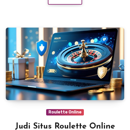
Roulette Online
Judi Situs Roulette Online