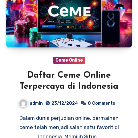
Ceme Online
Daftar Ceme Online
Terpercaya di Indonesia
admin
23/12/2024
0
Comments
Dalam dunia perjudian online, permainan
ceme telah menjadi salah satu favorit di
Indonesia. Memilih Situs…