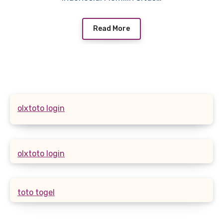
Read More
olxtoto login
olxtoto login
toto togel