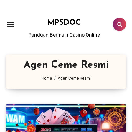
Skip
to
content
MPSDOC
Panduan Bermain Casino Online
Agen Ceme Resmi
Home
Agen Ceme Resmi