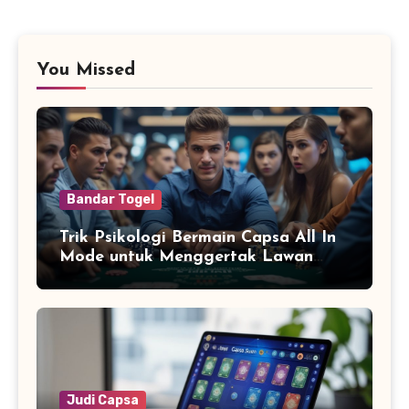
You Missed
Bandar Togel
Trik Psikologi Bermain Capsa All In
Mode untuk Menggertak Lawan
dengan Efektif
Judi Capsa