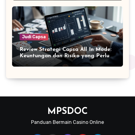
Judi Capsa
Review Strategi Capsa All In Mode:
Keuntungan dan Risiko yang Perlu
Diketahui
MPSDOC
Panduan Bermain Casino Online