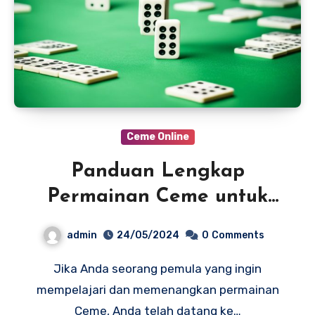
Ceme Online
Panduan Lengkap
Permainan Ceme untuk
Pemula
admin
24/05/2024
0
Comments
Jika Anda seorang pemula yang ingin
mempelajari dan memenangkan permainan
Ceme, Anda telah datang ke…