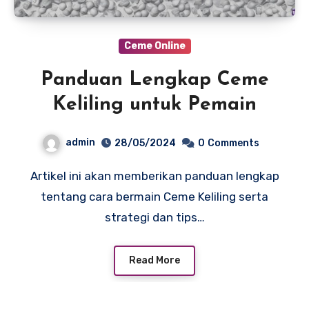
Ceme Online
Panduan Lengkap Ceme
Keliling untuk Pemain
admin
28/05/2024
0
Comments
Artikel ini akan memberikan panduan lengkap
tentang cara bermain Ceme Keliling serta
strategi dan tips…
Read More