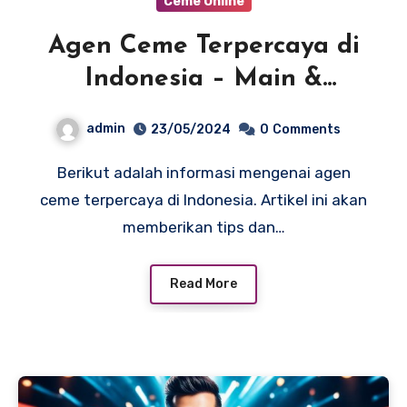
Ceme Online
Agen Ceme Terpercaya di
Indonesia – Main &
Menang
admin
23/05/2024
0
Comments
Berikut adalah informasi mengenai agen
ceme terpercaya di Indonesia. Artikel ini akan
memberikan tips dan…
Read More