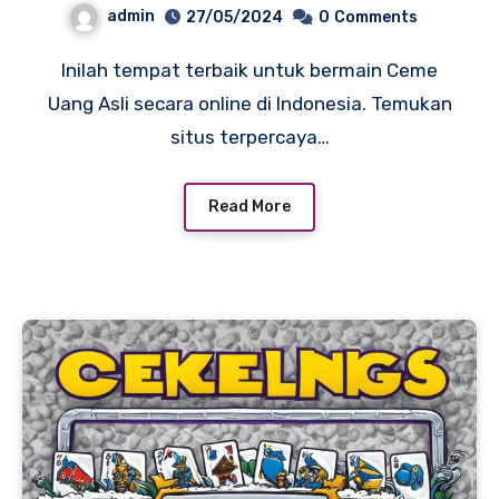
admin
27/05/2024
0
Comments
Inilah tempat terbaik untuk bermain Ceme
Uang Asli secara online di Indonesia. Temukan
situs terpercaya…
Read More