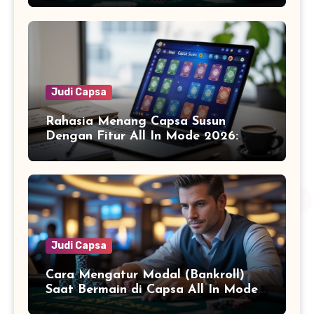
Judi Capsa
Rahasia Menang Capsa Susun
Dengan Fitur All In Mode 2026:
Strategi Unggul untuk Pemain
Cerdas
Judi Capsa
Cara Mengatur Modal (Bankroll)
Saat Bermain di Capsa All In Mode
Secara Efektif