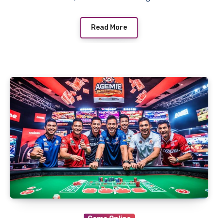
Read More