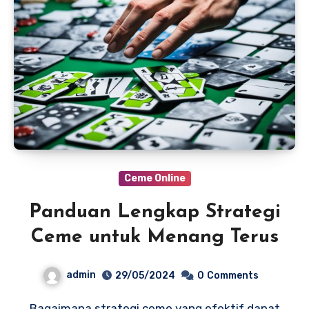
Ceme Online
Panduan Lengkap Strategi
Ceme untuk Menang Terus
admin
29/05/2024
0
Comments
Bagaimana strategi ceme yang efektif dapat