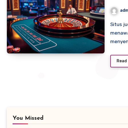
adm
Situs judi roulette online terpercaya di Indonesia
menawa
menyen
Read
You Missed