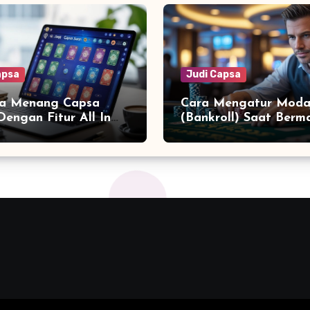
apsa
Judi Capsa
ia Menang Capsa
Cara Mengatur Moda
Dengan Fitur All In
(Bankroll) Saat Berma
026: Strategi
Capsa All In Mode Se
 untuk Pemain
Efektif