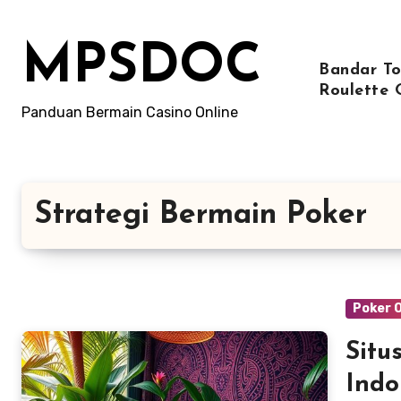
Skip
to
MPSDOC
content
Bandar To
Roulette 
Panduan Bermain Casino Online
Strategi Bermain Poker
Poker O
Situ
Indo