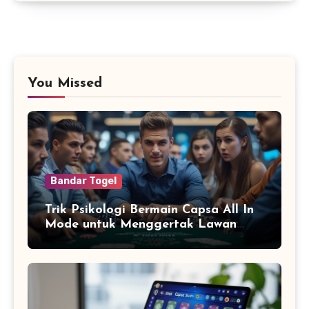
You Missed
Bandar Togel
Trik Psikologi Bermain Capsa All In
Mode untuk Menggertak Lawan
dengan Efektif