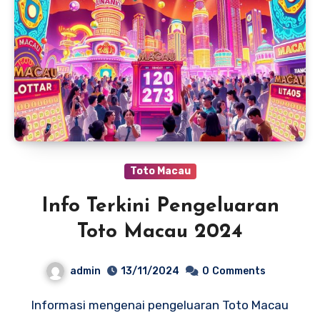
Toto Macau
Info Terkini Pengeluaran
Toto Macau 2024
admin
13/11/2024
0
Comments
Informasi mengenai pengeluaran Toto Macau