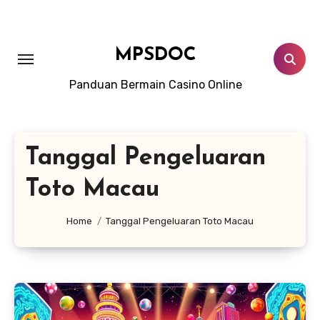
Skip
to
content
MPSDOC
Panduan Bermain Casino Online
Tanggal Pengeluaran
Toto Macau
Home
Tanggal Pengeluaran Toto Macau