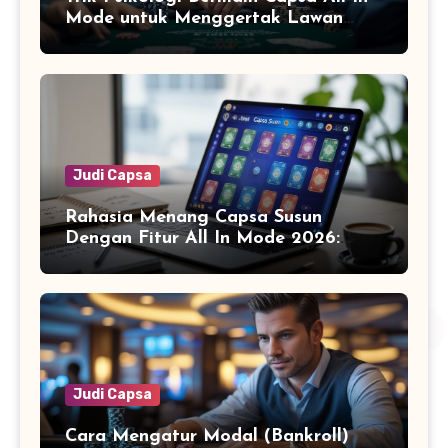
Mode untuk Menggertak Lawan
dengan Efektif
Judi Capsa
Rahasia Menang Capsa Susun
Dengan Fitur All In Mode 2026:
Strategi Unggul untuk Pemain
Cerdas
Judi Capsa
Cara Mengatur Modal (Bankroll)