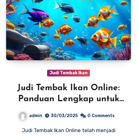
Judi Tembak Ikan
Judi Tembak Ikan Online:
Panduan Lengkap untuk
Pemain Pemula dan
admin
30/03/2025
0
Comments
Berpengalaman
Judi Tembak Ikan Online telah menjadi