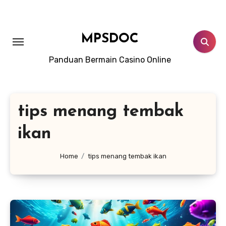
Skip
to
content
MPSDOC
Panduan Bermain Casino Online
tips menang tembak
ikan
Home
tips menang tembak ikan