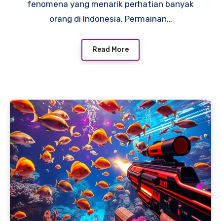
fenomena yang menarik perhatian banyak
orang di Indonesia. Permainan…
Read More