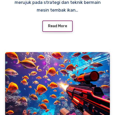
merujuk pada strategi dan teknik bermain
mesin tembak ikan…
Read More