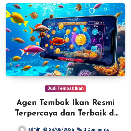
Judi Tembak Ikan
Agen Tembak Ikan Resmi
Terpercaya dan Terbaik di
Indonesia
admin
23/05/2025
0
Comments