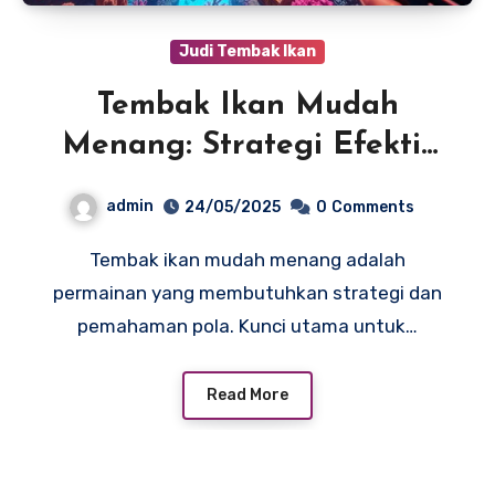
Judi Tembak Ikan
Tembak Ikan Mudah
Menang: Strategi Efektif
dan Tips Terbaik untuk
admin
24/05/2025
0
Comments
Pemula
Tembak ikan mudah menang adalah
permainan yang membutuhkan strategi dan
pemahaman pola. Kunci utama untuk…
Read More