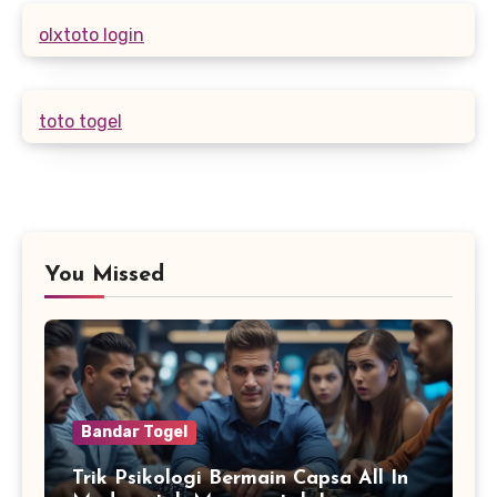
olxtoto login
toto togel
You Missed
Bandar Togel
Trik Psikologi Bermain Capsa All In