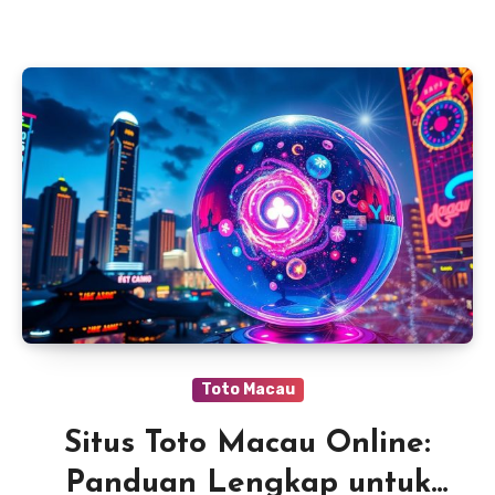
Toto Macau
Situs Toto Macau Online:
Panduan Lengkap untuk