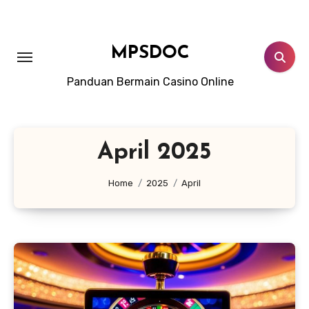
Skip
to
content
MPSDOC
Panduan Bermain Casino Online
April 2025
Home
2025
April