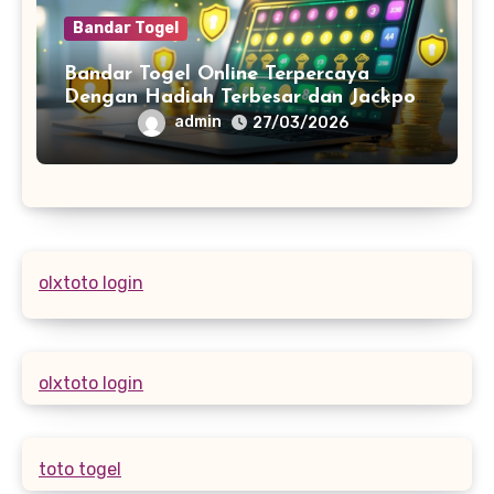
Bandar Togel
Bandar Togel Online Terpercaya
Dengan Hadiah Terbesar dan Jackpot
Fantastis untuk Pemain Cerdas
admin
27/03/2026
olxtoto login
olxtoto login
toto togel