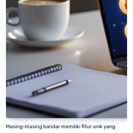
Masing-masing bandar memiliki fitur unik yang