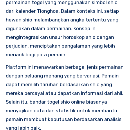
permainan togel yang menggunakan simbol shio
dari kalender Tionghoa. Dalam konteks ini, setiap
hewan shio melambangkan angka tertentu yang
digunakan dalam permainan. Konsep ini
mengintegrasikan unsur horoskop shio dengan
perjudian, menciptakan pengalaman yang lebih
menarik bagi para pemain.
Platform ini menawarkan berbagai jenis permainan
dengan peluang menang yang bervariasi. Pemain
dapat memilih taruhan berdasarkan shio yang
mereka percayai atau dapatkan informasi dari ahli.
Selain itu, bandar togel shio online biasanya
menyajikan data dan statistik untuk membantu
pemain membuat keputusan berdasarkan analisis
yang lebih baik.