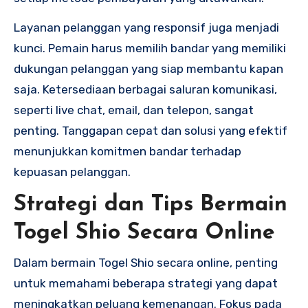
Layanan pelanggan yang responsif juga menjadi
kunci. Pemain harus memilih bandar yang memiliki
dukungan pelanggan yang siap membantu kapan
saja. Ketersediaan berbagai saluran komunikasi,
seperti live chat, email, dan telepon, sangat
penting. Tanggapan cepat dan solusi yang efektif
menunjukkan komitmen bandar terhadap
kepuasan pelanggan.
Strategi dan Tips Bermain
Togel Shio Secara Online
Dalam bermain Togel Shio secara online, penting
untuk memahami beberapa strategi yang dapat
meningkatkan peluang kemenangan. Fokus pada