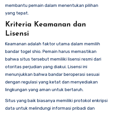
membantu pemain dalam menentukan pilihan
yang tepat.
Kriteria Keamanan dan
Lisensi
Keamanan adalah faktor utama dalam memilih
bandar togel shio. Pemain harus memastikan
bahwa situs tersebut memiliki lisensi resmi dari
otoritas perjudian yang diakui. Lisensi ini
menunjukkan bahwa bandar beroperasi sesuai
dengan regulasi yang ketat dan menyediakan
lingkungan yang aman untuk bertaruh.
Situs yang baik biasanya memiliki protokol enkripsi
data untuk melindungi informasi pribadi dan