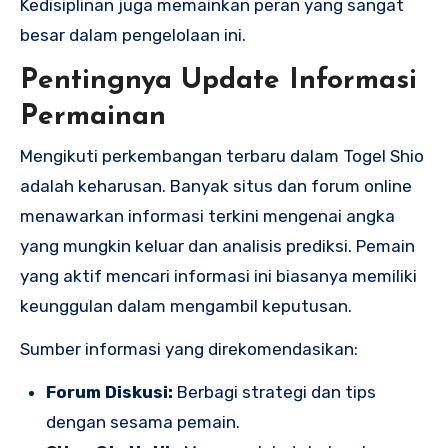
Kedisiplinan juga memainkan peran yang sangat
besar dalam pengelolaan ini.
Pentingnya Update Informasi
Permainan
Mengikuti perkembangan terbaru dalam Togel Shio
adalah keharusan. Banyak situs dan forum online
menawarkan informasi terkini mengenai angka
yang mungkin keluar dan analisis prediksi. Pemain
yang aktif mencari informasi ini biasanya memiliki
keunggulan dalam mengambil keputusan.
Sumber informasi yang direkomendasikan:
Forum Diskusi:
Berbagi strategi dan tips
dengan sesama pemain.