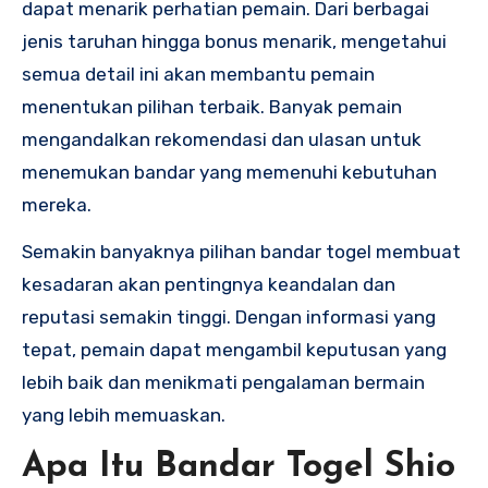
dapat menarik perhatian pemain. Dari berbagai
jenis taruhan hingga bonus menarik, mengetahui
semua detail ini akan membantu pemain
menentukan pilihan terbaik. Banyak pemain
mengandalkan rekomendasi dan ulasan untuk
menemukan bandar yang memenuhi kebutuhan
mereka.
Semakin banyaknya pilihan bandar togel membuat
kesadaran akan pentingnya keandalan dan
reputasi semakin tinggi. Dengan informasi yang
tepat, pemain dapat mengambil keputusan yang
lebih baik dan menikmati pengalaman bermain
yang lebih memuaskan.
Apa Itu Bandar Togel Shio