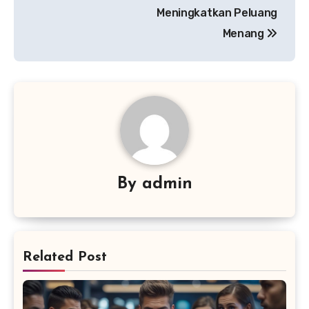
Meningkatkan Peluang
Menang
By
admin
Related Post