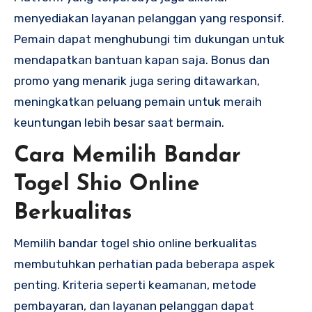
menyediakan layanan pelanggan yang responsif.
Pemain dapat menghubungi tim dukungan untuk
mendapatkan bantuan kapan saja. Bonus dan
promo yang menarik juga sering ditawarkan,
meningkatkan peluang pemain untuk meraih
keuntungan lebih besar saat bermain.
Cara Memilih Bandar
Togel Shio Online
Berkualitas
Memilih bandar togel shio online berkualitas
membutuhkan perhatian pada beberapa aspek
penting. Kriteria seperti keamanan, metode
pembayaran, dan layanan pelanggan dapat