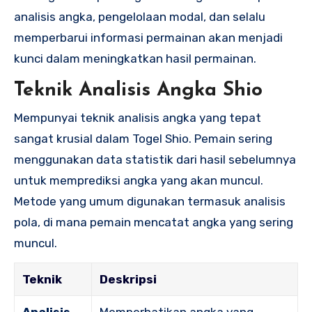
analisis angka, pengelolaan modal, dan selalu
memperbarui informasi permainan akan menjadi
kunci dalam meningkatkan hasil permainan.
Teknik Analisis Angka Shio
Mempunyai teknik analisis angka yang tepat
sangat krusial dalam Togel Shio. Pemain sering
menggunakan data statistik dari hasil sebelumnya
untuk memprediksi angka yang akan muncul.
Metode yang umum digunakan termasuk analisis
pola, di mana pemain mencatat angka yang sering
muncul.
Teknik
Deskripsi