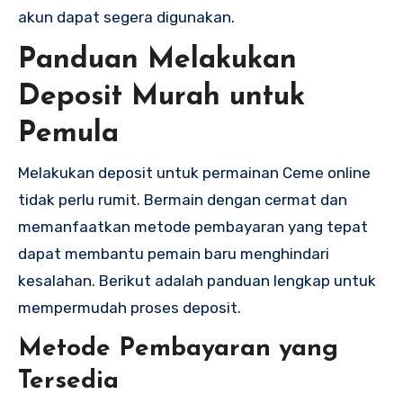
akun dapat segera digunakan.
Panduan Melakukan
Deposit Murah untuk
Pemula
Melakukan deposit untuk permainan Ceme online
tidak perlu rumit. Bermain dengan cermat dan
memanfaatkan metode pembayaran yang tepat
dapat membantu pemain baru menghindari
kesalahan. Berikut adalah panduan lengkap untuk
mempermudah proses deposit.
Metode Pembayaran yang
Tersedia