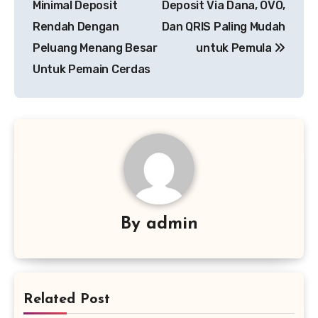
Minimal Deposit
Deposit Via Dana, OVO,
Rendah Dengan
Dan QRIS Paling Mudah
Peluang Menang Besar
untuk Pemula
Untuk Pemain Cerdas
By
admin
Related Post