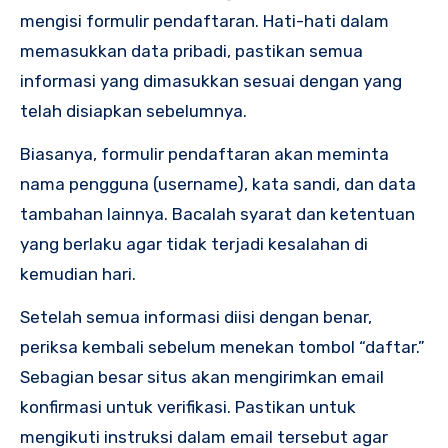
mengisi formulir pendaftaran. Hati-hati dalam
memasukkan data pribadi, pastikan semua
informasi yang dimasukkan sesuai dengan yang
telah disiapkan sebelumnya.
Biasanya, formulir pendaftaran akan meminta
nama pengguna (username), kata sandi, dan data
tambahan lainnya. Bacalah syarat dan ketentuan
yang berlaku agar tidak terjadi kesalahan di
kemudian hari.
Setelah semua informasi diisi dengan benar,
periksa kembali sebelum menekan tombol “daftar.”
Sebagian besar situs akan mengirimkan email
konfirmasi untuk verifikasi. Pastikan untuk
mengikuti instruksi dalam email tersebut agar