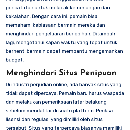
pencatatan untuk melacak kemenangan dan
kekalahan. Dengan cara ini, pemain bisa
memahami kebiasaan bermain mereka dan
menghindari pengeluaran berlebihan. Ditambah
lagi, mengetahui kapan waktu yang tepat untuk
berhenti bermain dapat membantu mengamankan
budget.
Menghindari Situs Penipuan
Di industri perjudian online, ada banyak situs yang
tidak dapat dipercaya. Pemain baru harus waspada
dan melakukan pemeriksaan latar belakang
sebelum mendaftar di suatu platform. Periksa
lisensi dan regulasi yang dimiliki oleh situs
tersebut. Situs yang terpercaya biasanya memiliki