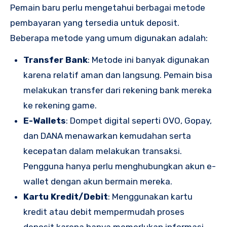
Pemain baru perlu mengetahui berbagai metode
pembayaran yang tersedia untuk deposit.
Beberapa metode yang umum digunakan adalah:
Transfer Bank
: Metode ini banyak digunakan
karena relatif aman dan langsung. Pemain bisa
melakukan transfer dari rekening bank mereka
ke rekening game.
E-Wallets
: Dompet digital seperti OVO, Gopay,
dan DANA menawarkan kemudahan serta
kecepatan dalam melakukan transaksi.
Pengguna hanya perlu menghubungkan akun e-
wallet dengan akun bermain mereka.
Kartu Kredit/Debit
: Menggunakan kartu
kredit atau debit mempermudah proses