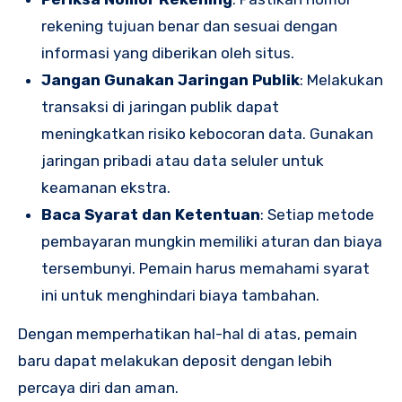
rekening tujuan benar dan sesuai dengan
informasi yang diberikan oleh situs.
Jangan Gunakan Jaringan Publik
: Melakukan
transaksi di jaringan publik dapat
meningkatkan risiko kebocoran data. Gunakan
jaringan pribadi atau data seluler untuk
keamanan ekstra.
Baca Syarat dan Ketentuan
: Setiap metode
pembayaran mungkin memiliki aturan dan biaya
tersembunyi. Pemain harus memahami syarat
ini untuk menghindari biaya tambahan.
Dengan memperhatikan hal-hal di atas, pemain
baru dapat melakukan deposit dengan lebih
percaya diri dan aman.