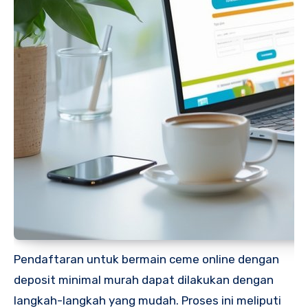
Pendaftaran untuk bermain ceme online dengan
deposit minimal murah dapat dilakukan dengan
langkah-langkah yang mudah. Proses ini meliputi