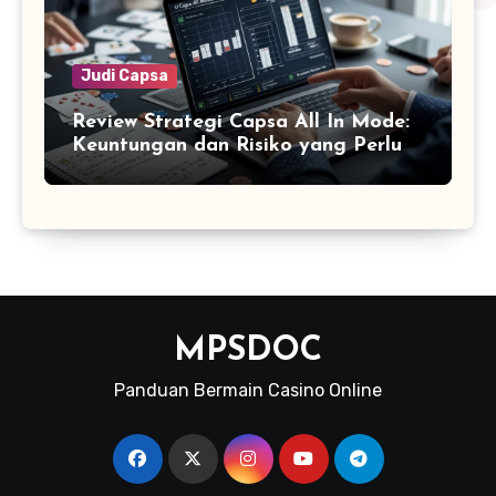
Judi Capsa
Review Strategi Capsa All In Mode:
Keuntungan dan Risiko yang Perlu
Diketahui
MPSDOC
Panduan Bermain Casino Online