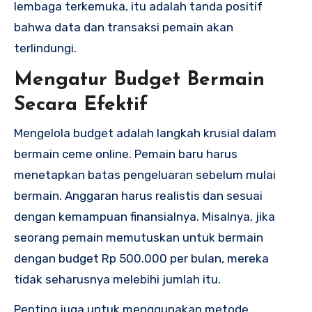
lembaga terkemuka, itu adalah tanda positif
bahwa data dan transaksi pemain akan
terlindungi.
Mengatur Budget Bermain
Secara Efektif
Mengelola budget adalah langkah krusial dalam
bermain ceme online. Pemain baru harus
menetapkan batas pengeluaran sebelum mulai
bermain. Anggaran harus realistis dan sesuai
dengan kemampuan finansialnya. Misalnya, jika
seorang pemain memutuskan untuk bermain
dengan budget Rp 500.000 per bulan, mereka
tidak seharusnya melebihi jumlah itu.
Penting juga untuk menggunakan metode