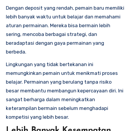
Dengan deposit yang rendah, pemain baru memiliki
lebih banyak waktu untuk belajar dan memahami
aturan permainan. Mereka bisa bermain lebih
sering, mencoba berbagai strategi, dan
beradaptasi dengan gaya permainan yang
berbeda.
Lingkungan yang tidak bertekanan ini
memungkinkan pemain untuk menikmati proses
belajar. Permainan yang berulang tanpa risiko
besar membantu membangun kepercayaan diri. Ini
sangat berharga dalam meningkatkan
keterampilan bermain sebelum menghadapi
kompetisi yang lebih besar.
Lebih Banyak Kesempatan