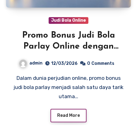
Judi Bola Online
Promo Bonus Judi Bola
Parlay Online dengan
Freebet dan Cashback
admin
12/03/2026
0
Comments
Eksklusif untuk Menang
Dalam dunia perjudian online, promo bonus
Besar
judi bola parlay menjadi salah satu daya tarik
utama…
Read More