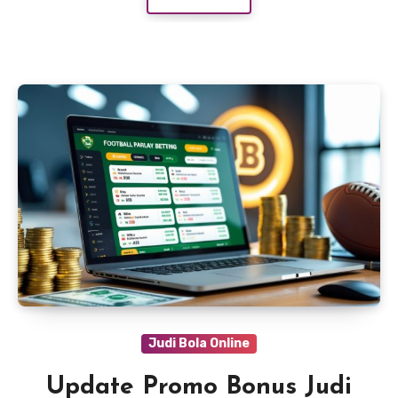
Judi Bola Online
Update Promo Bonus Judi