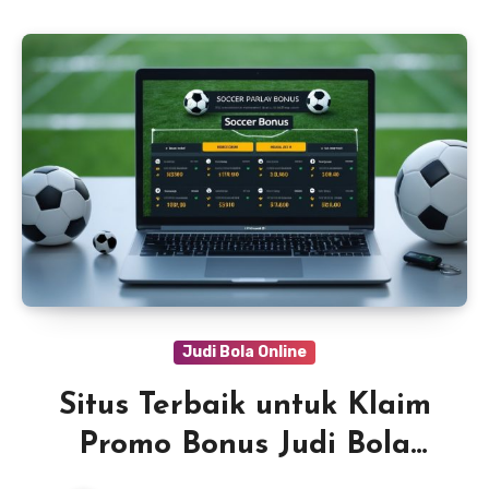
Judi Bola Online
Situs Terbaik untuk Klaim
Promo Bonus Judi Bola
Parlay Online Resmi di