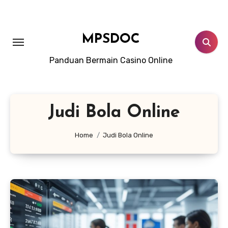
Skip
to
content
MPSDOC
Panduan Bermain Casino Online
Judi Bola Online
Home
Judi Bola Online