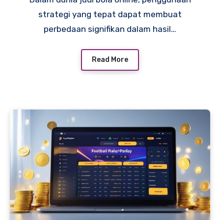
strategi yang tepat dapat membuat
perbedaan signifikan dalam hasil…
Read More