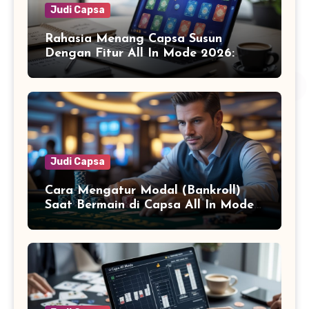
Judi Capsa
Rahasia Menang Capsa Susun
Dengan Fitur All In Mode 2026:
Strategi Unggul untuk Pemain
Cerdas
Judi Capsa
Cara Mengatur Modal (Bankroll)
Saat Bermain di Capsa All In Mode
Secara Efektif