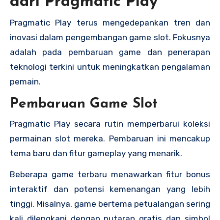
dari Pragmatic Play
Pragmatic Play terus mengedepankan tren dan
inovasi dalam pengembangan game slot. Fokusnya
adalah pada pembaruan game dan penerapan
teknologi terkini untuk meningkatkan pengalaman
pemain.
Pembaruan Game Slot
Pragmatic Play secara rutin memperbarui koleksi
permainan slot mereka. Pembaruan ini mencakup
tema baru dan fitur gameplay yang menarik.
Beberapa game terbaru menawarkan fitur bonus
interaktif dan potensi kemenangan yang lebih
tinggi. Misalnya, game bertema petualangan sering
kali dilengkapi dengan putaran gratis dan simbol