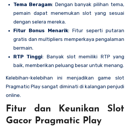
Tema Beragam
: Dengan banyak pilihan tema,
pemain dapat menemukan slot yang sesuai
dengan selera mereka.
Fitur Bonus Menarik
: Fitur seperti putaran
gratis dan multipliers memperkaya pengalaman
bermain.
RTP Tinggi
: Banyak slot memiliki RTP yang
baik, memberikan peluang besar untuk menang.
Kelebihan-kelebihan ini menjadikan game slot
Pragmatic Play sangat diminati di kalangan penjudi
online.
Fitur dan Keunikan Slot
Gacor Pragmatic Play