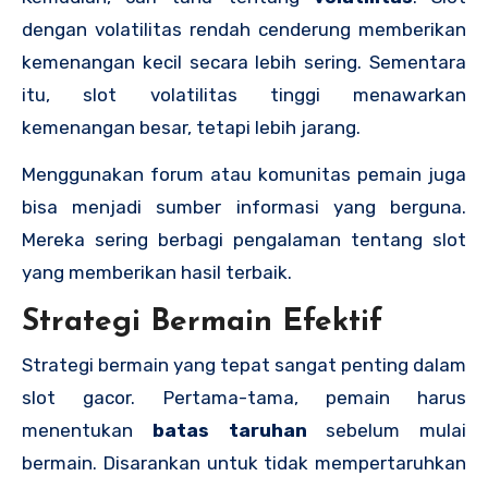
dengan volatilitas rendah cenderung memberikan
kemenangan kecil secara lebih sering. Sementara
itu, slot volatilitas tinggi menawarkan
kemenangan besar, tetapi lebih jarang.
Menggunakan forum atau komunitas pemain juga
bisa menjadi sumber informasi yang berguna.
Mereka sering berbagi pengalaman tentang slot
yang memberikan hasil terbaik.
Strategi Bermain Efektif
Strategi bermain yang tepat sangat penting dalam
slot gacor. Pertama-tama, pemain harus
menentukan
batas taruhan
sebelum mulai
bermain. Disarankan untuk tidak mempertaruhkan