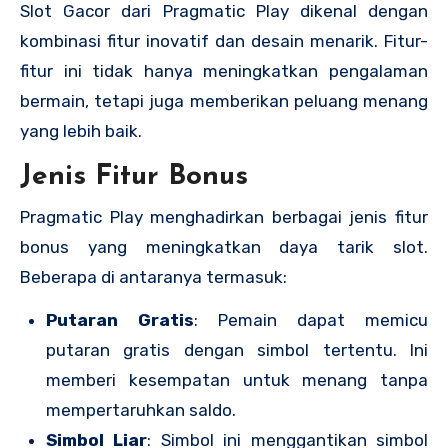
Slot Gacor dari Pragmatic Play dikenal dengan
kombinasi fitur inovatif dan desain menarik. Fitur-
fitur ini tidak hanya meningkatkan pengalaman
bermain, tetapi juga memberikan peluang menang
yang lebih baik.
Jenis Fitur Bonus
Pragmatic Play menghadirkan berbagai jenis fitur
bonus yang meningkatkan daya tarik slot.
Beberapa di antaranya termasuk:
Putaran Gratis
: Pemain dapat memicu
putaran gratis dengan simbol tertentu. Ini
memberi kesempatan untuk menang tanpa
mempertaruhkan saldo.
Simbol Liar
: Simbol ini menggantikan simbol