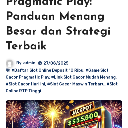
Pragmatic Play:
Panduan Menang
Besar dan Strategi
Terbaik
By
admin
27/08/2025
#Daftar Slot Online Deposit 10 Ribu
,
#Game Slot
Gacor Pragmatic Play
,
#Link Slot Gacor Mudah Menang
,
#Slot Gacor Hari Ini
,
#Slot Gacor Maxwin Terbaru
,
#Slot
Online RTP Tinggi