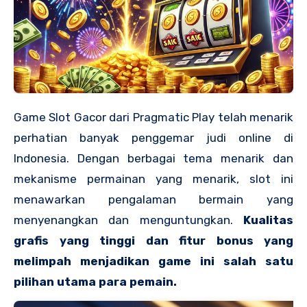
Game Slot Gacor dari Pragmatic Play telah menarik
perhatian banyak penggemar judi online di
Indonesia. Dengan berbagai tema menarik dan
mekanisme permainan yang menarik, slot ini
menawarkan pengalaman bermain yang
menyenangkan dan menguntungkan.
Kualitas
grafis yang tinggi dan fitur bonus yang
melimpah menjadikan game ini salah satu
pilihan utama para pemain.