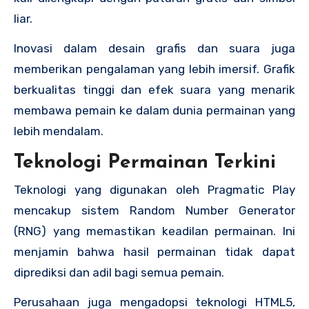
liar.
Inovasi dalam desain grafis dan suara juga
memberikan pengalaman yang lebih imersif. Grafik
berkualitas tinggi dan efek suara yang menarik
membawa pemain ke dalam dunia permainan yang
lebih mendalam.
Teknologi Permainan Terkini
Teknologi yang digunakan oleh Pragmatic Play
mencakup sistem Random Number Generator
(RNG) yang memastikan keadilan permainan. Ini
menjamin bahwa hasil permainan tidak dapat
diprediksi dan adil bagi semua pemain.
Perusahaan juga mengadopsi teknologi HTML5,