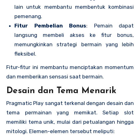
lain untuk membantu membentuk kombinasi
pemenang.
Fitur Pembelian Bonus
: Pemain dapat
langsung membeli akses ke fitur bonus,
memungkinkan strategi bermain yang lebih
fleksibel.
Fitur-fitur ini membantu menciptakan momentum
dan memberikan sensasi saat bermain.
Desain dan Tema Menarik
Pragmatic Play sangat terkenal dengan desain dan
tema permainan yang memikat. Setiap slot
memiliki tema unik, mulai dari petualangan hingga
mitologi. Elemen-elemen tersebut meliputi: