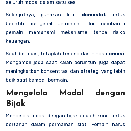
seluruh modal dalam satu sesi.
Selanjutnya, gunakan fitur
demoslot
untuk
berlatih mengenal permainan. Ini membantu
pemain memahami mekanisme tanpa risiko
keuangan.
Saat bermain, tetaplah tenang dan hindari
emosi
.
Mengambil jeda saat kalah beruntun juga dapat
meningkatkan konsentrasi dan strategi yang lebih
baik saat kembali bermain.
Mengelola Modal dengan
Bijak
Mengelola modal dengan bijak adalah kunci untuk
bertahan dalam permainan slot. Pemain harus