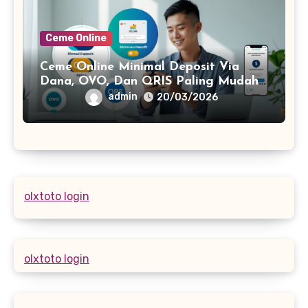
Ceme Online
Ceme Online Minimal Deposit Via
Dana, OVO, Dan QRIS Paling Mudah
untuk Pemula
admin
20/03/2026
olxtoto login
olxtoto login