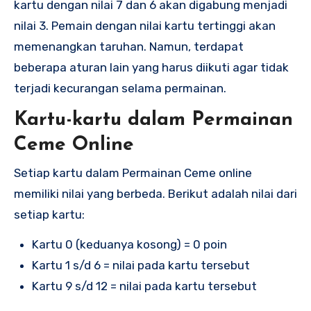
kartu dengan nilai 7 dan 6 akan digabung menjadi
nilai 3. Pemain dengan nilai kartu tertinggi akan
memenangkan taruhan. Namun, terdapat
beberapa aturan lain yang harus diikuti agar tidak
terjadi kecurangan selama permainan.
Kartu-kartu dalam Permainan
Ceme Online
Setiap kartu dalam Permainan Ceme online
memiliki nilai yang berbeda. Berikut adalah nilai dari
setiap kartu:
Kartu 0 (keduanya kosong) = 0 poin
Kartu 1 s/d 6 = nilai pada kartu tersebut
Kartu 9 s/d 12 = nilai pada kartu tersebut