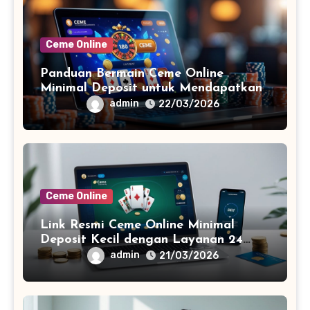
Ceme Online
Panduan Bermain Ceme Online
Minimal Deposit untuk Mendapatkan
Jackpot dengan Strategi Efektif
admin
22/03/2026
Ceme Online
Link Resmi Ceme Online Minimal
Deposit Kecil dengan Layanan 24
Jam Terpercaya
admin
21/03/2026