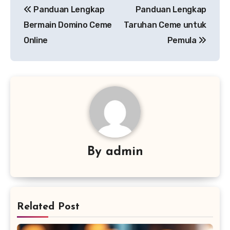
Panduan Lengkap
Panduan Lengkap
navigation
Bermain Domino Ceme
Taruhan Ceme untuk
Online
Pemula
By
admin
Related Post