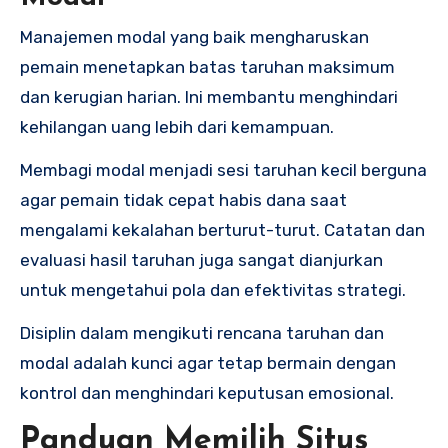
Manajemen modal yang baik mengharuskan
pemain menetapkan batas taruhan maksimum
dan kerugian harian. Ini membantu menghindari
kehilangan uang lebih dari kemampuan.
Membagi modal menjadi sesi taruhan kecil berguna
agar pemain tidak cepat habis dana saat
mengalami kekalahan berturut-turut. Catatan dan
evaluasi hasil taruhan juga sangat dianjurkan
untuk mengetahui pola dan efektivitas strategi.
Disiplin dalam mengikuti rencana taruhan dan
modal adalah kunci agar tetap bermain dengan
kontrol dan menghindari keputusan emosional.
Panduan Memilih Situs