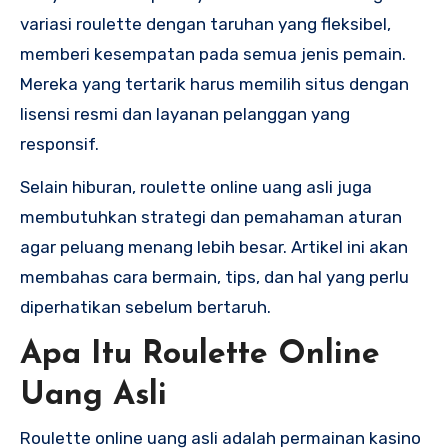
variasi roulette dengan taruhan yang fleksibel,
memberi kesempatan pada semua jenis pemain.
Mereka yang tertarik harus memilih situs dengan
lisensi resmi dan layanan pelanggan yang
responsif.
Selain hiburan, roulette online uang asli juga
membutuhkan strategi dan pemahaman aturan
agar peluang menang lebih besar. Artikel ini akan
membahas cara bermain, tips, dan hal yang perlu
diperhatikan sebelum bertaruh.
Apa Itu Roulette Online
Uang Asli
Roulette online uang asli adalah permainan kasino