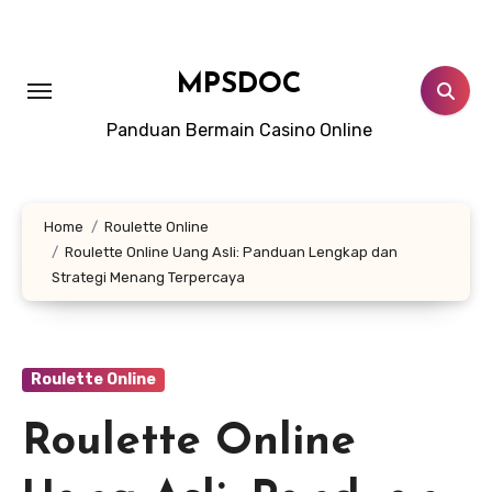
Skip
to
content
MPSDOC
Panduan Bermain Casino Online
Home
Roulette Online
Roulette Online Uang Asli: Panduan Lengkap dan
Strategi Menang Terpercaya
Roulette Online
Roulette Online