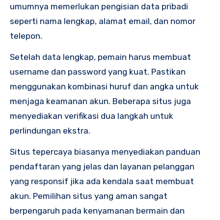
umumnya memerlukan pengisian data pribadi
seperti nama lengkap, alamat email, dan nomor
telepon.
Setelah data lengkap, pemain harus membuat
username dan password yang kuat. Pastikan
menggunakan kombinasi huruf dan angka untuk
menjaga keamanan akun. Beberapa situs juga
menyediakan verifikasi dua langkah untuk
perlindungan ekstra.
Situs tepercaya biasanya menyediakan panduan
pendaftaran yang jelas dan layanan pelanggan
yang responsif jika ada kendala saat membuat
akun. Pemilihan situs yang aman sangat
berpengaruh pada kenyamanan bermain dan