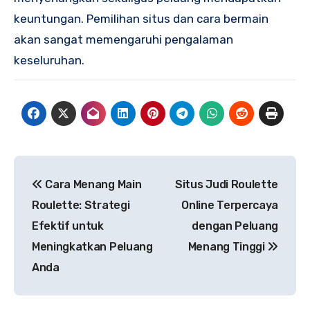
keuntungan. Pemilihan situs dan cara bermain
akan sangat memengaruhi pengalaman
keseluruhan.
Post
Cara Menang Main
Situs Judi Roulette
navigation
Roulette: Strategi
Online Terpercaya
Efektif untuk
dengan Peluang
Meningkatkan Peluang
Menang Tinggi
Anda