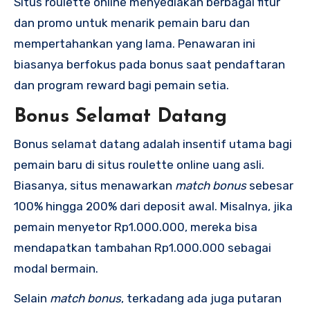
Situs roulette online menyediakan berbagai fitur
dan promo untuk menarik pemain baru dan
mempertahankan yang lama. Penawaran ini
biasanya berfokus pada bonus saat pendaftaran
dan program reward bagi pemain setia.
Bonus Selamat Datang
Bonus selamat datang adalah insentif utama bagi
pemain baru di situs roulette online uang asli.
Biasanya, situs menawarkan
match bonus
sebesar
100% hingga 200% dari deposit awal. Misalnya, jika
pemain menyetor Rp1.000.000, mereka bisa
mendapatkan tambahan Rp1.000.000 sebagai
modal bermain.
Selain
match bonus
, terkadang ada juga putaran