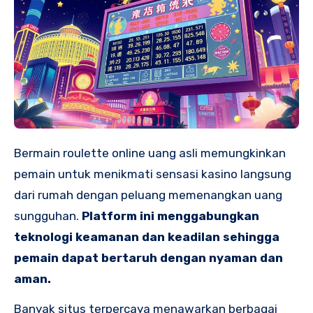
Bermain roulette online uang asli memungkinkan
pemain untuk menikmati sensasi kasino langsung
dari rumah dengan peluang memenangkan uang
sungguhan.
Platform ini menggabungkan
teknologi keamanan dan keadilan sehingga
pemain dapat bertaruh dengan nyaman dan
aman.
Banyak situs terpercaya menawarkan berbagai