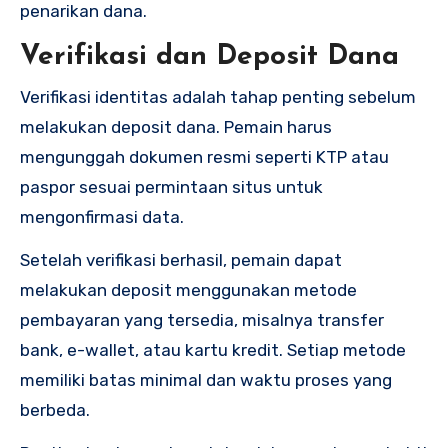
penarikan dana.
Verifikasi dan Deposit Dana
Verifikasi identitas adalah tahap penting sebelum
melakukan deposit dana. Pemain harus
mengunggah dokumen resmi seperti KTP atau
paspor sesuai permintaan situs untuk
mengonfirmasi data.
Setelah verifikasi berhasil, pemain dapat
melakukan deposit menggunakan metode
pembayaran yang tersedia, misalnya transfer
bank, e-wallet, atau kartu kredit. Setiap metode
memiliki batas minimal dan waktu proses yang
berbeda.