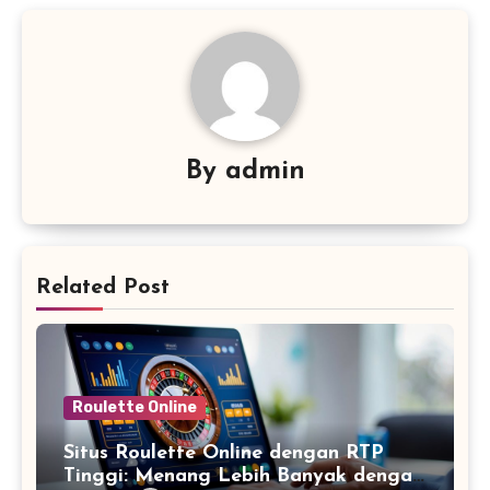
By
admin
Related Post
Roulette Online
Situs Roulette Online dengan RTP
Tinggi: Menang Lebih Banyak dengan