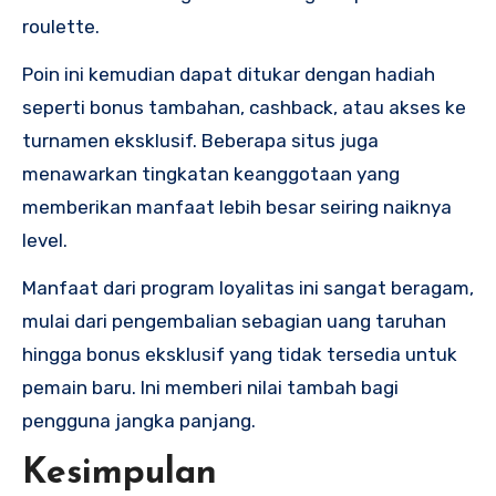
roulette.
Poin ini kemudian dapat ditukar dengan hadiah
seperti bonus tambahan, cashback, atau akses ke
turnamen eksklusif. Beberapa situs juga
menawarkan tingkatan keanggotaan yang
memberikan manfaat lebih besar seiring naiknya
level.
Manfaat dari program loyalitas ini sangat beragam,
mulai dari pengembalian sebagian uang taruhan
hingga bonus eksklusif yang tidak tersedia untuk
pemain baru. Ini memberi nilai tambah bagi
pengguna jangka panjang.
Kesimpulan