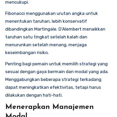
mencukupi.
Fibonacci menggunakan urutan angka untuk
menentukan taruhan, lebih konservatif
dibandingkan Martingale. D’Alembert menaikkan
taruhan satu tingkat setelah kalah dan
menurunkan setelah menang, menjaga
keseimbangan risiko.
Penting bagi pemain untuk memilih strategi yang
sesuai dengan gaya bermain dan modal yang ada.
Menggabungkan beberapa strategi terkadang
dapat meningkatkan efektivitas, tetapi harus
dilakukan dengan hati-hati.
Menerapkan Manajemen
Modal