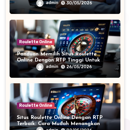
Taruhan Cerdas
admin
30/05/2026
Roulette Online
Panduan Memilih Situs Roulette
Online Dengan RTP Tinggi Untuk
Pengalaman Bermain Maksimal
admin
26/05/2026
Roulette Online
Situs Roulette Online Dengan RTP
Terbaik: Cara Mudah Menangkan
Hadiah Besar