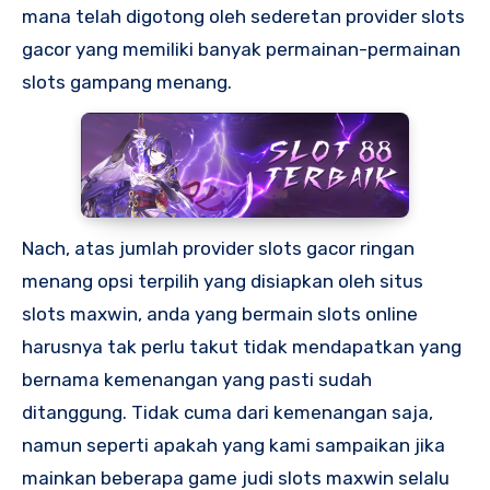
mana telah digotong oleh sederetan provider slots
gacor yang memiliki banyak permainan-permainan
slots gampang menang.
Nach, atas jumlah provider slots gacor ringan
menang opsi terpilih yang disiapkan oleh situs
slots maxwin, anda yang bermain slots online
harusnya tak perlu takut tidak mendapatkan yang
bernama kemenangan yang pasti sudah
ditanggung. Tidak cuma dari kemenangan saja,
namun seperti apakah yang kami sampaikan jika
mainkan beberapa game judi slots maxwin selalu