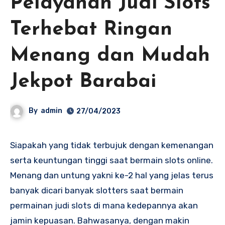
Pelayanan Judi Slots
Terhebat Ringan
Menang dan Mudah
Jekpot Barabai
By
admin
27/04/2023
Siapakah yang tidak terbujuk dengan kemenangan
serta keuntungan tinggi saat bermain slots online.
Menang dan untung yakni ke-2 hal yang jelas terus
banyak dicari banyak slotters saat bermain
permainan judi slots di mana kedepannya akan
jamin kepuasan. Bahwasanya, dengan makin