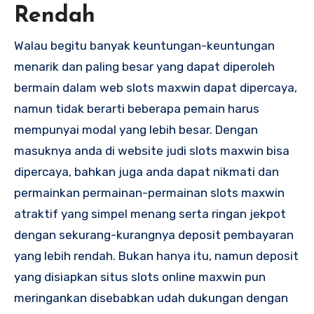
Rendah
Walau begitu banyak keuntungan-keuntungan
menarik dan paling besar yang dapat diperoleh
bermain dalam web slots maxwin dapat dipercaya,
namun tidak berarti beberapa pemain harus
mempunyai modal yang lebih besar. Dengan
masuknya anda di website judi slots maxwin bisa
dipercaya, bahkan juga anda dapat nikmati dan
permainkan permainan-permainan slots maxwin
atraktif yang simpel menang serta ringan jekpot
dengan sekurang-kurangnya deposit pembayaran
yang lebih rendah. Bukan hanya itu, namun deposit
yang disiapkan situs slots online maxwin pun
meringankan disebabkan udah dukungan dengan