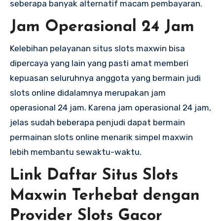
seberapa banyak alternatif macam pembayaran.
Jam Operasional 24 Jam
Kelebihan pelayanan situs slots maxwin bisa
dipercaya yang lain yang pasti amat memberi
kepuasan seluruhnya anggota yang bermain judi
slots online didalamnya merupakan jam
operasional 24 jam. Karena jam operasional 24 jam,
jelas sudah beberapa penjudi dapat bermain
permainan slots online menarik simpel maxwin
lebih membantu sewaktu-waktu.
Link Daftar Situs Slots
Maxwin Terhebat dengan
Provider Slots Gacor