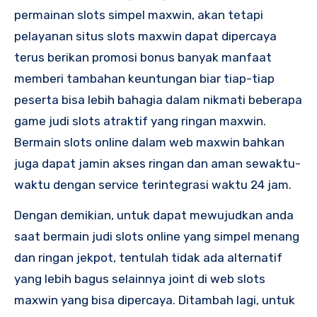
permainan slots simpel maxwin, akan tetapi
pelayanan situs slots maxwin dapat dipercaya
terus berikan promosi bonus banyak manfaat
memberi tambahan keuntungan biar tiap-tiap
peserta bisa lebih bahagia dalam nikmati beberapa
game judi slots atraktif yang ringan maxwin.
Bermain slots online dalam web maxwin bahkan
juga dapat jamin akses ringan dan aman sewaktu-
waktu dengan service terintegrasi waktu 24 jam.
Dengan demikian, untuk dapat mewujudkan anda
saat bermain judi slots online yang simpel menang
dan ringan jekpot, tentulah tidak ada alternatif
yang lebih bagus selainnya joint di web slots
maxwin yang bisa dipercaya. Ditambah lagi, untuk