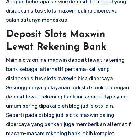
Adapun beberapa service deposit terunggul yang
disiapkan situs slots maxwin paling dipercaya
salah satunya mencakup:
Deposit Slots Maxwin
Lewat Rekening Bank
Main slots online maxwin deposit lewat rekening
bank sebagai alternatif pertama-kali yang
disiapkan situs slots maxwin bisa dipercaya.
Sesungguhnya, pelayanan judi slots online dengan
deposit lewat rekening bank ini sebagai type yang
umum sering dipakai oleh blog judi slots lain.
Seperti pada di blog judi slots maxwin paling
dipercaya yang bahkan juga memberikan alternatif
macam-macam rekening bank lebih komplet