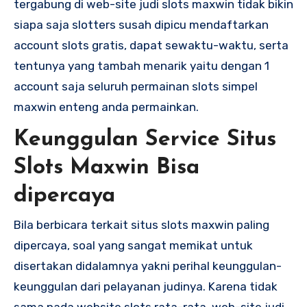
tergabung di web-site judi slots maxwin tidak bikin
siapa saja slotters susah dipicu mendaftarkan
account slots gratis, dapat sewaktu-waktu, serta
tentunya yang tambah menarik yaitu dengan 1
account saja seluruh permainan slots simpel
maxwin enteng anda permainkan.
Keunggulan Service Situs
Slots Maxwin Bisa
dipercaya
Bila berbicara terkait situs slots maxwin paling
dipercaya, soal yang sangat memikat untuk
disertakan didalamnya yakni perihal keunggulan-
keunggulan dari pelayanan judinya. Karena tidak