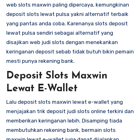
web slots maxwin paling dipercaya, kemungkinan
deposit slots lewat pulsa yakni alternatif terbaik
yang pantas anda coba. Karenanya slots deposit
lewat pulsa sendiri sebagai alternatif yang
disajikan web judi slots dengan menekankan
keringanan deposit sebab tidak butuh bikin pemain
mesti punya rekening bank.
Deposit Slots Maxwin
Lewat E-Wallet
Lalu deposit slots maxwin lewat e-wallet yang
menjajakan trik deposit judi slots online terkini dan
memberikan keringanan lebih. Disamping tiada
membutuhkan rekening bank, bermain slots
maxwin lewat e-wallet juga dapat dijalankan