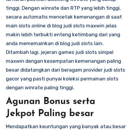
tinggi. Dengan winrate dan RTP yang lebih tinggi,
secara automatis mencetak kemenangan di saat
main slots online di blog judi slots maxwin jelas
makin lebih terbukti enteng ketimbang dari yang
anda mememainkan di blog judi slots lain.
Ditambah lagi, jejeran games judi slots simpel
maxwin dengan kesempatan kemenangan paling
besar didatangkan dari beragam provider judi slots
gacor yang pasti punyai koleksi permainan slots
dengan winrate paling tinggi.
Agunan Bonus serta
Jekpot Paling besar
Mendapatkan keuntungan yang banyak atau besar