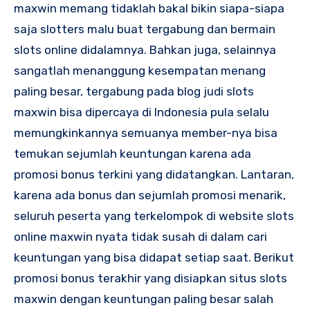
maxwin memang tidaklah bakal bikin siapa-siapa
saja slotters malu buat tergabung dan bermain
slots online didalamnya. Bahkan juga, selainnya
sangatlah menanggung kesempatan menang
paling besar, tergabung pada blog judi slots
maxwin bisa dipercaya di Indonesia pula selalu
memungkinkannya semuanya member-nya bisa
temukan sejumlah keuntungan karena ada
promosi bonus terkini yang didatangkan. Lantaran,
karena ada bonus dan sejumlah promosi menarik,
seluruh peserta yang terkelompok di website slots
online maxwin nyata tidak susah di dalam cari
keuntungan yang bisa didapat setiap saat. Berikut
promosi bonus terakhir yang disiapkan situs slots
maxwin dengan keuntungan paling besar salah