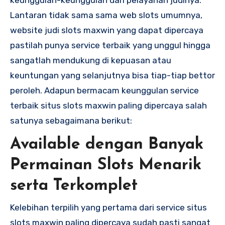
keunggulan-keunggulan dari pelayanan judinya.
Lantaran tidak sama sama web slots umumnya,
website judi slots maxwin yang dapat dipercaya
pastilah punya service terbaik yang unggul hingga
sangatlah mendukung di kepuasan atau
keuntungan yang selanjutnya bisa tiap-tiap bettor
peroleh. Adapun bermacam keunggulan service
terbaik situs slots maxwin paling dipercaya salah
satunya sebagaimana berikut:
Available dengan Banyak
Permainan Slots Menarik
serta Terkomplet
Kelebihan terpilih yang pertama dari service situs
slots maxwin paling dipercaya sudah pasti sangat