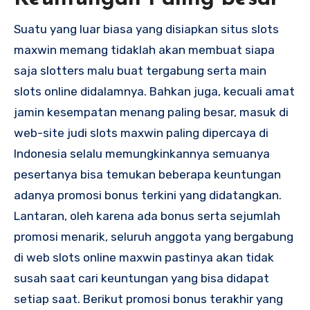
Suatu yang luar biasa yang disiapkan situs slots
maxwin memang tidaklah akan membuat siapa
saja slotters malu buat tergabung serta main
slots online didalamnya. Bahkan juga, kecuali amat
jamin kesempatan menang paling besar, masuk di
web-site judi slots maxwin paling dipercaya di
Indonesia selalu memungkinkannya semuanya
pesertanya bisa temukan beberapa keuntungan
adanya promosi bonus terkini yang didatangkan.
Lantaran, oleh karena ada bonus serta sejumlah
promosi menarik, seluruh anggota yang bergabung
di web slots online maxwin pastinya akan tidak
susah saat cari keuntungan yang bisa didapat
setiap saat. Berikut promosi bonus terakhir yang