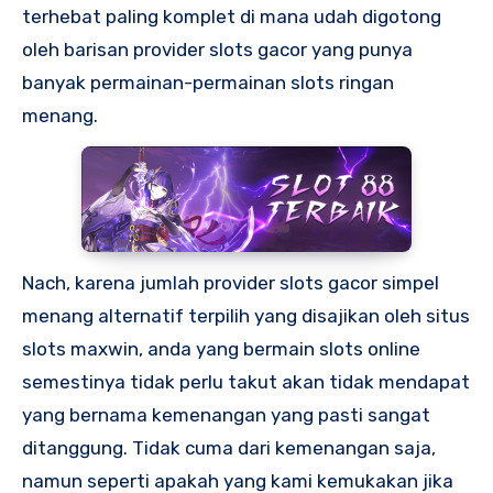
terhebat paling komplet di mana udah digotong
oleh barisan provider slots gacor yang punya
banyak permainan-permainan slots ringan
menang.
Nach, karena jumlah provider slots gacor simpel
menang alternatif terpilih yang disajikan oleh situs
slots maxwin, anda yang bermain slots online
semestinya tidak perlu takut akan tidak mendapat
yang bernama kemenangan yang pasti sangat
ditanggung. Tidak cuma dari kemenangan saja,
namun seperti apakah yang kami kemukakan jika