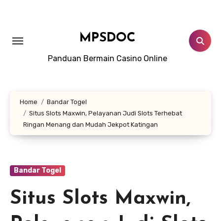
Skip
to
content
MPSDOC
Panduan Bermain Casino Online
Home
Bandar Togel
Situs Slots Maxwin, Pelayanan Judi Slots Terhebat
Ringan Menang dan Mudah Jekpot Katingan
Bandar Togel
Situs Slots Maxwin,