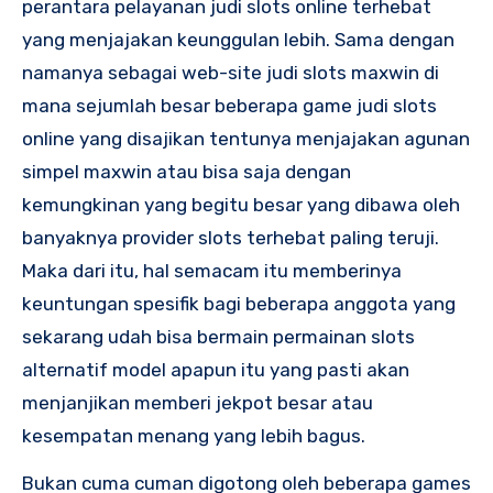
perantara pelayanan judi slots online terhebat
yang menjajakan keunggulan lebih. Sama dengan
namanya sebagai web-site judi slots maxwin di
mana sejumlah besar beberapa game judi slots
online yang disajikan tentunya menjajakan agunan
simpel maxwin atau bisa saja dengan
kemungkinan yang begitu besar yang dibawa oleh
banyaknya provider slots terhebat paling teruji.
Maka dari itu, hal semacam itu memberinya
keuntungan spesifik bagi beberapa anggota yang
sekarang udah bisa bermain permainan slots
alternatif model apapun itu yang pasti akan
menjanjikan memberi jekpot besar atau
kesempatan menang yang lebih bagus.
Bukan cuma cuman digotong oleh beberapa games