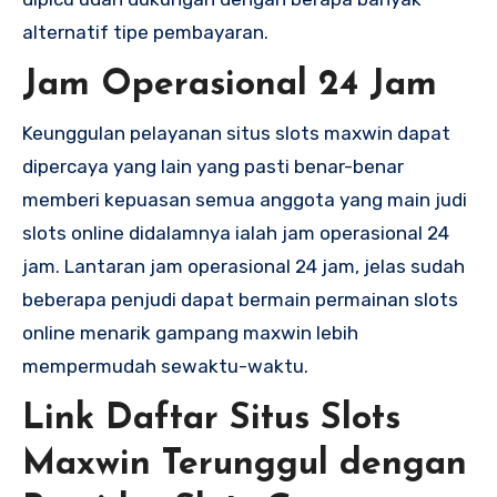
alternatif tipe pembayaran.
Jam Operasional 24 Jam
Keunggulan pelayanan situs slots maxwin dapat
dipercaya yang lain yang pasti benar-benar
memberi kepuasan semua anggota yang main judi
slots online didalamnya ialah jam operasional 24
jam. Lantaran jam operasional 24 jam, jelas sudah
beberapa penjudi dapat bermain permainan slots
online menarik gampang maxwin lebih
mempermudah sewaktu-waktu.
Link Daftar Situs Slots
Maxwin Terunggul dengan