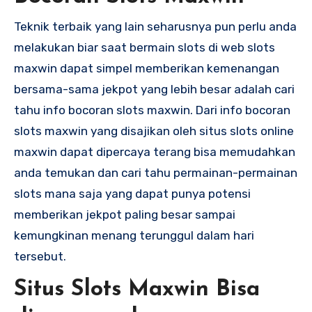
Teknik terbaik yang lain seharusnya pun perlu anda
melakukan biar saat bermain slots di web slots
maxwin dapat simpel memberikan kemenangan
bersama-sama jekpot yang lebih besar adalah cari
tahu info bocoran slots maxwin. Dari info bocoran
slots maxwin yang disajikan oleh situs slots online
maxwin dapat dipercaya terang bisa memudahkan
anda temukan dan cari tahu permainan-permainan
slots mana saja yang dapat punya potensi
memberikan jekpot paling besar sampai
kemungkinan menang terunggul dalam hari
tersebut.
Situs Slots Maxwin Bisa