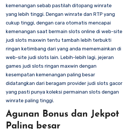
kemenangan sebab pastilah ditopang winrate
yang lebih tinggi. Dengan winrate dan RTP yang
cukup tinggi, dengan cara otomatis mencapai
kemenangan saat bermain slots online di web-site
judi slots maxwin tentu tambah lebih terbukti
ringan ketimbang dari yang anda mememainkan di
web-site judi slots lain. Lebih-lebih lagi, jejeran
games judi slots ringan maxwin dengan
kesempatan kemenangan paling besar
didatangkan dari beragam provider judi slots gacor
yang pasti punya koleksi permainan slots dengan
winrate paling tinggi.
Agunan Bonus dan Jekpot
Paling besar