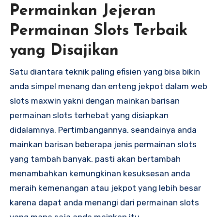
Permainkan Jejeran
Permainan Slots Terbaik
yang Disajikan
Satu diantara teknik paling efisien yang bisa bikin
anda simpel menang dan enteng jekpot dalam web
slots maxwin yakni dengan mainkan barisan
permainan slots terhebat yang disiapkan
didalamnya. Pertimbangannya, seandainya anda
mainkan barisan beberapa jenis permainan slots
yang tambah banyak, pasti akan bertambah
menambahkan kemungkinan kesuksesan anda
meraih kemenangan atau jekpot yang lebih besar
karena dapat anda menangi dari permainan slots
yang mana saja anda mainkan itu.