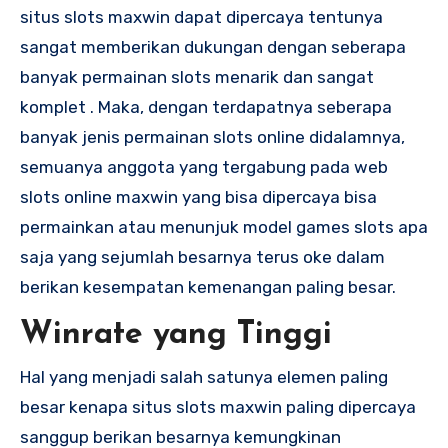
situs slots maxwin dapat dipercaya tentunya
sangat memberikan dukungan dengan seberapa
banyak permainan slots menarik dan sangat
komplet . Maka, dengan terdapatnya seberapa
banyak jenis permainan slots online didalamnya,
semuanya anggota yang tergabung pada web
slots online maxwin yang bisa dipercaya bisa
permainkan atau menunjuk model games slots apa
saja yang sejumlah besarnya terus oke dalam
berikan kesempatan kemenangan paling besar.
Winrate yang Tinggi
Hal yang menjadi salah satunya elemen paling
besar kenapa situs slots maxwin paling dipercaya
sanggup berikan besarnya kemungkinan