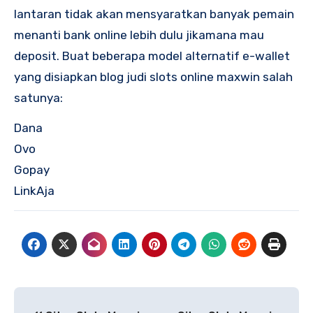
lantaran tidak akan mensyaratkan banyak pemain
menanti bank online lebih dulu jikamana mau
deposit. Buat beberapa model alternatif e-wallet
yang disiapkan blog judi slots online maxwin salah
satunya:
Dana
Ovo
Gopay
LinkAja
Post