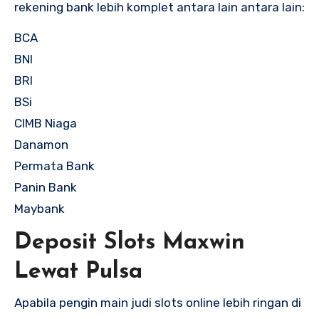
rekening bank lebih komplet antara lain antara lain:
BCA
BNI
BRI
BSi
CIMB Niaga
Danamon
Permata Bank
Panin Bank
Maybank
Deposit Slots Maxwin
Lewat Pulsa
Apabila pengin main judi slots online lebih ringan di