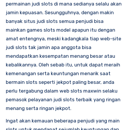
permainan judi slots di mana sedianya selalu akan
jamin kepuasan. Sesungguhnya, dengan makin
banyak situs judi slots semua penjudi bisa
mainkan games slots model apapun itu dengan
amat entengnya, meski kadangkala tiap web-site
judi slots tak jamin apa anggota bisa
mendapatkan kesempatan menang besar atau
kebalikannya. Oleh sebab itu, untuk dapat meraih
kemenangan serta keuntungan menarik saat
bermain slots seperti jekpot paling besar, anda
perlu tergabung dalam web slots maxwin selaku
pemasok pelayanan judi slots terbaik yang ringan
menang serta ringan jekpot.
Ingat akan kemauan beberapa penjudi yang main
slots untuk mendapat sejumlah keuntungan dan