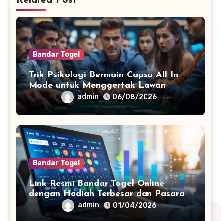
Related Post
Bandar Togel
Trik Psikologi Bermain Capsa All In
Mode untuk Menggertak Lawan
dengan Efektif
admin
06/08/2026
Bandar Togel
Link Resmi Bandar Togel Online
dengan Hadiah Terbesar dan Pasaran
Lengkap untuk Pengalaman Bermain
admin
01/04/2026
Terbaik