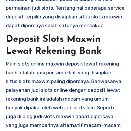
permainan judi slots. Tentang hal beberapa service
deposit terpilih yang disiapkan situs slots maxwin
dapat dipercaya salah satunya mencakup:
Deposit Slots Maxwin
Lewat Rekening Bank
Main slots online maxwin deposit lewat rekening
bank adalah opsi pertama-kali yang disiapkan
situs slots maxwin paling dipercaya. Bahwasanya,
pelayanan judi slots online dengan deposit lewat
rekening bank ini adalah macam yang umum
banyak dipakai oleh web judi slots lain. Seperti
juga di blog judi slots maxwin dapat dipercaya
yang juga memberinya alternatif macam-macam