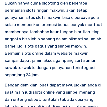
Bukan hanya cuma digotong oleh beberapa
permainan slots ringan maxwin, akan tetapi
pelayanan situs slots maxwin bisa dipercaya pula
selalu memberikan promosi bonus banyak manfaat
memberinya tambahan keuntungan biar tiap-tiap
anggota bisa lebih senang dalam nikmati sejumlah
game judi slots bagus yang simpel maxwin.
Bermain slots online dalam website maxwin
sampai dapat jamin akses gampang serta aman
sewaktu-waktu dengan pelayanan terintegrasi
sepanjang 24 jam.
Dengan demikian, buat dapat mewujudkan anda di
saat main judi slots online yang simpel menang
dan enteng jekpot, tentulah tak ada opsi yang
lebih bagus kecuali joint di website slots maxwin