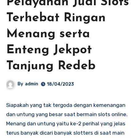
Pelayanan Judi Slots
Terhebat Ringan
Menang serta
Enteng Jekpot
Tanjung Redeb
By
admin
18/04/2023
Siapakah yang tak tergoda dengan kemenangan
dan untung yang besar saat bermain slots online.
Menang dan untung yaitu ke-2 perihal yang jelas
terus banyak dicari banyak slotters di saat main