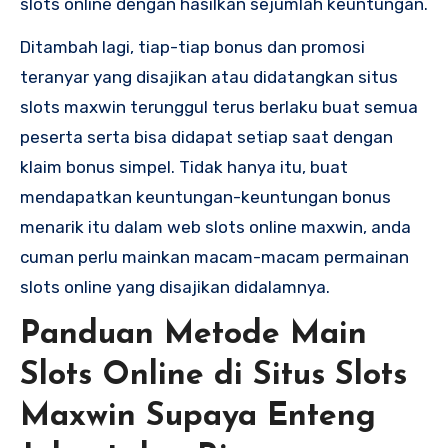
slots online dengan hasilkan sejumlah keuntungan.
Ditambah lagi, tiap-tiap bonus dan promosi
teranyar yang disajikan atau didatangkan situs
slots maxwin terunggul terus berlaku buat semua
peserta serta bisa didapat setiap saat dengan
klaim bonus simpel. Tidak hanya itu, buat
mendapatkan keuntungan-keuntungan bonus
menarik itu dalam web slots online maxwin, anda
cuman perlu mainkan macam-macam permainan
slots online yang disajikan didalamnya.
Panduan Metode Main
Slots Online di Situs Slots
Maxwin Supaya Enteng