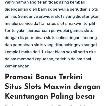
yakni nama yang telah tidak asing kembali
didengarkan oleh banyak penyuka perjudian slots
online. Semuanya provider slots yang didatangkan
melalui service daftar situs slots maxwin terpilih
tentu yakni perusahaan penyuplai games slots
dengan lis permainan slots online ringan menang
dan permainan slots yang dilaunchingnya sangat
komplet maka dari itu luar biasa sekali serta oke
dalam memberi kepuasan, terlebih dalam soal
kemenangan.
Promosi Bonus Terkini
Situs Slots Maxwin dengan
Keuntungan Paling besar