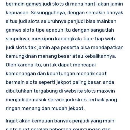
bermain games judi slots di mana nanti akan jamin
kepuasan. Sesungguhnya, dengan semakin banyak
situs judi slots seluruhnya penjudi bisa mainkan
games slots tipe apapun itu dengan sangatlah
simpelnya, meskipun kadangkala tiap-tiap web
judi slots tak jamin apa peserta bisa mendapatkan
kemungkinan menang besar atau kebalikannya.
Oleh karena itu, untuk dapat mencapai
kemenangan dan keuntungan menarik saat
bermain slots seperti jekpot paling besar, anda
dibutuhkan tergabung di website slots maxwin
menjadi pemasok service judi slots terbaik yang
ringan menang dan mudah jekpot.
Ingat akan kemauan banyak penjudi yang main
slots buat peroleh beberapa keuntungan dan