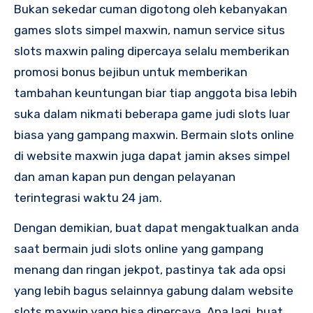
Bukan sekedar cuman digotong oleh kebanyakan
games slots simpel maxwin, namun service situs
slots maxwin paling dipercaya selalu memberikan
promosi bonus bejibun untuk memberikan
tambahan keuntungan biar tiap anggota bisa lebih
suka dalam nikmati beberapa game judi slots luar
biasa yang gampang maxwin. Bermain slots online
di website maxwin juga dapat jamin akses simpel
dan aman kapan pun dengan pelayanan
terintegrasi waktu 24 jam.
Dengan demikian, buat dapat mengaktualkan anda
saat bermain judi slots online yang gampang
menang dan ringan jekpot, pastinya tak ada opsi
yang lebih bagus selainnya gabung dalam website
slots maxwin yang bisa dipercaya. Apa lagi, buat