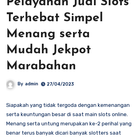
Pelayanan Judi Slots
Terhebat Simpel
Menang serta
Mudah Jekpot
Marabahan
By
admin
27/04/2023
Siapakah yang tidak tergoda dengan kemenangan
serta keuntungan besar di saat main slots online.
Menang serta untung merupakan ke-2 perihal yang
benar terus banyak dicari banyak slotters saat