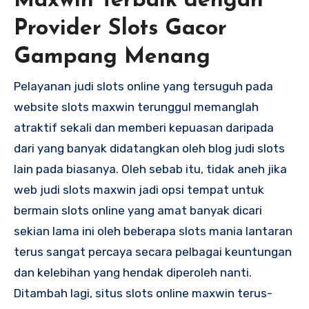
Maxwin Terbaik dengan
Provider Slots Gacor
Gampang Menang
Pelayanan judi slots online yang tersuguh pada
website slots maxwin terunggul memanglah
atraktif sekali dan memberi kepuasan daripada
dari yang banyak didatangkan oleh blog judi slots
lain pada biasanya. Oleh sebab itu, tidak aneh jika
web judi slots maxwin jadi opsi tempat untuk
bermain slots online yang amat banyak dicari
sekian lama ini oleh beberapa slots mania lantaran
terus sangat percaya secara pelbagai keuntungan
dan kelebihan yang hendak diperoleh nanti.
Ditambah lagi, situs slots online maxwin terus-