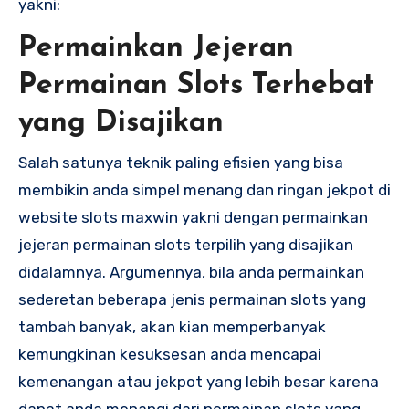
yakni:
Permainkan Jejeran
Permainan Slots Terhebat
yang Disajikan
Salah satunya teknik paling efisien yang bisa
membikin anda simpel menang dan ringan jekpot di
website slots maxwin yakni dengan permainkan
jejeran permainan slots terpilih yang disajikan
didalamnya. Argumennya, bila anda permainkan
sederetan beberapa jenis permainan slots yang
tambah banyak, akan kian memperbanyak
kemungkinan kesuksesan anda mencapai
kemenangan atau jekpot yang lebih besar karena
dapat anda menangi dari permainan slots yang