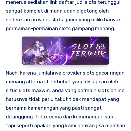
menerus sediakan link daftar judi slots terunggul
sangat komplet di mana udah digotong oleh
sederetan provider slots gacor yang miliki banyak
permainan-permainan slots gampang menang.
Nach, karena jumlahnya provider slots gacor ringan
menang alternatif terhebat yang disiapkan oleh
situs slots maxwin, anda yang bermain slots online
harusnya tidak perlu takut tidak mendapat yang
bernama kemenangan yang pasti sangat
ditanggung. Tidak cuma dari kemenangan saja,
tapi seperti apakah yang kami berikan jika mainkan