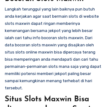
Langkah terunggul yang lain baiknya pun butuh
anda kerjakan agar saat bermain slots di website
slots maxwin dapat ringan memberinya
kemenangan bersama jekpot yang lebih besar
ialah cari tahu info bocoran slots maxwin. Dari
data bocoran slots maxwin yang disajikan oleh
situs slots online maxwin bisa dipercaya terang
bisa memperingan anda mendapati dan cari tahu
permainan-permainan slots mana saja yang dapat
memiliki potensi memberi jekpot paling besar
sampai kemungkinan menang terhebat di hari
tersebut.
Situs Slots Maxwin Bisa