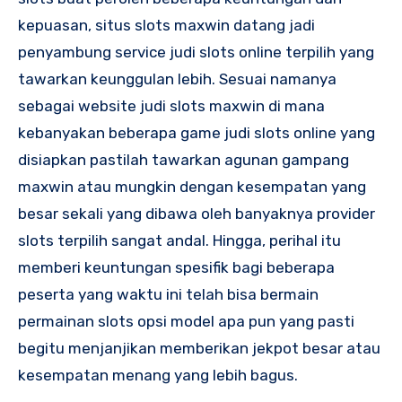
kepuasan, situs slots maxwin datang jadi
penyambung service judi slots online terpilih yang
tawarkan keunggulan lebih. Sesuai namanya
sebagai website judi slots maxwin di mana
kebanyakan beberapa game judi slots online yang
disiapkan pastilah tawarkan agunan gampang
maxwin atau mungkin dengan kesempatan yang
besar sekali yang dibawa oleh banyaknya provider
slots terpilih sangat andal. Hingga, perihal itu
memberi keuntungan spesifik bagi beberapa
peserta yang waktu ini telah bisa bermain
permainan slots opsi model apa pun yang pasti
begitu menjanjikan memberikan jekpot besar atau
kesempatan menang yang lebih bagus.