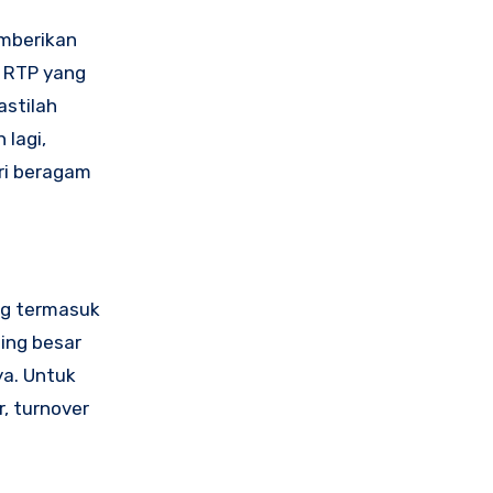
emberikan
 RTP yang
astilah
 lagi,
ri beragam
ng termasuk
ing besar
ya. Untuk
, turnover