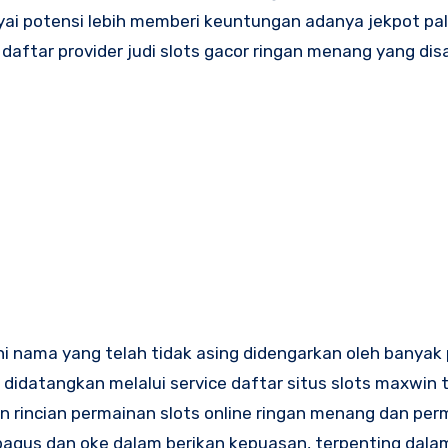
ai potensi lebih memberi keuntungan adanya jekpot pal
k daftar provider judi slots gacor ringan menang yang disa
ni nama yang telah tidak asing didengarkan oleh banyak
ng didatangkan melalui service daftar situs slots maxwin
rincian permainan slots online ringan menang dan per
agus dan oke dalam berikan kepuasan, terpenting dala