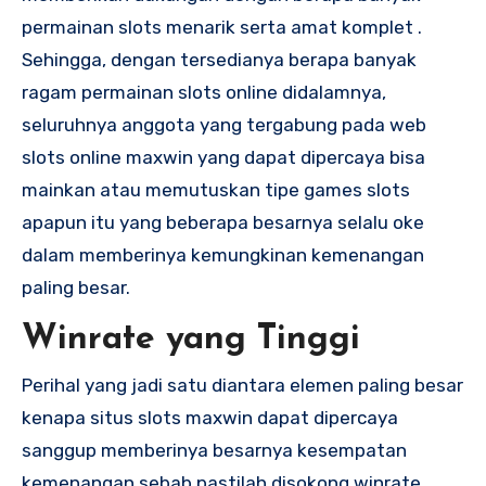
permainan slots menarik serta amat komplet .
Sehingga, dengan tersedianya berapa banyak
ragam permainan slots online didalamnya,
seluruhnya anggota yang tergabung pada web
slots online maxwin yang dapat dipercaya bisa
mainkan atau memutuskan tipe games slots
apapun itu yang beberapa besarnya selalu oke
dalam memberinya kemungkinan kemenangan
paling besar.
Winrate yang Tinggi
Perihal yang jadi satu diantara elemen paling besar
kenapa situs slots maxwin dapat dipercaya
sanggup memberinya besarnya kesempatan
kemenangan sebab pastilah disokong winrate