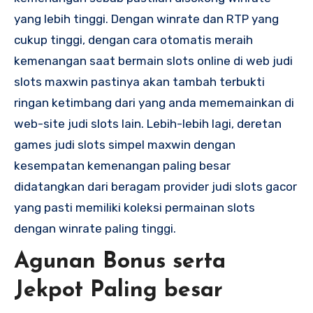
yang lebih tinggi. Dengan winrate dan RTP yang
cukup tinggi, dengan cara otomatis meraih
kemenangan saat bermain slots online di web judi
slots maxwin pastinya akan tambah terbukti
ringan ketimbang dari yang anda mememainkan di
web-site judi slots lain. Lebih-lebih lagi, deretan
games judi slots simpel maxwin dengan
kesempatan kemenangan paling besar
didatangkan dari beragam provider judi slots gacor
yang pasti memiliki koleksi permainan slots
dengan winrate paling tinggi.
Agunan Bonus serta
Jekpot Paling besar