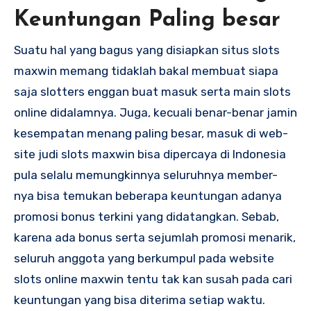
Keuntungan Paling besar
Suatu hal yang bagus yang disiapkan situs slots
maxwin memang tidaklah bakal membuat siapa
saja slotters enggan buat masuk serta main slots
online didalamnya. Juga, kecuali benar-benar jamin
kesempatan menang paling besar, masuk di web-
site judi slots maxwin bisa dipercaya di Indonesia
pula selalu memungkinnya seluruhnya member-
nya bisa temukan beberapa keuntungan adanya
promosi bonus terkini yang didatangkan. Sebab,
karena ada bonus serta sejumlah promosi menarik,
seluruh anggota yang berkumpul pada website
slots online maxwin tentu tak kan susah pada cari
keuntungan yang bisa diterima setiap waktu.