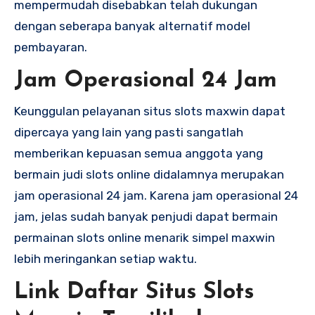
mempermudah disebabkan telah dukungan
dengan seberapa banyak alternatif model
pembayaran.
Jam Operasional 24 Jam
Keunggulan pelayanan situs slots maxwin dapat
dipercaya yang lain yang pasti sangatlah
memberikan kepuasan semua anggota yang
bermain judi slots online didalamnya merupakan
jam operasional 24 jam. Karena jam operasional 24
jam, jelas sudah banyak penjudi dapat bermain
permainan slots online menarik simpel maxwin
lebih meringankan setiap waktu.
Link Daftar Situs Slots