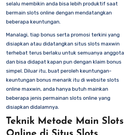
selalu membikin anda bisa lebih produktif saat
bermain slots online dengan mendatangkan
beberapa keuntungan.
Manalagi, tiap bonus serta promosi terkini yang
disiapkan atau didatangkan situs slots maxwin
terhebat terus berlaku untuk semuanya anggota
dan bisa didapat kapan pun dengan klaim bonus
simpel. Diluar itu, buat peroleh keuntungan-
keuntungan bonus menarik itu di website slots
online maxwin, anda hanya butuh mainkan
beberapa jenis permainan slots online yang
disiapkan didalamnya.
Teknik Metode Main Slots
Online di Situs Slots