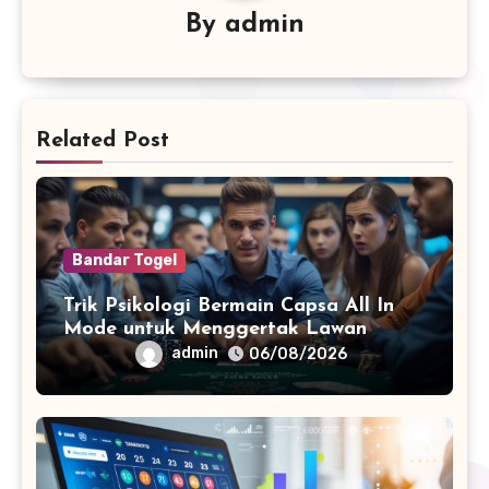
By
admin
Related Post
Bandar Togel
Trik Psikologi Bermain Capsa All In
Mode untuk Menggertak Lawan
dengan Efektif
admin
06/08/2026