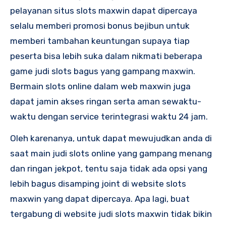
pelayanan situs slots maxwin dapat dipercaya
selalu memberi promosi bonus bejibun untuk
memberi tambahan keuntungan supaya tiap
peserta bisa lebih suka dalam nikmati beberapa
game judi slots bagus yang gampang maxwin.
Bermain slots online dalam web maxwin juga
dapat jamin akses ringan serta aman sewaktu-
waktu dengan service terintegrasi waktu 24 jam.
Oleh karenanya, untuk dapat mewujudkan anda di
saat main judi slots online yang gampang menang
dan ringan jekpot, tentu saja tidak ada opsi yang
lebih bagus disamping joint di website slots
maxwin yang dapat dipercaya. Apa lagi, buat
tergabung di website judi slots maxwin tidak bikin