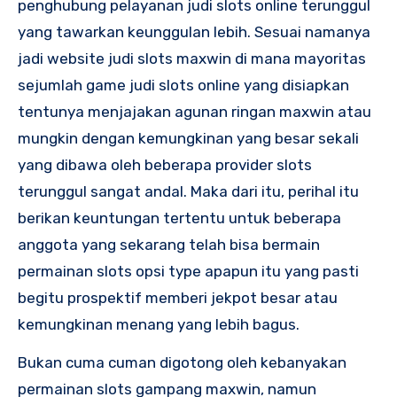
penghubung pelayanan judi slots online terunggul
yang tawarkan keunggulan lebih. Sesuai namanya
jadi website judi slots maxwin di mana mayoritas
sejumlah game judi slots online yang disiapkan
tentunya menjajakan agunan ringan maxwin atau
mungkin dengan kemungkinan yang besar sekali
yang dibawa oleh beberapa provider slots
terunggul sangat andal. Maka dari itu, perihal itu
berikan keuntungan tertentu untuk beberapa
anggota yang sekarang telah bisa bermain
permainan slots opsi type apapun itu yang pasti
begitu prospektif memberi jekpot besar atau
kemungkinan menang yang lebih bagus.
Bukan cuma cuman digotong oleh kebanyakan
permainan slots gampang maxwin, namun