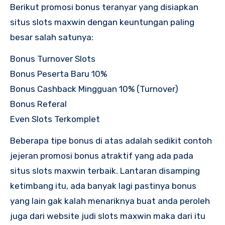
Berikut promosi bonus teranyar yang disiapkan
situs slots maxwin dengan keuntungan paling
besar salah satunya:
Bonus Turnover Slots
Bonus Peserta Baru 10%
Bonus Cashback Mingguan 10% (Turnover)
Bonus Referal
Even Slots Terkomplet
Beberapa tipe bonus di atas adalah sedikit contoh
jejeran promosi bonus atraktif yang ada pada
situs slots maxwin terbaik. Lantaran disamping
ketimbang itu, ada banyak lagi pastinya bonus
yang lain gak kalah menariknya buat anda peroleh
juga dari website judi slots maxwin maka dari itu