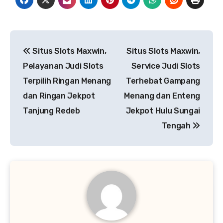
Post
Situs Slots Maxwin,
Situs Slots Maxwin,
navigation
Pelayanan Judi Slots
Service Judi Slots
Terpilih Ringan Menang
Terhebat Gampang
dan Ringan Jekpot
Menang dan Enteng
Tanjung Redeb
Jekpot Hulu Sungai
Tengah