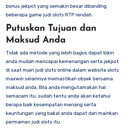
bonus jekpot yang semakin besar dibanding
beberapa game judi slots RTP rendah.
Putuskan Tujuan dan
Maksud Anda
Tidak ada metode yang lebih bagus dapat bikin
anda mudah mencapai kemenangan serta jekpot
di saat main judi slots online dalam website slots
maxwin selainnya memastikan obyek bersama
maksud anda. Bila anda mengutamakan hal
semacam itu, sudah tentu anda akan ketahui
berapa baik kesempatan menang serta
keuntungan yang bakal anda dapat dari mainkan
permainan judi slots itu.