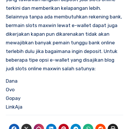
terkini dan memberikan kelapangan lebih.
Selainnya tanpa ada membutuhkan rekening bank,
bermain slots maxwin lewat e-wallet dapat juga
dikerjakan kapan pun dikarenakan tidak akan
mewajibkan banyak pemain tunggu bank online
terlebih dulu jika bagaimana ingin deposit. Untuk
beberapa tipe opsi e-wallet yang disajikan blog
judi slots online maxwin salah satunya:
Dana
Ovo
Gopay
LinkAja