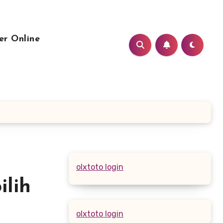
er Online
olxtoto login
ilih
olxtoto login