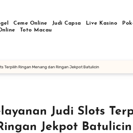
gel
Ceme Online
Judi Capsa
Live Kasino
Pok
Online
Toto Macau
ots Terpilih Ringan Menang dan Ringan Jekpot Batulicin
layanan Judi Slots Terp
ngan Jekpot Batulicin