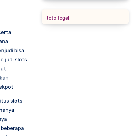
toto togel
mana
njudi bisa
 judi slots
pat
ukan
ekpot.
tus slots
amanya
nya
 beberapa