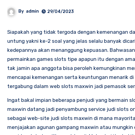
By
admin
29/04/2023
Siapakah yang tidak tergoda dengan kemenangan dan keuntungan besar saat bermain slots online. Menang serta
untung yakni ke-2 soal yang jelas selalu banyak dica
kedepannya akan menanggung kepuasan. Bahwasanya,
permainkan games slots tipe apapun itu dengan ama
tak jamin apa anggota bisa peroleh kemungkinan men
mencapai kemenangan serta keuntungan menarik di sa
tergabung dalam web slots maxwin jadi pemasok servic
Ingat bakal impian beberapa penjudi yang bermain sl
maxwin datang jadi penyambung service judi slots on
sebagai web-site judi slots maxwin di mana mayorita
menjajakan agunan gampang maxwin atau mungkin d