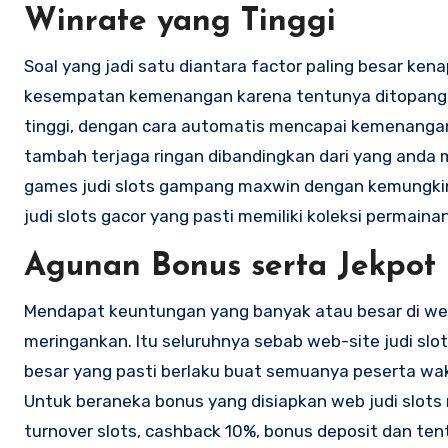
Winrate yang Tinggi
Soal yang jadi satu diantara factor paling besar ken
kesempatan kemenangan karena tentunya ditopang wi
tinggi, dengan cara automatis mencapai kemenangan d
tambah terjaga ringan dibandingkan dari yang anda me
games judi slots gampang maxwin dengan kemungkina
judi slots gacor yang pasti memiliki koleksi permaina
Agunan Bonus serta Jekpot 
Mendapat keuntungan yang banyak atau besar di web
meringankan. Itu seluruhnya sebab web-site judi slo
besar yang pasti berlaku buat semuanya peserta wak
Untuk beraneka bonus yang disiapkan web judi slots
turnover slots, cashback 10%, bonus deposit dan te