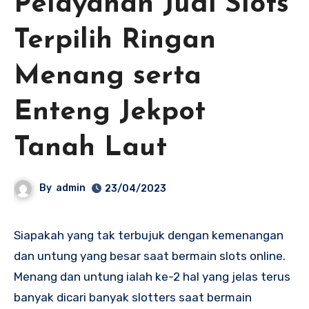
Pelayanan Judi Slots
Terpilih Ringan
Menang serta
Enteng Jekpot
Tanah Laut
By
admin
23/04/2023
Siapakah yang tak terbujuk dengan kemenangan
dan untung yang besar saat bermain slots online.
Menang dan untung ialah ke-2 hal yang jelas terus
banyak dicari banyak slotters saat bermain