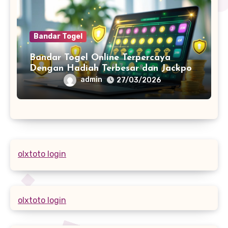
Bandar Togel
Bandar Togel Online Terpercaya
Dengan Hadiah Terbesar dan Jackpot
Fantastis untuk Pemain Cerdas
admin
27/03/2026
olxtoto login
olxtoto login