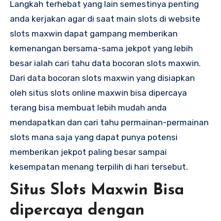
Langkah terhebat yang lain semestinya penting
anda kerjakan agar di saat main slots di website
slots maxwin dapat gampang memberikan
kemenangan bersama-sama jekpot yang lebih
besar ialah cari tahu data bocoran slots maxwin.
Dari data bocoran slots maxwin yang disiapkan
oleh situs slots online maxwin bisa dipercaya
terang bisa membuat lebih mudah anda
mendapatkan dan cari tahu permainan-permainan
slots mana saja yang dapat punya potensi
memberikan jekpot paling besar sampai
kesempatan menang terpilih di hari tersebut.
Situs Slots Maxwin Bisa
dipercaya dengan