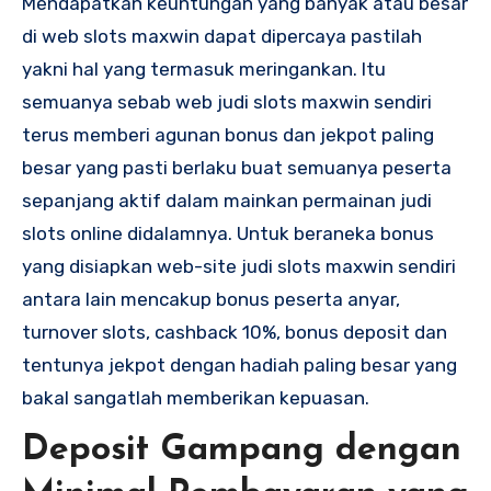
Mendapatkan keuntungan yang banyak atau besar
di web slots maxwin dapat dipercaya pastilah
yakni hal yang termasuk meringankan. Itu
semuanya sebab web judi slots maxwin sendiri
terus memberi agunan bonus dan jekpot paling
besar yang pasti berlaku buat semuanya peserta
sepanjang aktif dalam mainkan permainan judi
slots online didalamnya. Untuk beraneka bonus
yang disiapkan web-site judi slots maxwin sendiri
antara lain mencakup bonus peserta anyar,
turnover slots, cashback 10%, bonus deposit dan
tentunya jekpot dengan hadiah paling besar yang
bakal sangatlah memberikan kepuasan.
Deposit Gampang dengan