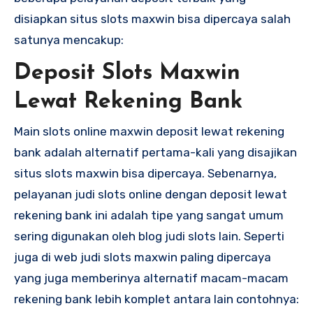
disiapkan situs slots maxwin bisa dipercaya salah
satunya mencakup:
Deposit Slots Maxwin
Lewat Rekening Bank
Main slots online maxwin deposit lewat rekening
bank adalah alternatif pertama-kali yang disajikan
situs slots maxwin bisa dipercaya. Sebenarnya,
pelayanan judi slots online dengan deposit lewat
rekening bank ini adalah tipe yang sangat umum
sering digunakan oleh blog judi slots lain. Seperti
juga di web judi slots maxwin paling dipercaya
yang juga memberinya alternatif macam-macam
rekening bank lebih komplet antara lain contohnya: