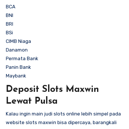
BCA
BNI
BRI
BSi
CIMB Niaga
Danamon
Permata Bank
Panin Bank
Maybank
Deposit Slots Maxwin
Lewat Pulsa
Kalau ingin main judi slots online lebih simpel pada
website slots maxwin bisa dipercaya, barangkali