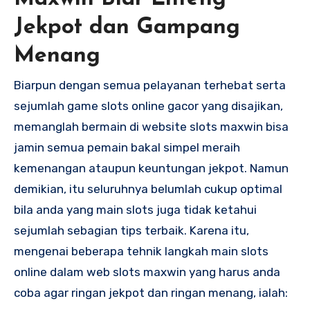
Jekpot dan Gampang
Menang
Biarpun dengan semua pelayanan terhebat serta
sejumlah game slots online gacor yang disajikan,
memanglah bermain di website slots maxwin bisa
jamin semua pemain bakal simpel meraih
kemenangan ataupun keuntungan jekpot. Namun
demikian, itu seluruhnya belumlah cukup optimal
bila anda yang main slots juga tidak ketahui
sejumlah sebagian tips terbaik. Karena itu,
mengenai beberapa tehnik langkah main slots
online dalam web slots maxwin yang harus anda
coba agar ringan jekpot dan ringan menang, ialah: