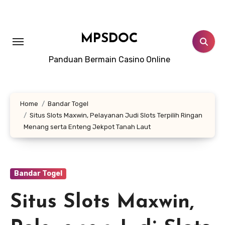
Skip
to
content
MPSDOC
Panduan Bermain Casino Online
Home
Bandar Togel
Situs Slots Maxwin, Pelayanan Judi Slots Terpilih Ringan
Menang serta Enteng Jekpot Tanah Laut
Bandar Togel
Situs Slots Maxwin,