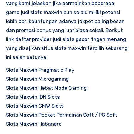
yang kami jelaskan jika permainkan beberapa
game judi slots maxwin pun selalu miliki potensi
lebih beri keuntungan adanya jekpot paling besar
dan promosi bonus yang luar biasa sekali. Berikut
link daftar provider judi slots gacor ringan menang
yang disajikan situs slots maxwin terpilih sekarang
ini salah satunya:
Slots Maxwin Pragmatic Play
Slots Maxwin Microgaming
Slots Maxwin Hebat Mode Gaming
Slots Maxwin IDN Slots
Slots Maxwin GMW Slots
Slots Maxwin Pocket Permainan Soft / PG Soft
Slots Maxwin Habanero