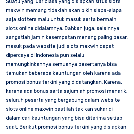
Suatu yang luar biasa yang disiapkan situs slots
maxwin memang tidaklah akan bikin siapa-siapa
saja slotters malu untuk masuk serta bermain
slots online didalamnya. Bahkan juga, selainnya
sangatlah jamin kesempatan menang paling besar,
masuk pada website judi slots maxwin dapat
dipercaya di Indonesia pun selalu
memungkinkannya semuanya pesertanya bisa
temukan beberapa keuntungan oleh karena ada
promosi bonus terkini yang didatangkan. Karena,
karena ada bonus serta sejumlah promosi menarik,
seluruh peserta yang bergabung dalam website
slots online maxwin pastilah tak kan sukar di
dalam cari keuntungan yang bisa diterima setiap
saat. Berikut promosi bonus terkini yang disiapkan