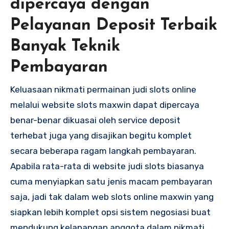
dipercaya dengan
Pelayanan Deposit Terbaik
Banyak Teknik
Pembayaran
Keluasaan nikmati permainan judi slots online
melalui website slots maxwin dapat dipercaya
benar-benar dikuasai oleh service deposit
terhebat juga yang disajikan begitu komplet
secara beberapa ragam langkah pembayaran.
Apabila rata-rata di website judi slots biasanya
cuma menyiapkan satu jenis macam pembayaran
saja, jadi tak dalam web slots online maxwin yang
siapkan lebih komplet opsi sistem negosiasi buat
mendukung kelapangan anggota dalam nikmati