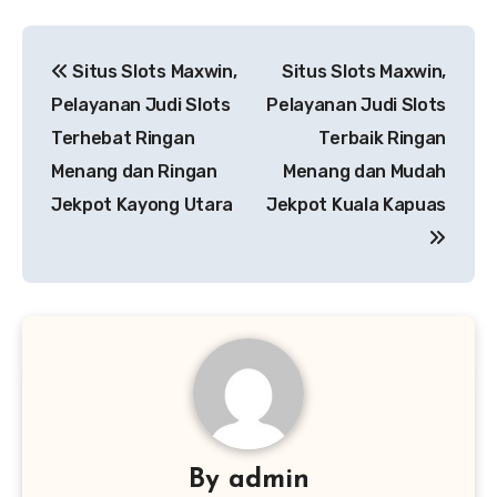
Post
Situs Slots Maxwin,
Situs Slots Maxwin,
navigation
Pelayanan Judi Slots
Pelayanan Judi Slots
Terhebat Ringan
Terbaik Ringan
Menang dan Ringan
Menang dan Mudah
Jekpot Kayong Utara
Jekpot Kuala Kapuas
By
admin