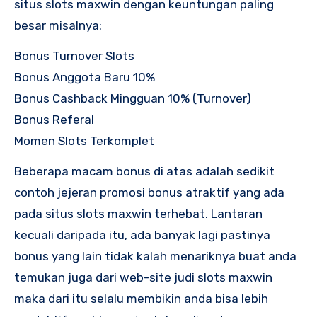
situs slots maxwin dengan keuntungan paling
besar misalnya:
Bonus Turnover Slots
Bonus Anggota Baru 10%
Bonus Cashback Mingguan 10% (Turnover)
Bonus Referal
Momen Slots Terkomplet
Beberapa macam bonus di atas adalah sedikit
contoh jejeran promosi bonus atraktif yang ada
pada situs slots maxwin terhebat. Lantaran
kecuali daripada itu, ada banyak lagi pastinya
bonus yang lain tidak kalah menariknya buat anda
temukan juga dari web-site judi slots maxwin
maka dari itu selalu membikin anda bisa lebih