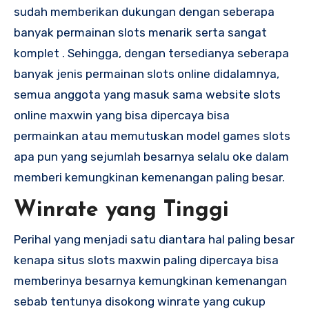
sudah memberikan dukungan dengan seberapa
banyak permainan slots menarik serta sangat
komplet . Sehingga, dengan tersedianya seberapa
banyak jenis permainan slots online didalamnya,
semua anggota yang masuk sama website slots
online maxwin yang bisa dipercaya bisa
permainkan atau memutuskan model games slots
apa pun yang sejumlah besarnya selalu oke dalam
memberi kemungkinan kemenangan paling besar.
Winrate yang Tinggi
Perihal yang menjadi satu diantara hal paling besar
kenapa situs slots maxwin paling dipercaya bisa
memberinya besarnya kemungkinan kemenangan
sebab tentunya disokong winrate yang cukup