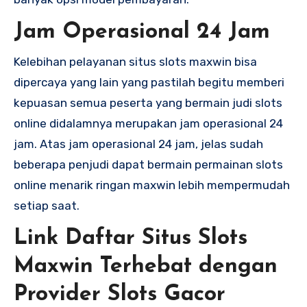
Jam Operasional 24 Jam
Kelebihan pelayanan situs slots maxwin bisa
dipercaya yang lain yang pastilah begitu memberi
kepuasan semua peserta yang bermain judi slots
online didalamnya merupakan jam operasional 24
jam. Atas jam operasional 24 jam, jelas sudah
beberapa penjudi dapat bermain permainan slots
online menarik ringan maxwin lebih mempermudah
setiap saat.
Link Daftar Situs Slots
Maxwin Terhebat dengan
Provider Slots Gacor