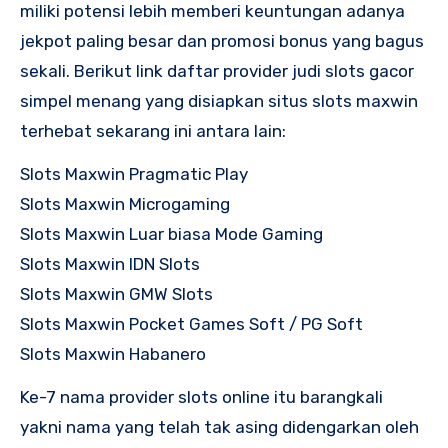
miliki potensi lebih memberi keuntungan adanya
jekpot paling besar dan promosi bonus yang bagus
sekali. Berikut link daftar provider judi slots gacor
simpel menang yang disiapkan situs slots maxwin
terhebat sekarang ini antara lain:
Slots Maxwin Pragmatic Play
Slots Maxwin Microgaming
Slots Maxwin Luar biasa Mode Gaming
Slots Maxwin IDN Slots
Slots Maxwin GMW Slots
Slots Maxwin Pocket Games Soft / PG Soft
Slots Maxwin Habanero
Ke-7 nama provider slots online itu barangkali
yakni nama yang telah tak asing didengarkan oleh