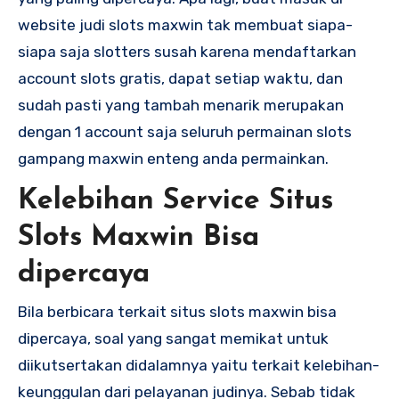
website judi slots maxwin tak membuat siapa-
siapa saja slotters susah karena mendaftarkan
account slots gratis, dapat setiap waktu, dan
sudah pasti yang tambah menarik merupakan
dengan 1 account saja seluruh permainan slots
gampang maxwin enteng anda permainkan.
Kelebihan Service Situs
Slots Maxwin Bisa
dipercaya
Bila berbicara terkait situs slots maxwin bisa
dipercaya, soal yang sangat memikat untuk
diikutsertakan didalamnya yaitu terkait kelebihan-
keunggulan dari pelayanan judinya. Sebab tidak