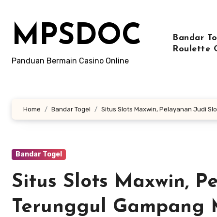
Skip
to
MPSDOC
content
Bandar To
Roulette 
Panduan Bermain Casino Online
Home
Bandar Togel
Situs Slots Maxwin, Pelayanan Judi 
Bandar Togel
Situs Slots Maxwin, P
Terunggul Gampang 