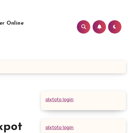
er Online
olxtoto login
kpot
olxtoto login