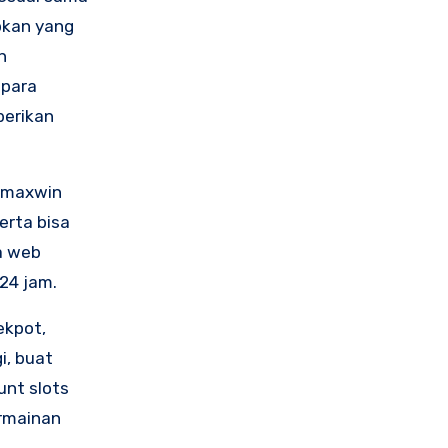
pkan yang
h
 para
berikan
s maxwin
erta bisa
a web
24 jam.
ekpot,
i, buat
unt slots
ermainan