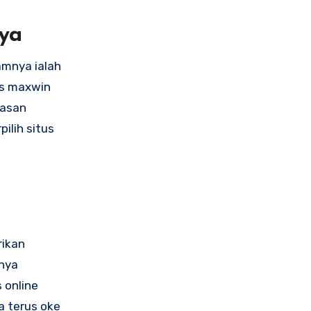
ya
amnya ialah
ts maxwin
uasan
ilih situs
rikan
anya
 online
a terus oke