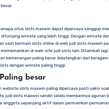
besar.
 kenapa situs slots maxwin dapat dipercaya sanggup me
tunjang winrate yang lebih tinggi. Dengan winrate da
 saat bermain slots online di web judi slots maxwin pa
mememainkan di web-site judi slots lain. Ditambah lagi,
n kemenangan paling besar didatangkan dari beragam 
slots dengan winrate paling tinggi.
Paling besar
ebsite slots maxwin paling dipercaya pasti yakni soa
 judi slots maxwin sendiri selalu memberinya agunan 
ya anggota sepanjang aktif dalam permainkan permainan 