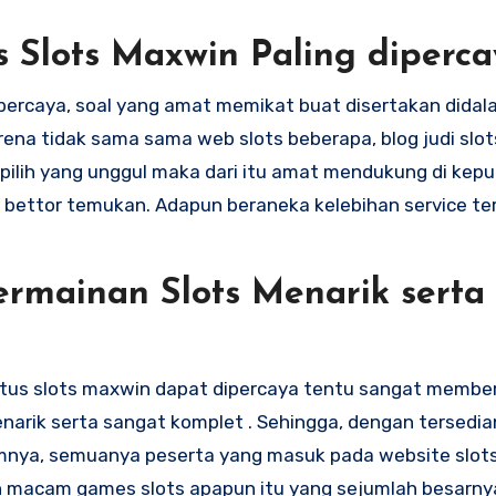
 Slots Maxwin Paling diperca
dipercaya, soal yang amat memikat buat disertakan didal
arena tidak sama sama web slots beberapa, blog judi slo
rpilih yang unggul maka dari itu amat mendukung di kep
bettor temukan. Adapun beraneka kelebihan service terp
rmainan Slots Menarik serta
itus slots maxwin dapat dipercaya tentu sangat membe
arik serta sangat komplet . Sehingga, dengan tersedi
amnya, semuanya peserta yang masuk pada website slots
ih macam games slots apapun itu yang sejumlah besarny