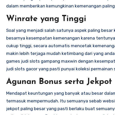
dalam memberikan kemungkinan kemenangan paling 
Winrate yang Tinggi
Soal yang menjadi salah satunya aspek paling besar
besarnya kesempatan kemenangan karena tentunya di
cukup tinggi, secara automatis mencetak kemenangan
makin lebih terjaga mudah ketimbang dari yang anda 
games judi slots gampang maxwin dengan kesempata
judi slots gacor yang pasti punyai koleksi permainan 
Agunan Bonus serta Jekpot 
Mendapat keuntungan yang banyak atau besar dalam w
termasuk mempermudah. Itu semuanya sebab website
jekpot paling besar yang pasti berlaku buat semuan