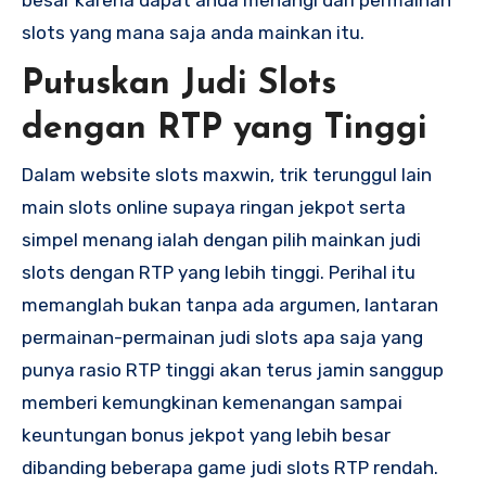
slots yang mana saja anda mainkan itu.
Putuskan Judi Slots
dengan RTP yang Tinggi
Dalam website slots maxwin, trik terunggul lain
main slots online supaya ringan jekpot serta
simpel menang ialah dengan pilih mainkan judi
slots dengan RTP yang lebih tinggi. Perihal itu
memanglah bukan tanpa ada argumen, lantaran
permainan-permainan judi slots apa saja yang
punya rasio RTP tinggi akan terus jamin sanggup
memberi kemungkinan kemenangan sampai
keuntungan bonus jekpot yang lebih besar
dibanding beberapa game judi slots RTP rendah.