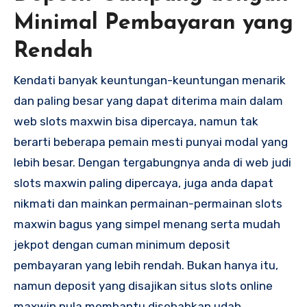
Minimal Pembayaran yang
Rendah
Kendati banyak keuntungan-keuntungan menarik
dan paling besar yang dapat diterima main dalam
web slots maxwin bisa dipercaya, namun tak
berarti beberapa pemain mesti punyai modal yang
lebih besar. Dengan tergabungnya anda di web judi
slots maxwin paling dipercaya, juga anda dapat
nikmati dan mainkan permainan-permainan slots
maxwin bagus yang simpel menang serta mudah
jekpot dengan cuman minimum deposit
pembayaran yang lebih rendah. Bukan hanya itu,
namun deposit yang disajikan situs slots online
maxwin pula membantu disebabkan udah