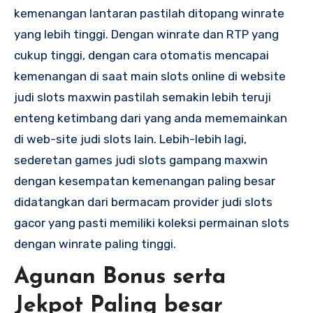
kemenangan lantaran pastilah ditopang winrate
yang lebih tinggi. Dengan winrate dan RTP yang
cukup tinggi, dengan cara otomatis mencapai
kemenangan di saat main slots online di website
judi slots maxwin pastilah semakin lebih teruji
enteng ketimbang dari yang anda mememainkan
di web-site judi slots lain. Lebih-lebih lagi,
sederetan games judi slots gampang maxwin
dengan kesempatan kemenangan paling besar
didatangkan dari bermacam provider judi slots
gacor yang pasti memiliki koleksi permainan slots
dengan winrate paling tinggi.
Agunan Bonus serta
Jekpot Paling besar