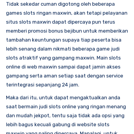
Tidak sekedar cuman digotong oleh beberapa
games slots ringan maxwin, akan tetapi pelayanan
situs slots maxwin dapat dipercaya pun terus
memberi promosi bonus bejibun untuk memberikan
tambahan keuntungan supaya tiap peserta bisa
lebih senang dalam nikmati beberapa game judi
slots atraktif yang gampang maxwin. Main slots
online di web maxwin sampai dapat jamin akses
gampang serta aman setiap saat dengan service
terintegrasi sepanjang 24 jam.
Maka dari itu, untuk dapat mengaktualkan anda
saat bermain judi slots online yang ringan menang
dan mudah jekpot, tentu saja tidak ada opsi yang
lebih bagus kecuali gabung di website slots
maxwin yang paling dipercaya. Manalagi, untuk