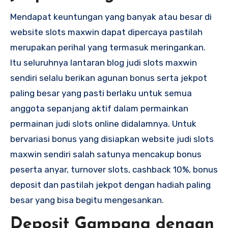
Mendapat keuntungan yang banyak atau besar di
website slots maxwin dapat dipercaya pastilah
merupakan perihal yang termasuk meringankan.
Itu seluruhnya lantaran blog judi slots maxwin
sendiri selalu berikan agunan bonus serta jekpot
paling besar yang pasti berlaku untuk semua
anggota sepanjang aktif dalam permainkan
permainan judi slots online didalamnya. Untuk
bervariasi bonus yang disiapkan website judi slots
maxwin sendiri salah satunya mencakup bonus
peserta anyar, turnover slots, cashback 10%, bonus
deposit dan pastilah jekpot dengan hadiah paling
besar yang bisa begitu mengesankan.
Deposit Gampang dengan