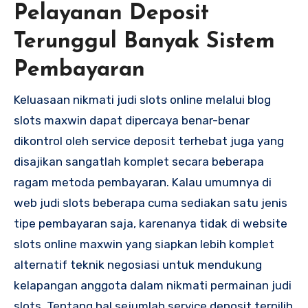
Pelayanan Deposit
Terunggul Banyak Sistem
Pembayaran
Keluasaan nikmati judi slots online melalui blog
slots maxwin dapat dipercaya benar-benar
dikontrol oleh service deposit terhebat juga yang
disajikan sangatlah komplet secara beberapa
ragam metoda pembayaran. Kalau umumnya di
web judi slots beberapa cuma sediakan satu jenis
tipe pembayaran saja, karenanya tidak di website
slots online maxwin yang siapkan lebih komplet
alternatif teknik negosiasi untuk mendukung
kelapangan anggota dalam nikmati permainan judi
slots. Tentang hal sejumlah service deposit terpilih