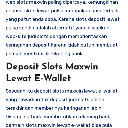
web slots maxwin paling dipercaya, kemungkinan
deposit slots lewat pulsa merupakan opsi terbaik
yang patut anda coba. Karena slots deposit lewat
pulsa sendiri adalah alternatif yang disiapkan
web-site judi slots dengan memprioritaskan
keringanan deposit karena tidak butuh membuat
pemain mesti miliki rekening bank.
Deposit Slots Maxwin
Lewat E-Wallet
Sesudah itu deposit slots maxwin lewat e-wallet
yang tawarkan trik deposit judi slots online
terakhir dan memberinya keringanan lebih.
Disamping tiada membutuhkan rekening bank,
bermain slots maxwin lewat e-wallet bisa pula