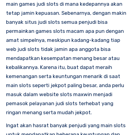
main games judi slots di mana kedepannya akan
tetap jamin kepuasan. Sebenarnya, dengan makin
banyak situs judi slots semua penjudi bisa
permainkan games slots macam apa pun dengan
amat simpelnya, meskipun kadang-kadang tiap
web judi slots tidak jamin apa anggota bisa
mendapatkan kesempatan menang besar atau
kebalikannya. Karena itu, buat dapat meraih
kemenangan serta keuntungan menarik di saat
main slots seperti jekpot paling besar, anda perlu
masuk dalam website slots maxwin menjadi
pemasok pelayanan judi slots terhebat yang
ringan menang serta mudah jekpot.
Ingat akan hasrat banyak penjudi yang main slots
untuk mendapatkan beberapa keuntungan dan