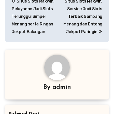
Situs Slots Maxwin,
Situs Slots Maxwin,
navigation
Pelayanan Judi Slots
Service Judi Slots
Terunggul Simpel
Terbaik Gampang
Menang serta Ringan
Menang dan Enteng
Jekpot Balangan
Jekpot Paringin
By
admin