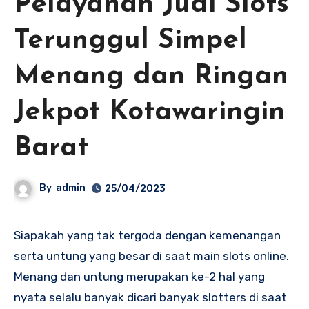
Pelayanan Judi Slots
Terunggul Simpel
Menang dan Ringan
Jekpot Kotawaringin
Barat
By
admin
25/04/2023
Siapakah yang tak tergoda dengan kemenangan
serta untung yang besar di saat main slots online.
Menang dan untung merupakan ke-2 hal yang
nyata selalu banyak dicari banyak slotters di saat