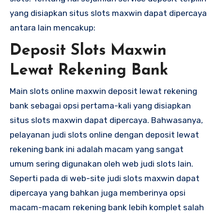
yang disiapkan situs slots maxwin dapat dipercaya
antara lain mencakup:
Deposit Slots Maxwin
Lewat Rekening Bank
Main slots online maxwin deposit lewat rekening
bank sebagai opsi pertama-kali yang disiapkan
situs slots maxwin dapat dipercaya. Bahwasanya,
pelayanan judi slots online dengan deposit lewat
rekening bank ini adalah macam yang sangat
umum sering digunakan oleh web judi slots lain.
Seperti pada di web-site judi slots maxwin dapat
dipercaya yang bahkan juga memberinya opsi
macam-macam rekening bank lebih komplet salah