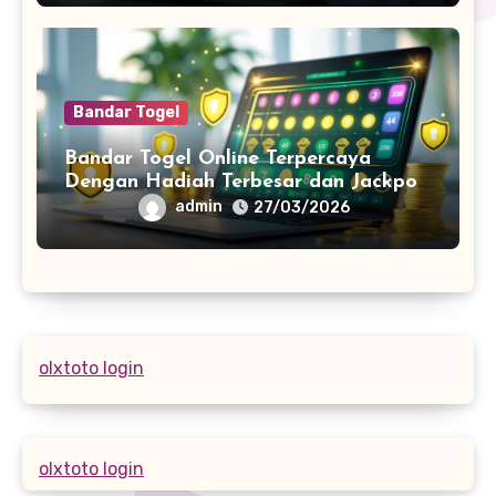
Bandar Togel
Bandar Togel Online Terpercaya
Dengan Hadiah Terbesar dan Jackpot
Fantastis untuk Pemain Cerdas
admin
27/03/2026
olxtoto login
olxtoto login