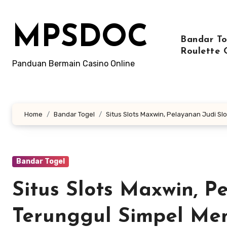
Skip
to
MPSDOC
content
Bandar To
Roulette 
Panduan Bermain Casino Online
Home
Bandar Togel
Situs Slots Maxwin, Pelayanan Judi S
Bandar Togel
Situs Slots Maxwin, P
Terunggul Simpel Me