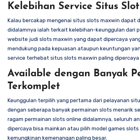
Kelebihan Service Situs Sl
Kalau bercakap mengenai situs slots maxwin dapat di
didalamnya ialah terkait kelebihan-keunggulan dari p
website judi slots maxwin yang dapat dipercaya yang
mendukung pada kepuasan ataupun keuntungan yang s
service terhebat situs slots maxwin paling dipercaya
Available dengan Banyak Pe
Terkomplet
Keunggulan terpilih yang pertama dari pelayanan sit
dengan seberapa banyak permainan slots menarik se
ragam permainan slots online didalamnya, seluruh a
dipercaya bisa mainkan atau pilih model games slot
kemungkinan kemenangan paling besar.