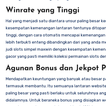
Winrate yang Tinggi
Hal yang menjadi satu diantara unsur paling besar k
kesempatan kemenangan lantaran tentunya ditopang
tinggi, dengan cara otomatis mencapai kemenangan sa
lebih terbukti enteng dibandingkan dari yang anda me
judi slots simpel maxwin dengan kesempatan kemenan
gacor yang pasti memiliki koleksi permainan slots den
Agunan Bonus dan Jekpot P
Mendapatkan keuntungan yang banyak atau besar pad
termasuk membantu. Itu semuanya lantaran website j
paling besar yang pasti berlaku untuk seluruhnya an
didalamnya. Untuk beraneka bonus yang disiapkan we