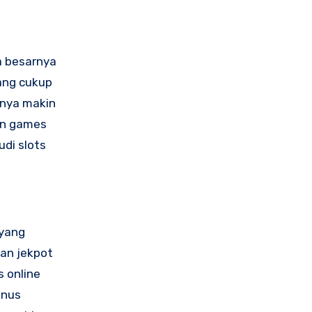
a besarnya
ang cukup
inya makin
ran games
di slots
 yang
dan jekpot
s online
onus