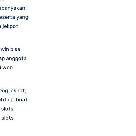
kebanyakan
peserta yang
a jekpot
win bisa
iap anggota
di web
eng jekpot,
h lagi, buat
 slots
 slots