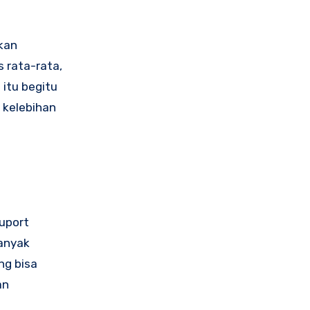
akan
s rata-rata,
 itu begitu
 kelebihan
yuport
anyak
ng bisa
an