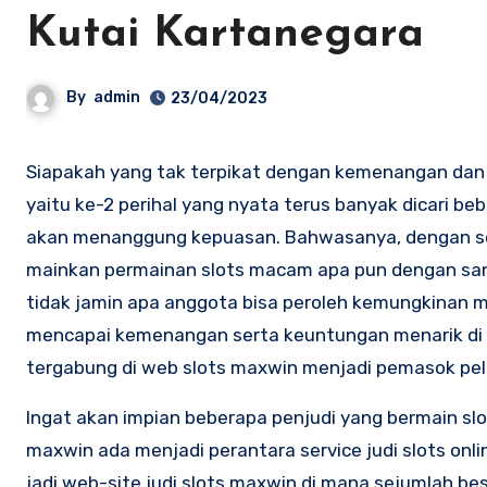
Kutai Kartanegara
By
admin
23/04/2023
Siapakah yang tak terpikat dengan kemenangan dan keuntungan besar di saat main slots online. Menang serta untung
yaitu ke-2 perihal yang nyata terus banyak dicari beb
akan menanggung kepuasan. Bahwasanya, dengan sema
mainkan permainan slots macam apa pun dengan sang
tidak jamin apa anggota bisa peroleh kemungkinan m
mencapai kemenangan serta keuntungan menarik di sa
tergabung di web slots maxwin menjadi pemasok pela
Ingat akan impian beberapa penjudi yang bermain sl
maxwin ada menjadi perantara service judi slots on
jadi web-site judi slots maxwin di mana sejumlah bes