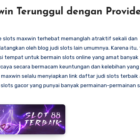
xwin Terunggul dengan Provid
te slots maxwin terhebat memanglah atraktif sekali dan
angkan oleh blog judi slots lain umumnya. Karena itu, 
si tempat untuk bermain slots online yang amat banyak 
percaya secara bermacam keuntungan dan kelebihan yan
ne maxwin selalu menyiapkan link daftar judi slots terbai
r slots gacor yang punyai banyak permainan-permainan s