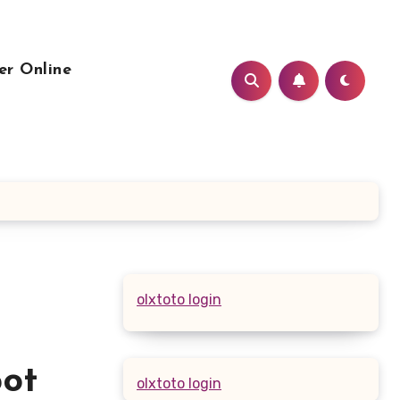
er Online
olxtoto login
ot
olxtoto login