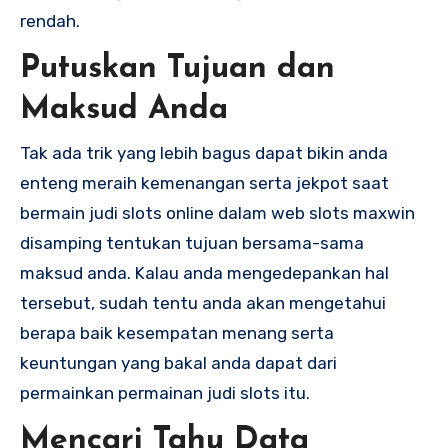
rendah.
Putuskan Tujuan dan
Maksud Anda
Tak ada trik yang lebih bagus dapat bikin anda
enteng meraih kemenangan serta jekpot saat
bermain judi slots online dalam web slots maxwin
disamping tentukan tujuan bersama-sama
maksud anda. Kalau anda mengedepankan hal
tersebut, sudah tentu anda akan mengetahui
berapa baik kesempatan menang serta
keuntungan yang bakal anda dapat dari
permainkan permainan judi slots itu.
Mencari Tahu Data