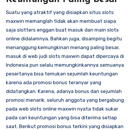
Suatu yang atraktif yang disiapkan situs slots
maxwin memanglah tidak akan membuat siapa
saja slotters enggan buat masuk dan main slots
online didalamnya. Bahkan juga, disamping begitu
menanggung kemungkinan menang paling besar,
masuk di web judi slots maxwin dapat dipercaya di
Indonesia pun selalu memungkinkannya semuanya
pesertanya bisa temukan sejumlah keuntungan
karena ada promosi bonus teranyar yang
didatangkan. Karena, adanya bonus dan sejumlah
promosi menarik, seluruh anggota yang bergabung
pada web slots online maxwin nyata tidak sukar
pada cari keuntungan yang bisa diterima setiap
saat. Berikut promosi bonus terkini yang disiapkan