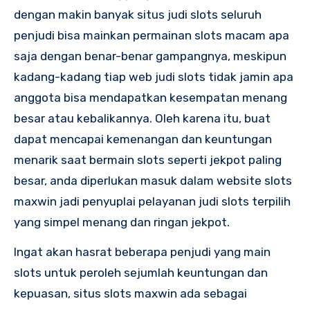
dengan makin banyak situs judi slots seluruh
penjudi bisa mainkan permainan slots macam apa
saja dengan benar-benar gampangnya, meskipun
kadang-kadang tiap web judi slots tidak jamin apa
anggota bisa mendapatkan kesempatan menang
besar atau kebalikannya. Oleh karena itu, buat
dapat mencapai kemenangan dan keuntungan
menarik saat bermain slots seperti jekpot paling
besar, anda diperlukan masuk dalam website slots
maxwin jadi penyuplai pelayanan judi slots terpilih
yang simpel menang dan ringan jekpot.
Ingat akan hasrat beberapa penjudi yang main
slots untuk peroleh sejumlah keuntungan dan
kepuasan, situs slots maxwin ada sebagai