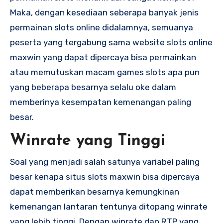
Maka, dengan kesediaan seberapa banyak jenis
permainan slots online didalamnya, semuanya
peserta yang tergabung sama website slots online
maxwin yang dapat dipercaya bisa permainkan
atau memutuskan macam games slots apa pun
yang beberapa besarnya selalu oke dalam
memberinya kesempatan kemenangan paling
besar.
Winrate yang Tinggi
Soal yang menjadi salah satunya variabel paling
besar kenapa situs slots maxwin bisa dipercaya
dapat memberikan besarnya kemungkinan
kemenangan lantaran tentunya ditopang winrate
yang lebih tinggi. Dengan winrate dan RTP yang