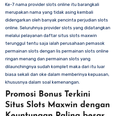
Ke-7 nama provider slots online itu barangkali
merupakan nama yang tidak asing kembali
didengarkan oleh banyak pencinta perjudian slots
online. Seluruhnya provider slots yang didatangkan
melalui pelayanan daftar situs slots maxwin
terunggul tentu saja ialah perusahaan pemasok
permainan slots dengan lis permainan slots online
ringan menang dan permainan slots yang
dilaunchingnya sudah komplet maka dari itu luar
biasa sekali dan oke dalam memberinya kepuasan,
khususnya dalam soal kemenangan.
Promosi Bonus Terkini
Situs Slots Maxwin dengan
Keuntungan Paling besar