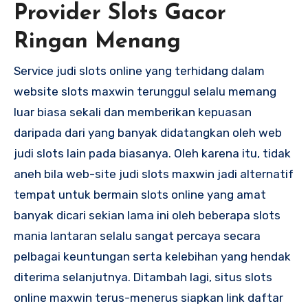
Provider Slots Gacor
Ringan Menang
Service judi slots online yang terhidang dalam
website slots maxwin terunggul selalu memang
luar biasa sekali dan memberikan kepuasan
daripada dari yang banyak didatangkan oleh web
judi slots lain pada biasanya. Oleh karena itu, tidak
aneh bila web-site judi slots maxwin jadi alternatif
tempat untuk bermain slots online yang amat
banyak dicari sekian lama ini oleh beberapa slots
mania lantaran selalu sangat percaya secara
pelbagai keuntungan serta kelebihan yang hendak
diterima selanjutnya. Ditambah lagi, situs slots
online maxwin terus-menerus siapkan link daftar