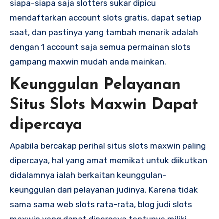
siapa-siapa saja slotters sukar dipicu
mendaftarkan account slots gratis, dapat setiap
saat, dan pastinya yang tambah menarik adalah
dengan 1 account saja semua permainan slots
gampang maxwin mudah anda mainkan.
Keunggulan Pelayanan
Situs Slots Maxwin Dapat
dipercaya
Apabila bercakap perihal situs slots maxwin paling
dipercaya, hal yang amat memikat untuk diikutkan
didalamnya ialah berkaitan keunggulan-
keunggulan dari pelayanan judinya. Karena tidak
sama sama web slots rata-rata, blog judi slots