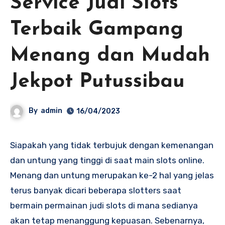
Service Judi Slots
Terbaik Gampang
Menang dan Mudah
Jekpot Putussibau
By
admin
16/04/2023
Siapakah yang tidak terbujuk dengan kemenangan
dan untung yang tinggi di saat main slots online.
Menang dan untung merupakan ke-2 hal yang jelas
terus banyak dicari beberapa slotters saat
bermain permainan judi slots di mana sedianya
akan tetap menanggung kepuasan. Sebenarnya,