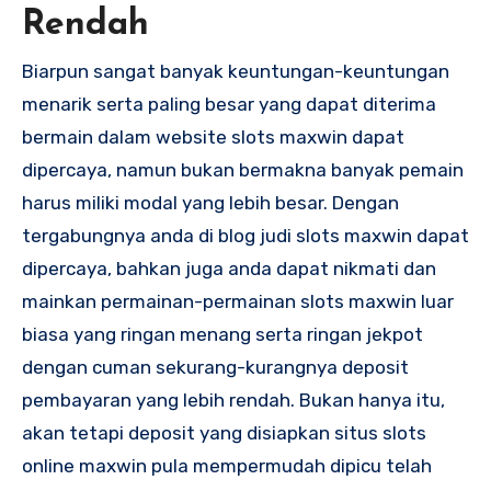
Rendah
Biarpun sangat banyak keuntungan-keuntungan
menarik serta paling besar yang dapat diterima
bermain dalam website slots maxwin dapat
dipercaya, namun bukan bermakna banyak pemain
harus miliki modal yang lebih besar. Dengan
tergabungnya anda di blog judi slots maxwin dapat
dipercaya, bahkan juga anda dapat nikmati dan
mainkan permainan-permainan slots maxwin luar
biasa yang ringan menang serta ringan jekpot
dengan cuman sekurang-kurangnya deposit
pembayaran yang lebih rendah. Bukan hanya itu,
akan tetapi deposit yang disiapkan situs slots
online maxwin pula mempermudah dipicu telah