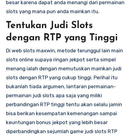
besar karena dapat anda menangi dari permainan
slots yang mana pun anda mainkan itu.
Tentukan Judi Slots
dengan RTP yang Tinggi
Di web slots maxwin, metode terunggul lain main
slots online supaya ringan jekpot serta simpel
menang ialah dengan memutuskan mainkan judi
slots dengan RTP yang cukup tinggi. Perihal itu
bukanlah tiada argumen, lantaran permainan-
permainan judi slots apa saja yang miliki
perbandingan RTP tinggi tentu akan selalu jamin
bisa berikan kesempatan kemenangan sampai
keuntungan bonus jekpot yang lebih besar
diperbandingkan sejumlah game judi slots RTP