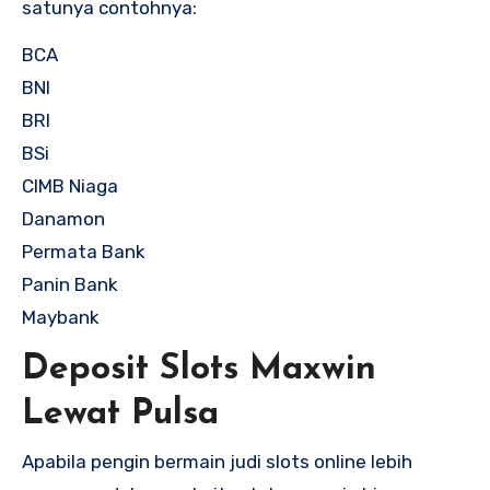
satunya contohnya:
BCA
BNI
BRI
BSi
CIMB Niaga
Danamon
Permata Bank
Panin Bank
Maybank
Deposit Slots Maxwin
Lewat Pulsa
Apabila pengin bermain judi slots online lebih