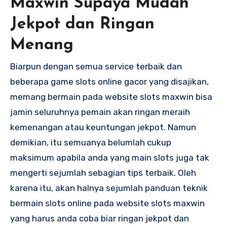
Maxwin Supaya Mudah
Jekpot dan Ringan
Menang
Biarpun dengan semua service terbaik dan
beberapa game slots online gacor yang disajikan,
memang bermain pada website slots maxwin bisa
jamin seluruhnya pemain akan ringan meraih
kemenangan atau keuntungan jekpot. Namun
demikian, itu semuanya belumlah cukup
maksimum apabila anda yang main slots juga tak
mengerti sejumlah sebagian tips terbaik. Oleh
karena itu, akan halnya sejumlah panduan teknik
bermain slots online pada website slots maxwin
yang harus anda coba biar ringan jekpot dan