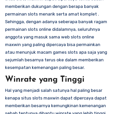
memberikan dukungan dengan berapa banyak
permainan slots menarik serta amat komplet .
Sehingga, dengan adanya seberapa banyak ragam
permainan slots online didalamnya, seluruhnya
anggota yang masuk sama web slots online
maxwin yang paling dipercaya bisa permainkan
atau menunjuk macam games slots apa saja yang
sejumlah besarnya terus oke dalam memberikan
kesempatan kemenangan paling besar.
Winrate yang Tinggi
Hal yang menjadi salah satunya hal paling besar
kenapa situs slots maxwin dapat dipercaya dapat
memberikan besarnya kemungkinan kemenangan
sebab tentunya dibantu winrate yang lebih tinggi.