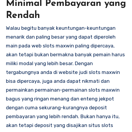
Minimal Pembayaran yang
Rendah
Walau begitu banyak keuntungan-keuntungan
menarik dan paling besar yang dapat diperoleh
main pada web slots maxwin paling dipercaya,
akan tetapi bukan bermakna banyak pemain harus
miliki modal yang lebih besar. Dengan
tergabungnya anda di website judi slots maxwin
bisa dipercaya, juga anda dapat nikmati dan
permainkan permainan-permainan slots maxwin
bagus yang ringan menang dan enteng jekpot
dengan cuma sekurang-kurangnya deposit
pembayaran yang lebih rendah. Bukan hanya itu,
akan tetapi deposit yang disajikan situs slots