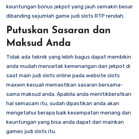
keuntungan bonus jekpot yang jauh semakin besar
dibanding sejumlah game judi slots RTP rendah.
Putuskan Sasaran dan
Maksud Anda
Tidak ada teknik yang lebih bagus dapat membikin
anda mudah mencetak kemenangan dan jekpot di
saat main judi slots online pada website slots
maxwin kecuali memastikan sasaran bersama-
sama maksud anda. Apabila anda menitikberatkan
hal semacam itu, sudah dipastikan anda akan
mengetahui berapa baik kesempatan menang dan
keuntungan yang bisa anda dapat dari mainkan
games judi slots itu.