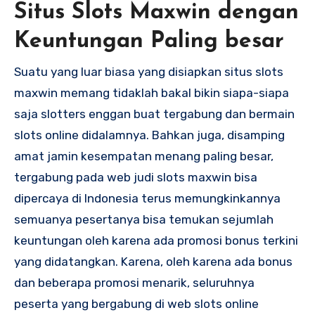
Situs Slots Maxwin dengan
Keuntungan Paling besar
Suatu yang luar biasa yang disiapkan situs slots
maxwin memang tidaklah bakal bikin siapa-siapa
saja slotters enggan buat tergabung dan bermain
slots online didalamnya. Bahkan juga, disamping
amat jamin kesempatan menang paling besar,
tergabung pada web judi slots maxwin bisa
dipercaya di Indonesia terus memungkinkannya
semuanya pesertanya bisa temukan sejumlah
keuntungan oleh karena ada promosi bonus terkini
yang didatangkan. Karena, oleh karena ada bonus
dan beberapa promosi menarik, seluruhnya
peserta yang bergabung di web slots online