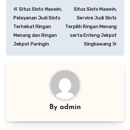
Post
Situs Slots Maxwin,
Situs Slots Maxwin,
navigation
Pelayanan Judi Slots
Service Judi Slots
Terhebat Ringan
Terpilih Ringan Menang
Menang dan Ringan
serta Enteng Jekpot
Jekpot Paringin
Singkawang
By
admin