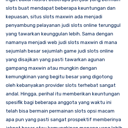
slots buat mendapat beberapa keuntungan dan
kepuasan, situs slots maxwin ada menjadi
penyambung pelayanan judi slots online terunggul
yang tawarkan keunggulan lebih. Sama dengan
namanya menjadi web judi slots maxwin di mana
sejumlah besar sejumlah game judi slots online
yang disajikan yang pasti tawarkan agunan
gampang maxwin atau mungkin dengan
kemungkinan yang begitu besar yang digotong
oleh kebanyakan provider slots terhebat sangat
andal. Hingga, perihal itu memberikan keuntungan
spesifik bagi beberapa anggota yang waktu ini
telah bisa bermain permainan slots opsi macam
apa pun yang pasti sangat prospektif memberinya
jekpot besar atau kemungkinan menang yang lebih