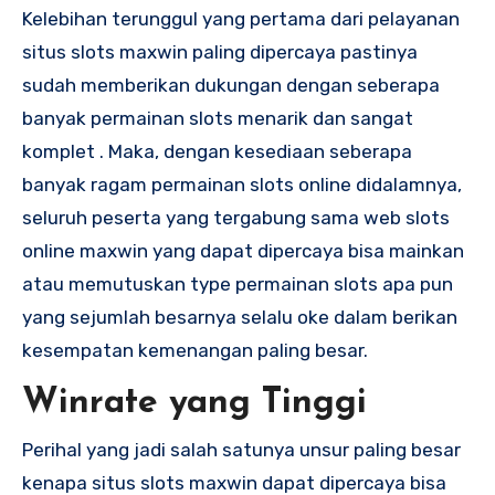
Kelebihan terunggul yang pertama dari pelayanan
situs slots maxwin paling dipercaya pastinya
sudah memberikan dukungan dengan seberapa
banyak permainan slots menarik dan sangat
komplet . Maka, dengan kesediaan seberapa
banyak ragam permainan slots online didalamnya,
seluruh peserta yang tergabung sama web slots
online maxwin yang dapat dipercaya bisa mainkan
atau memutuskan type permainan slots apa pun
yang sejumlah besarnya selalu oke dalam berikan
kesempatan kemenangan paling besar.
Winrate yang Tinggi
Perihal yang jadi salah satunya unsur paling besar
kenapa situs slots maxwin dapat dipercaya bisa