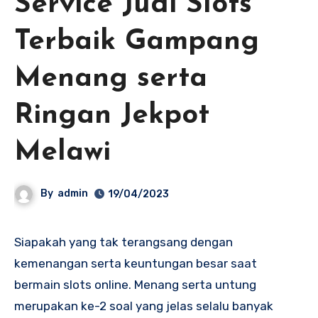
Service Judi Slots
Terbaik Gampang
Menang serta
Ringan Jekpot
Melawi
By
admin
19/04/2023
Siapakah yang tak terangsang dengan
kemenangan serta keuntungan besar saat
bermain slots online. Menang serta untung
merupakan ke-2 soal yang jelas selalu banyak