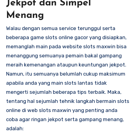
Jekpot dan Simpel
Menang
Walau dengan semua service terunggul serta
beberapa game slots online gacor yang disiapkan,
memanglah main pada website slots maxwin bisa
menanggung semuanya pemain bakal gampang
meraih kemenangan ataupun keuntungan jekpot.
Namun, itu semuanya belumlah cukup maksimum
apabila anda yang main slots lantas tidak
mengerti sejumlah beberapa tips terbaik. Maka,
tentang hal sejumlah tehnik langkah bermain slots
online di web slots maxwin yang penting anda
coba agar ringan jekpot serta gampang menang,
adalah: