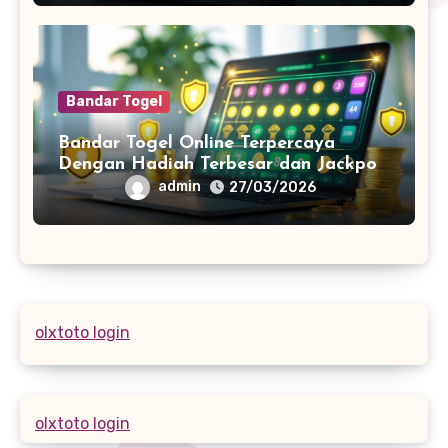
Bandar Togel
Bandar Togel Online Terpercaya
Dengan Hadiah Terbesar dan Jackpot
Fantastis untuk Pemain Cerdas
admin
27/03/2026
olxtoto login
olxtoto login