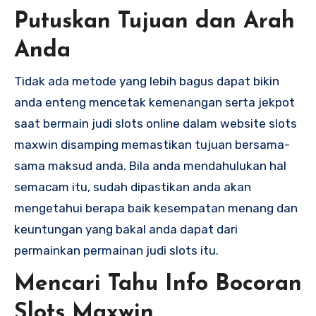
Putuskan Tujuan dan Arah
Anda
Tidak ada metode yang lebih bagus dapat bikin
anda enteng mencetak kemenangan serta jekpot
saat bermain judi slots online dalam website slots
maxwin disamping memastikan tujuan bersama-
sama maksud anda. Bila anda mendahulukan hal
semacam itu, sudah dipastikan anda akan
mengetahui berapa baik kesempatan menang dan
keuntungan yang bakal anda dapat dari
permainkan permainan judi slots itu.
Mencari Tahu Info Bocoran
Slots Maxwin