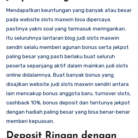
Mendapatkan keuntungan yang banyak atau besar
pada website slots maxwin bisa dipercaya
pastinya yakni soal yang termasuk meringankan.
Itu seluruhnya lantaran blog judi slots maxwin
sendiri selalu memberi agunan bonus serta jekpot
paling besar yang pasti berlaku buat seluruh
peserta sepanjang aktif dalam mainkan judi slots
online didalamnya. Buat banyak bonus yang
disajikan website judi slots maxwin sendiri antara
lain mencakup bonus anggota baru, turnover slots,
cashback 10%, bonus deposit dan tentunya jekpot
dengan hadiah paling besar yang bisa benar-benar
memberi kepuasan.
Deposit Ringan dengan