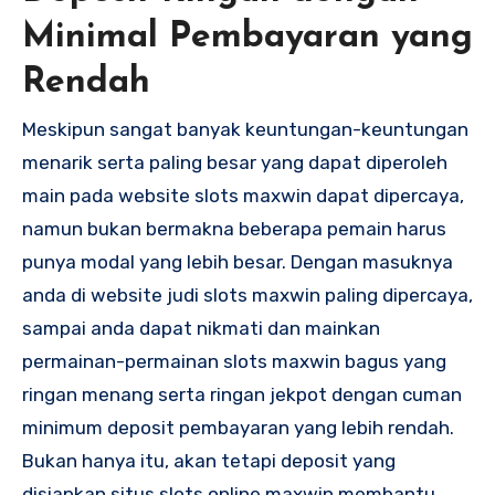
Minimal Pembayaran yang
Rendah
Meskipun sangat banyak keuntungan-keuntungan
menarik serta paling besar yang dapat diperoleh
main pada website slots maxwin dapat dipercaya,
namun bukan bermakna beberapa pemain harus
punya modal yang lebih besar. Dengan masuknya
anda di website judi slots maxwin paling dipercaya,
sampai anda dapat nikmati dan mainkan
permainan-permainan slots maxwin bagus yang
ringan menang serta ringan jekpot dengan cuman
minimum deposit pembayaran yang lebih rendah.
Bukan hanya itu, akan tetapi deposit yang
disiapkan situs slots online maxwin membantu