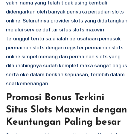
yakni nama yang telah tidak asing kembali
didengarkan oleh banyak penyuka perjudian slots
online. Seluruhnya provider slots yang didatangkan
melalui service daftar situs slots maxwin
terunggul tentu saja ialah perusahaan pemasok
permainan slots dengan register permainan slots
online simpel menang dan permainan slots yang
dilaunchingnya sudah komplet maka sangat bagus
serta oke dalam berikan kepuasan, terlebih dalam
soal kemenangan.
Promosi Bonus Terkini
Situs Slots Maxwin dengan
Keuntungan Paling besar