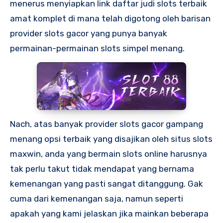
menerus menyiapkan link daftar judi slots terbaik
amat komplet di mana telah digotong oleh barisan
provider slots gacor yang punya banyak
permainan-permainan slots simpel menang.
Nach, atas banyak provider slots gacor gampang
menang opsi terbaik yang disajikan oleh situs slots
maxwin, anda yang bermain slots online harusnya
tak perlu takut tidak mendapat yang bernama
kemenangan yang pasti sangat ditanggung. Gak
cuma dari kemenangan saja, namun seperti
apakah yang kami jelaskan jika mainkan beberapa