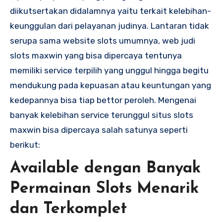
diikutsertakan didalamnya yaitu terkait kelebihan-
keunggulan dari pelayanan judinya. Lantaran tidak
serupa sama website slots umumnya, web judi
slots maxwin yang bisa dipercaya tentunya
memiliki service terpilih yang unggul hingga begitu
mendukung pada kepuasan atau keuntungan yang
kedepannya bisa tiap bettor peroleh. Mengenai
banyak kelebihan service terunggul situs slots
maxwin bisa dipercaya salah satunya seperti
berikut:
Available dengan Banyak
Permainan Slots Menarik
dan Terkomplet