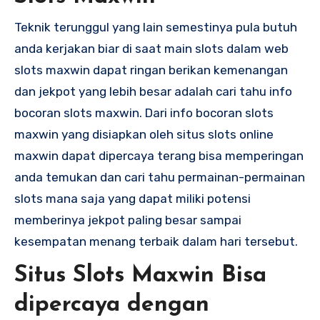
Teknik terunggul yang lain semestinya pula butuh
anda kerjakan biar di saat main slots dalam web
slots maxwin dapat ringan berikan kemenangan
dan jekpot yang lebih besar adalah cari tahu info
bocoran slots maxwin. Dari info bocoran slots
maxwin yang disiapkan oleh situs slots online
maxwin dapat dipercaya terang bisa memperingan
anda temukan dan cari tahu permainan-permainan
slots mana saja yang dapat miliki potensi
memberinya jekpot paling besar sampai
kesempatan menang terbaik dalam hari tersebut.
Situs Slots Maxwin Bisa
dipercaya dengan