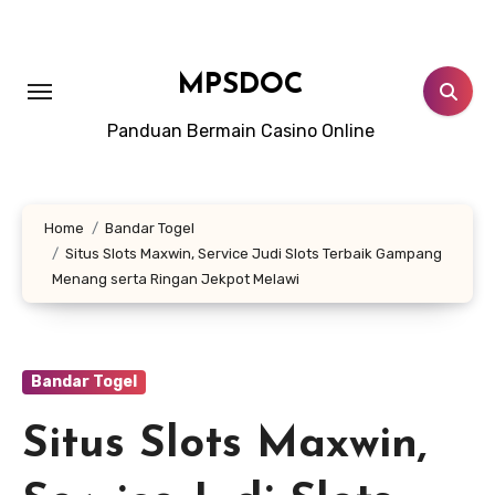
Skip
to
content
MPSDOC
Panduan Bermain Casino Online
Home
Bandar Togel
Situs Slots Maxwin, Service Judi Slots Terbaik Gampang
Menang serta Ringan Jekpot Melawi
Bandar Togel
Situs Slots Maxwin,