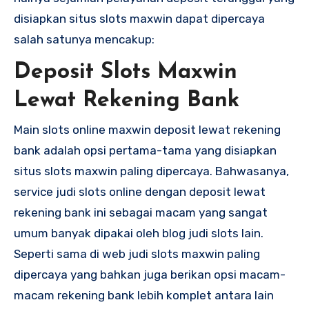
disiapkan situs slots maxwin dapat dipercaya
salah satunya mencakup:
Deposit Slots Maxwin
Lewat Rekening Bank
Main slots online maxwin deposit lewat rekening
bank adalah opsi pertama-tama yang disiapkan
situs slots maxwin paling dipercaya. Bahwasanya,
service judi slots online dengan deposit lewat
rekening bank ini sebagai macam yang sangat
umum banyak dipakai oleh blog judi slots lain.
Seperti sama di web judi slots maxwin paling
dipercaya yang bahkan juga berikan opsi macam-
macam rekening bank lebih komplet antara lain