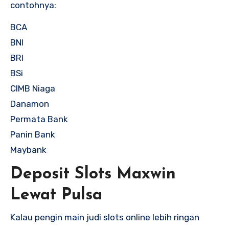
contohnya:
BCA
BNI
BRI
BSi
CIMB Niaga
Danamon
Permata Bank
Panin Bank
Maybank
Deposit Slots Maxwin
Lewat Pulsa
Kalau pengin main judi slots online lebih ringan