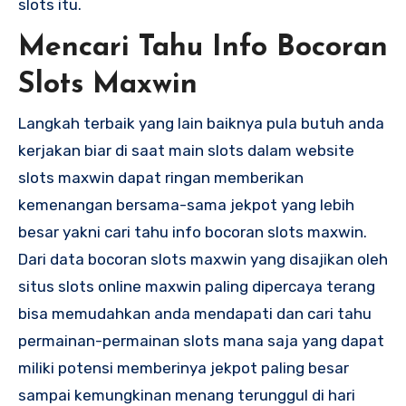
slots itu.
Mencari Tahu Info Bocoran
Slots Maxwin
Langkah terbaik yang lain baiknya pula butuh anda
kerjakan biar di saat main slots dalam website
slots maxwin dapat ringan memberikan
kemenangan bersama-sama jekpot yang lebih
besar yakni cari tahu info bocoran slots maxwin.
Dari data bocoran slots maxwin yang disajikan oleh
situs slots online maxwin paling dipercaya terang
bisa memudahkan anda mendapati dan cari tahu
permainan-permainan slots mana saja yang dapat
miliki potensi memberinya jekpot paling besar
sampai kemungkinan menang terunggul di hari