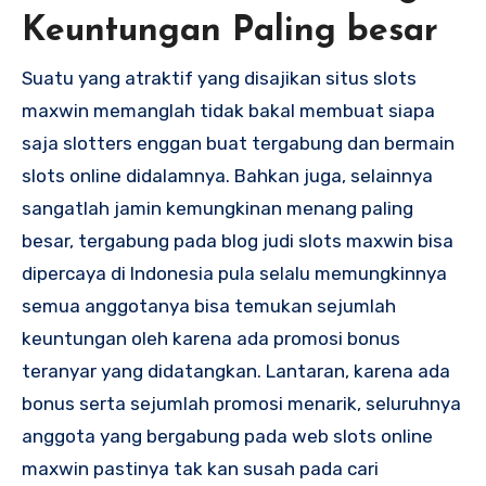
Keuntungan Paling besar
Suatu yang atraktif yang disajikan situs slots
maxwin memanglah tidak bakal membuat siapa
saja slotters enggan buat tergabung dan bermain
slots online didalamnya. Bahkan juga, selainnya
sangatlah jamin kemungkinan menang paling
besar, tergabung pada blog judi slots maxwin bisa
dipercaya di Indonesia pula selalu memungkinnya
semua anggotanya bisa temukan sejumlah
keuntungan oleh karena ada promosi bonus
teranyar yang didatangkan. Lantaran, karena ada
bonus serta sejumlah promosi menarik, seluruhnya
anggota yang bergabung pada web slots online
maxwin pastinya tak kan susah pada cari