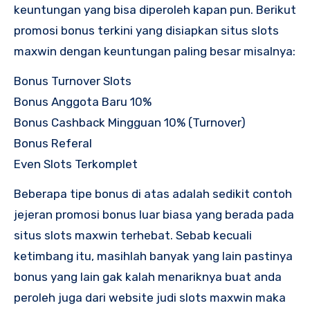
keuntungan yang bisa diperoleh kapan pun. Berikut
promosi bonus terkini yang disiapkan situs slots
maxwin dengan keuntungan paling besar misalnya:
Bonus Turnover Slots
Bonus Anggota Baru 10%
Bonus Cashback Mingguan 10% (Turnover)
Bonus Referal
Even Slots Terkomplet
Beberapa tipe bonus di atas adalah sedikit contoh
jejeran promosi bonus luar biasa yang berada pada
situs slots maxwin terhebat. Sebab kecuali
ketimbang itu, masihlah banyak yang lain pastinya
bonus yang lain gak kalah menariknya buat anda
peroleh juga dari website judi slots maxwin maka