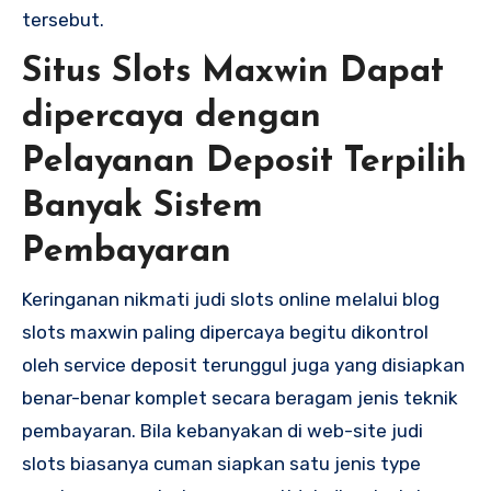
tersebut.
Situs Slots Maxwin Dapat
dipercaya dengan
Pelayanan Deposit Terpilih
Banyak Sistem
Pembayaran
Keringanan nikmati judi slots online melalui blog
slots maxwin paling dipercaya begitu dikontrol
oleh service deposit terunggul juga yang disiapkan
benar-benar komplet secara beragam jenis teknik
pembayaran. Bila kebanyakan di web-site judi
slots biasanya cuman siapkan satu jenis type