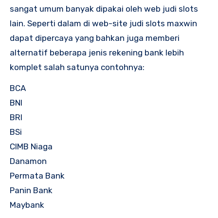
sangat umum banyak dipakai oleh web judi slots
lain. Seperti dalam di web-site judi slots maxwin
dapat dipercaya yang bahkan juga memberi
alternatif beberapa jenis rekening bank lebih
komplet salah satunya contohnya:
BCA
BNI
BRI
BSi
CIMB Niaga
Danamon
Permata Bank
Panin Bank
Maybank