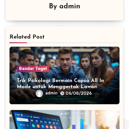
By
admin
Related Post
Bandar Togel
Trik Psikologi Bermain Capsa All In
Mode untuk Menggertak Lawan
dengan Efektif
admin
06/08/2026