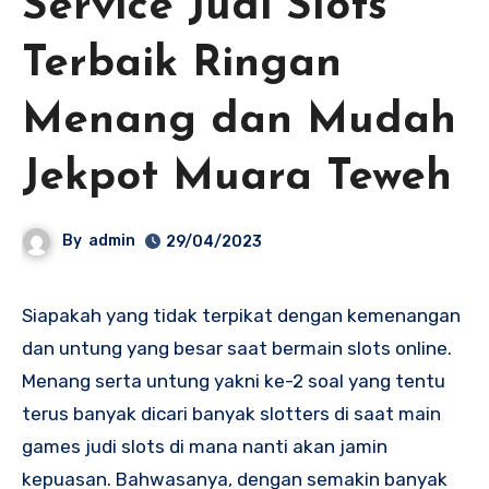
Service Judi Slots
Terbaik Ringan
Menang dan Mudah
Jekpot Muara Teweh
By
admin
29/04/2023
Siapakah yang tidak terpikat dengan kemenangan
dan untung yang besar saat bermain slots online.
Menang serta untung yakni ke-2 soal yang tentu
terus banyak dicari banyak slotters di saat main
games judi slots di mana nanti akan jamin
kepuasan. Bahwasanya, dengan semakin banyak