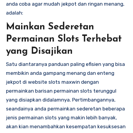
anda coba agar mudah jekpot dan ringan menang,
adalah:
Mainkan Sederetan
Permainan Slots Terhebat
yang Disajikan
Satu diantaranya panduan paling efisien yang bisa
membikin anda gampang menang dan enteng
jekpot di website slots maxwin dengan
permainkan barisan permainan slots terunggul
yang disiapkan didalamnya. Pertimbangannya,
seandainya anda permainkan sederetan beberapa
jenis permainan slots yang makin lebih banyak,
akan kian menambahkan kesempatan kesuksesan