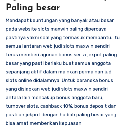
Paling besar
Mendapat keuntungan yang banyak atau besar
pada website slots maxwin paling dipercaya
pastinya yakni soal yang termasuk membantu. Itu
semua lantaran web judi slots maxwin sendiri
terus memberi agunan bonus serta jekpot paling
besar yang pasti berlaku buat semua anggota
sepanjang aktif dalam mainkan permainan judi
slots online didalamnya. Untuk beraneka bonus
yang disiapkan web judi slots maxwin sendiri
antara lain mencakup bonus anggota baru,
turnover slots, cashback 10%, bonus deposit dan
pastilah jekpot dengan hadiah paling besar yang
bisa amat memberikan kepuasan.