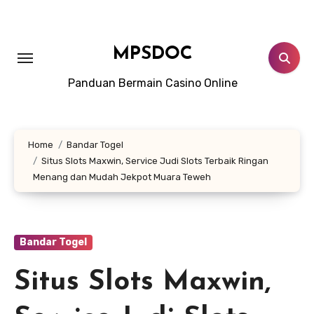
Skip
to
content
MPSDOC
Panduan Bermain Casino Online
Home
Bandar Togel
Situs Slots Maxwin, Service Judi Slots Terbaik Ringan
Menang dan Mudah Jekpot Muara Teweh
Bandar Togel
Situs Slots Maxwin,