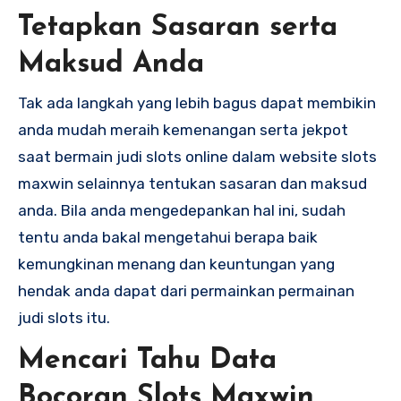
Tetapkan Sasaran serta
Maksud Anda
Tak ada langkah yang lebih bagus dapat membikin
anda mudah meraih kemenangan serta jekpot
saat bermain judi slots online dalam website slots
maxwin selainnya tentukan sasaran dan maksud
anda. Bila anda mengedepankan hal ini, sudah
tentu anda bakal mengetahui berapa baik
kemungkinan menang dan keuntungan yang
hendak anda dapat dari permainkan permainan
judi slots itu.
Mencari Tahu Data
Bocoran Slots Maxwin