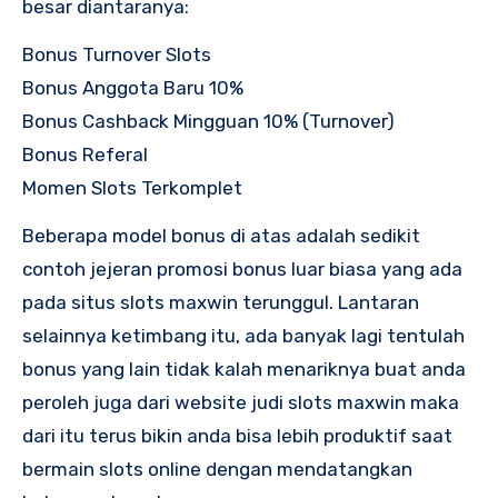
besar diantaranya:
Bonus Turnover Slots
Bonus Anggota Baru 10%
Bonus Cashback Mingguan 10% (Turnover)
Bonus Referal
Momen Slots Terkomplet
Beberapa model bonus di atas adalah sedikit
contoh jejeran promosi bonus luar biasa yang ada
pada situs slots maxwin terunggul. Lantaran
selainnya ketimbang itu, ada banyak lagi tentulah
bonus yang lain tidak kalah menariknya buat anda
peroleh juga dari website judi slots maxwin maka
dari itu terus bikin anda bisa lebih produktif saat
bermain slots online dengan mendatangkan