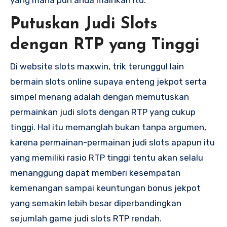
Putuskan Judi Slots
dengan RTP yang Tinggi
Di website slots maxwin, trik terunggul lain
bermain slots online supaya enteng jekpot serta
simpel menang adalah dengan memutuskan
permainkan judi slots dengan RTP yang cukup
tinggi. Hal itu memanglah bukan tanpa argumen,
karena permainan-permainan judi slots apapun itu
yang memiliki rasio RTP tinggi tentu akan selalu
menanggung dapat memberi kesempatan
kemenangan sampai keuntungan bonus jekpot
yang semakin lebih besar diperbandingkan
sejumlah game judi slots RTP rendah.