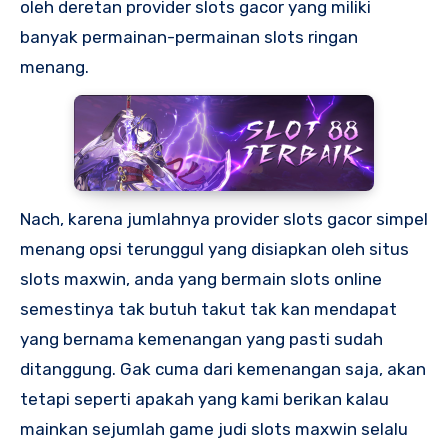
oleh deretan provider slots gacor yang miliki
banyak permainan-permainan slots ringan
menang.
Nach, karena jumlahnya provider slots gacor simpel
menang opsi terunggul yang disiapkan oleh situs
slots maxwin, anda yang bermain slots online
semestinya tak butuh takut tak kan mendapat
yang bernama kemenangan yang pasti sudah
ditanggung. Gak cuma dari kemenangan saja, akan
tetapi seperti apakah yang kami berikan kalau
mainkan sejumlah game judi slots maxwin selalu