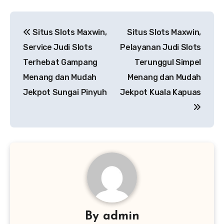
Post
Situs Slots Maxwin,
Situs Slots Maxwin,
navigation
Service Judi Slots
Pelayanan Judi Slots
Terhebat Gampang
Terunggul Simpel
Menang dan Mudah
Menang dan Mudah
Jekpot Sungai Pinyuh
Jekpot Kuala Kapuas
By
admin