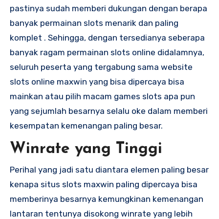
pastinya sudah memberi dukungan dengan berapa
banyak permainan slots menarik dan paling
komplet . Sehingga, dengan tersedianya seberapa
banyak ragam permainan slots online didalamnya,
seluruh peserta yang tergabung sama website
slots online maxwin yang bisa dipercaya bisa
mainkan atau pilih macam games slots apa pun
yang sejumlah besarnya selalu oke dalam memberi
kesempatan kemenangan paling besar.
Winrate yang Tinggi
Perihal yang jadi satu diantara elemen paling besar
kenapa situs slots maxwin paling dipercaya bisa
memberinya besarnya kemungkinan kemenangan
lantaran tentunya disokong winrate yang lebih