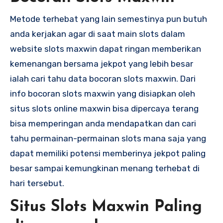
Metode terhebat yang lain semestinya pun butuh
anda kerjakan agar di saat main slots dalam
website slots maxwin dapat ringan memberikan
kemenangan bersama jekpot yang lebih besar
ialah cari tahu data bocoran slots maxwin. Dari
info bocoran slots maxwin yang disiapkan oleh
situs slots online maxwin bisa dipercaya terang
bisa memperingan anda mendapatkan dan cari
tahu permainan-permainan slots mana saja yang
dapat memiliki potensi memberinya jekpot paling
besar sampai kemungkinan menang terhebat di
hari tersebut.
Situs Slots Maxwin Paling