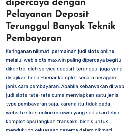
dipercaya dengan
Pelayanan Deposit
Terunggul Banyak Teknik
Pembayaran
Keringanan nikmati permainan judi slots online
melalui web slots maxwin paling dipercaya begitu
dikontrol oleh service deposit terunggul juga yang
disajikan benar-benar komplet secara beragam
jenis cara pembayaran. Apabila kebanyakan di web
judi slots rata-rata cuma menyiapkan satu jenis
type pembayaran saja, karena itu tidak pada
website slots online maxwin yang sediakan lebih
komplet opsi langkah transaksi bisnis untuk
mendukung keluasaan peserta dalam nikmati