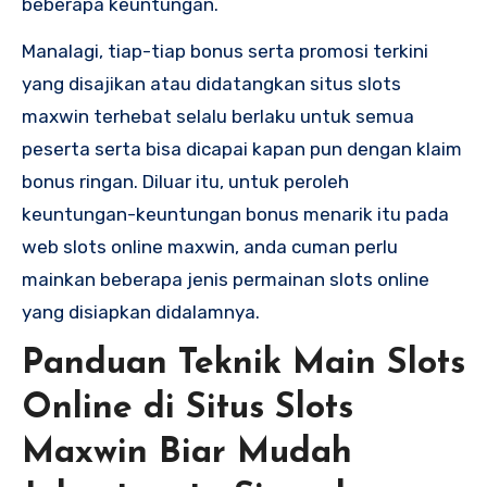
beberapa keuntungan.
Manalagi, tiap-tiap bonus serta promosi terkini
yang disajikan atau didatangkan situs slots
maxwin terhebat selalu berlaku untuk semua
peserta serta bisa dicapai kapan pun dengan klaim
bonus ringan. Diluar itu, untuk peroleh
keuntungan-keuntungan bonus menarik itu pada
web slots online maxwin, anda cuman perlu
mainkan beberapa jenis permainan slots online
yang disiapkan didalamnya.
Panduan Teknik Main Slots
Online di Situs Slots
Maxwin Biar Mudah