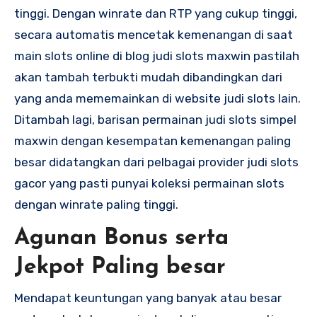
tinggi. Dengan winrate dan RTP yang cukup tinggi,
secara automatis mencetak kemenangan di saat
main slots online di blog judi slots maxwin pastilah
akan tambah terbukti mudah dibandingkan dari
yang anda mememainkan di website judi slots lain.
Ditambah lagi, barisan permainan judi slots simpel
maxwin dengan kesempatan kemenangan paling
besar didatangkan dari pelbagai provider judi slots
gacor yang pasti punyai koleksi permainan slots
dengan winrate paling tinggi.
Agunan Bonus serta
Jekpot Paling besar
Mendapat keuntungan yang banyak atau besar