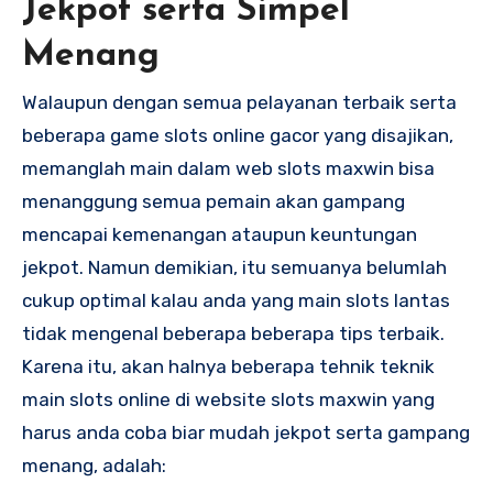
Jekpot serta Simpel
Menang
Walaupun dengan semua pelayanan terbaik serta
beberapa game slots online gacor yang disajikan,
memanglah main dalam web slots maxwin bisa
menanggung semua pemain akan gampang
mencapai kemenangan ataupun keuntungan
jekpot. Namun demikian, itu semuanya belumlah
cukup optimal kalau anda yang main slots lantas
tidak mengenal beberapa beberapa tips terbaik.
Karena itu, akan halnya beberapa tehnik teknik
main slots online di website slots maxwin yang
harus anda coba biar mudah jekpot serta gampang
menang, adalah: