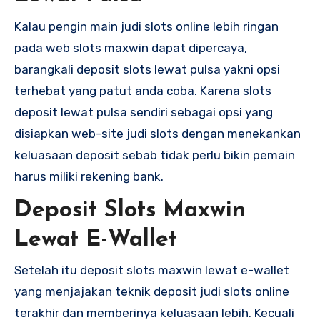
Kalau pengin main judi slots online lebih ringan
pada web slots maxwin dapat dipercaya,
barangkali deposit slots lewat pulsa yakni opsi
terhebat yang patut anda coba. Karena slots
deposit lewat pulsa sendiri sebagai opsi yang
disiapkan web-site judi slots dengan menekankan
keluasaan deposit sebab tidak perlu bikin pemain
harus miliki rekening bank.
Deposit Slots Maxwin
Lewat E-Wallet
Setelah itu deposit slots maxwin lewat e-wallet
yang menjajakan teknik deposit judi slots online
terakhir dan memberinya keluasaan lebih. Kecuali