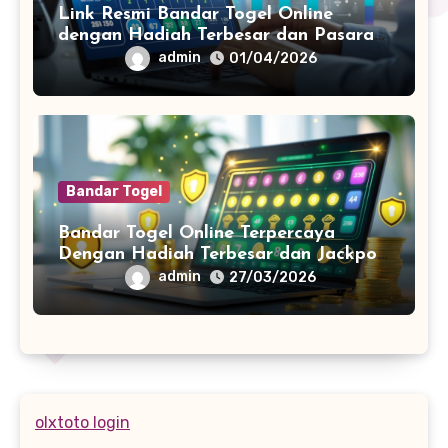
Link Resmi Bandar Togel Online
dengan Hadiah Terbesar dan Pasaran
Lengkap untuk Pengalaman Bermain
admin
01/04/2026
Terbaik
Bandar Togel
Bandar Togel Online Terpercaya
Dengan Hadiah Terbesar dan Jackpot
Fantastis untuk Pemain Cerdas
admin
27/03/2026
olxtoto login