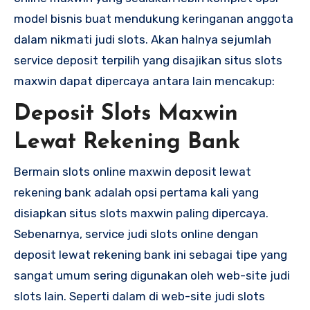
model bisnis buat mendukung keringanan anggota
dalam nikmati judi slots. Akan halnya sejumlah
service deposit terpilih yang disajikan situs slots
maxwin dapat dipercaya antara lain mencakup:
Deposit Slots Maxwin
Lewat Rekening Bank
Bermain slots online maxwin deposit lewat
rekening bank adalah opsi pertama kali yang
disiapkan situs slots maxwin paling dipercaya.
Sebenarnya, service judi slots online dengan
deposit lewat rekening bank ini sebagai tipe yang
sangat umum sering digunakan oleh web-site judi
slots lain. Seperti dalam di web-site judi slots