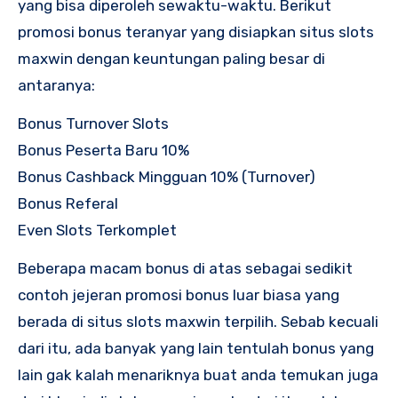
yang bisa diperoleh sewaktu-waktu. Berikut
promosi bonus teranyar yang disiapkan situs slots
maxwin dengan keuntungan paling besar di
antaranya:
Bonus Turnover Slots
Bonus Peserta Baru 10%
Bonus Cashback Mingguan 10% (Turnover)
Bonus Referal
Even Slots Terkomplet
Beberapa macam bonus di atas sebagai sedikit
contoh jejeran promosi bonus luar biasa yang
berada di situs slots maxwin terpilih. Sebab kecuali
dari itu, ada banyak yang lain tentulah bonus yang
lain gak kalah menariknya buat anda temukan juga