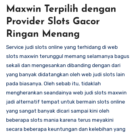
Maxwin Terpilih dengan
Provider Slots Gacor
Ringan Menang
Service judi slots online yang terhidang di web
slots maxwin terunggul memang selamanya bagus
sekali dan mengesankan dibanding dengan dari
yang banyak didatangkan oleh web judi slots lain
pada biasanya. Oleh sebab itu, tidaklah
mengherankan seandainya web judi slots maxwin
jadi alternatif tempat untuk bermain slots online
yang sangat banyak dicari sampai kini oleh
beberapa slots mania karena terus meyakini
secara beberapa keuntungan dan kelebihan yang