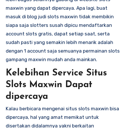
maxwin yang dapat dipercaya. Apa lagi, buat
masuk di blog judi slots maxwin tidak membikin
siapa saja slotters susah dipicu mendaftarkan
account slots gratis, dapat setiap saat, serta
sudah pasti yang semakin lebih menarik adalah
dengan 1 account saja semuanya permainan slots
gampang maxwin mudah anda mainkan.
Kelebihan Service Situs
Slots Maxwin Dapat
dipercaya
Kalau berbicara mengenai situs slots maxwin bisa
dipercaya, hal yang amat memikat untuk
disertakan didalamnya yakni berkaitan