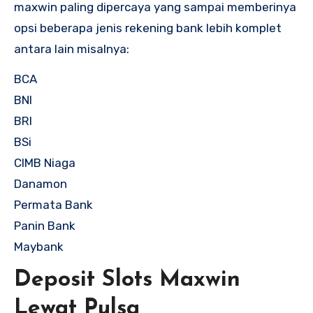
maxwin paling dipercaya yang sampai memberinya
opsi beberapa jenis rekening bank lebih komplet
antara lain misalnya:
BCA
BNI
BRI
BSi
CIMB Niaga
Danamon
Permata Bank
Panin Bank
Maybank
Deposit Slots Maxwin
Lewat Pulsa