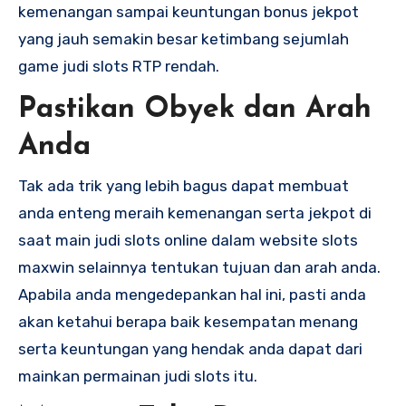
kemenangan sampai keuntungan bonus jekpot
yang jauh semakin besar ketimbang sejumlah
game judi slots RTP rendah.
Pastikan Obyek dan Arah
Anda
Tak ada trik yang lebih bagus dapat membuat
anda enteng meraih kemenangan serta jekpot di
saat main judi slots online dalam website slots
maxwin selainnya tentukan tujuan dan arah anda.
Apabila anda mengedepankan hal ini, pasti anda
akan ketahui berapa baik kesempatan menang
serta keuntungan yang hendak anda dapat dari
mainkan permainan judi slots itu.