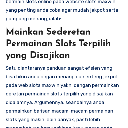
bermain slots online pada website slots maxwin
yang penting anda coba agar mudah jekpot serta
gampang menang, ialah:
Mainkan Sederetan
Permainan Slots Terpilih
yang Disajikan
Satu diantaranya panduan sangat efisien yang
bisa bikin anda ringan menang dan enteng jekpot
pada web slots maxwin yakni dengan permainkan
deretan permainan slots terpilih yang disajikan
didalamnya. Argumennya, seandainya anda
permainkan barisan macam-macam permainan
slots yang makin lebih banyak, pasti lebih
menambahkan kemungkinan kesuksesan anda