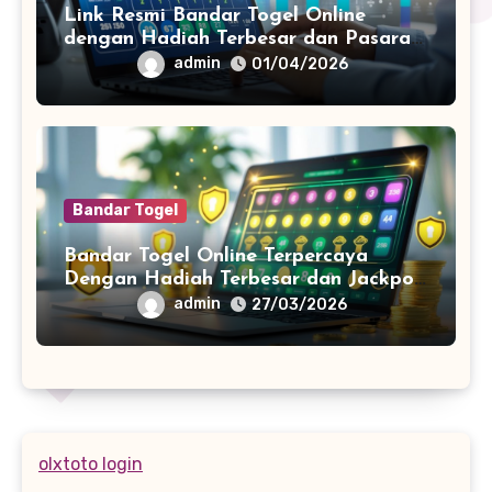
Link Resmi Bandar Togel Online
dengan Hadiah Terbesar dan Pasaran
Lengkap untuk Pengalaman Bermain
admin
01/04/2026
Terbaik
Bandar Togel
Bandar Togel Online Terpercaya
Dengan Hadiah Terbesar dan Jackpot
Fantastis untuk Pemain Cerdas
admin
27/03/2026
olxtoto login