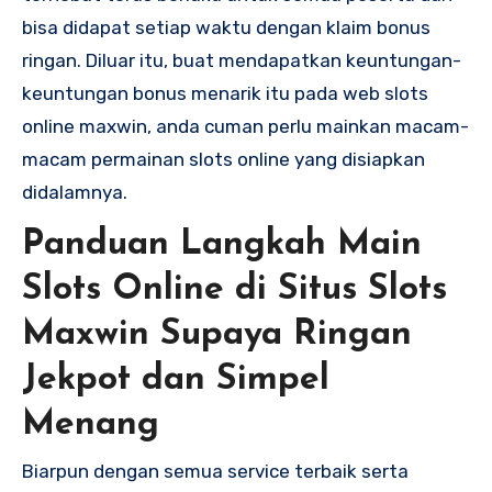
bisa didapat setiap waktu dengan klaim bonus
ringan. Diluar itu, buat mendapatkan keuntungan-
keuntungan bonus menarik itu pada web slots
online maxwin, anda cuman perlu mainkan macam-
macam permainan slots online yang disiapkan
didalamnya.
Panduan Langkah Main
Slots Online di Situs Slots
Maxwin Supaya Ringan
Jekpot dan Simpel
Menang
Biarpun dengan semua service terbaik serta