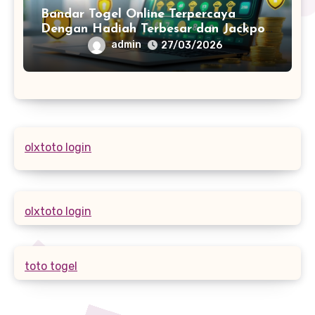
Bandar Togel Online Terpercaya
Dengan Hadiah Terbesar dan Jackpot
Fantastis untuk Pemain Cerdas
admin
27/03/2026
olxtoto login
olxtoto login
toto togel