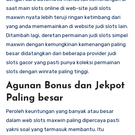
saat main slots online di web-site judi slots
maxwin nyata lebih teruji ringan ketimbang dari
yang anda mememainkan di website judi slots lain.
Ditambah lagi, deretan permainan judi slots simpel
maxwin dengan kemungkinan kemenangan paling
besar didatangkan dari beberapa provider judi
slots gacor yang pasti punya koleksi permainan
slots dengan winrate paling tinggi.
Agunan Bonus dan Jekpot
Paling besar
Peroleh keuntungan yang banyak atau besar
dalam web slots maxwin paling dipercaya pasti
yakni soal yang termasuk membantu. Itu