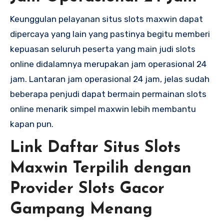
Keunggulan pelayanan situs slots maxwin dapat
dipercaya yang lain yang pastinya begitu memberi
kepuasan seluruh peserta yang main judi slots
online didalamnya merupakan jam operasional 24
jam. Lantaran jam operasional 24 jam, jelas sudah
beberapa penjudi dapat bermain permainan slots
online menarik simpel maxwin lebih membantu
kapan pun.
Link Daftar Situs Slots
Maxwin Terpilih dengan
Provider Slots Gacor
Gampang Menang