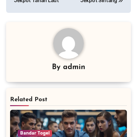
Jekpot Tanah Laut
Jekpot Sintang
By
admin
Related Post
Bandar Togel