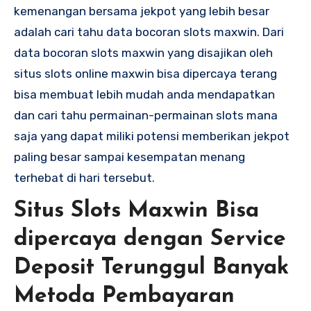
kemenangan bersama jekpot yang lebih besar
adalah cari tahu data bocoran slots maxwin. Dari
data bocoran slots maxwin yang disajikan oleh
situs slots online maxwin bisa dipercaya terang
bisa membuat lebih mudah anda mendapatkan
dan cari tahu permainan-permainan slots mana
saja yang dapat miliki potensi memberikan jekpot
paling besar sampai kesempatan menang
terhebat di hari tersebut.
Situs Slots Maxwin Bisa
dipercaya dengan Service
Deposit Terunggul Banyak
Metoda Pembayaran