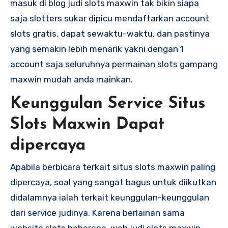
masuk di blog judi slots maxwin tak bikin siapa
saja slotters sukar dipicu mendaftarkan account
slots gratis, dapat sewaktu-waktu, dan pastinya
yang semakin lebih menarik yakni dengan 1
account saja seluruhnya permainan slots gampang
maxwin mudah anda mainkan.
Keunggulan Service Situs
Slots Maxwin Dapat
dipercaya
Apabila berbicara terkait situs slots maxwin paling
dipercaya, soal yang sangat bagus untuk diikutkan
didalamnya ialah terkait keunggulan-keunggulan
dari service judinya. Karena berlainan sama