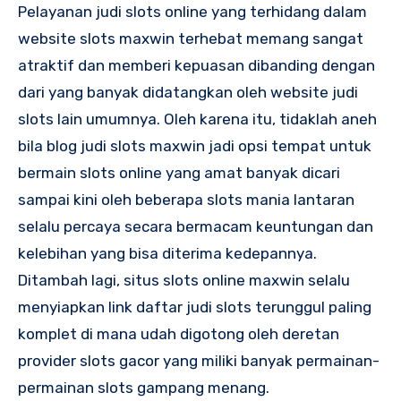
Pelayanan judi slots online yang terhidang dalam
website slots maxwin terhebat memang sangat
atraktif dan memberi kepuasan dibanding dengan
dari yang banyak didatangkan oleh website judi
slots lain umumnya. Oleh karena itu, tidaklah aneh
bila blog judi slots maxwin jadi opsi tempat untuk
bermain slots online yang amat banyak dicari
sampai kini oleh beberapa slots mania lantaran
selalu percaya secara bermacam keuntungan dan
kelebihan yang bisa diterima kedepannya.
Ditambah lagi, situs slots online maxwin selalu
menyiapkan link daftar judi slots terunggul paling
komplet di mana udah digotong oleh deretan
provider slots gacor yang miliki banyak permainan-
permainan slots gampang menang.