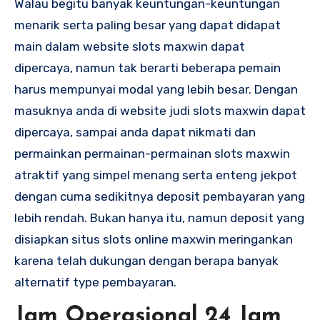
Walau begitu banyak keuntungan-keuntungan
menarik serta paling besar yang dapat didapat
main dalam website slots maxwin dapat
dipercaya, namun tak berarti beberapa pemain
harus mempunyai modal yang lebih besar. Dengan
masuknya anda di website judi slots maxwin dapat
dipercaya, sampai anda dapat nikmati dan
permainkan permainan-permainan slots maxwin
atraktif yang simpel menang serta enteng jekpot
dengan cuma sedikitnya deposit pembayaran yang
lebih rendah. Bukan hanya itu, namun deposit yang
disiapkan situs slots online maxwin meringankan
karena telah dukungan dengan berapa banyak
alternatif type pembayaran.
Jam Operasional 24 Jam