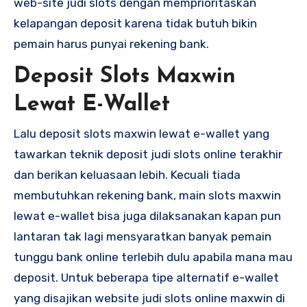
web-site judi slots dengan memprioritaskan
kelapangan deposit karena tidak butuh bikin
pemain harus punyai rekening bank.
Deposit Slots Maxwin
Lewat E-Wallet
Lalu deposit slots maxwin lewat e-wallet yang
tawarkan teknik deposit judi slots online terakhir
dan berikan keluasaan lebih. Kecuali tiada
membutuhkan rekening bank, main slots maxwin
lewat e-wallet bisa juga dilaksanakan kapan pun
lantaran tak lagi mensyaratkan banyak pemain
tunggu bank online terlebih dulu apabila mana mau
deposit. Untuk beberapa tipe alternatif e-wallet
yang disajikan website judi slots online maxwin di