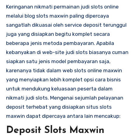
Keringanan nikmati permainan judi slots online
melalui blog slots maxwin paling dipercaya
sangatlah dikuasai oleh service deposit terunggul
juga yang disiapkan begitu komplet secara
beberapa jenis metoda pembayaran. Apabila
kebanyakan di web-site judi slots biasanya cuman
siapkan satu jenis model pembayaran saja,
karenanya tidak dalam web slots online maxwin
yang menyiapkan lebih komplet opsi cara bisnis
untuk mendukung keluasaan peserta dalam
nikmati judi slots. Mengenai sejumlah pelayanan
deposit terhebat yang disiapkan situs slots
maxwin dapat dipercaya antara lain mencakup:
Deposit Slots Maxwin