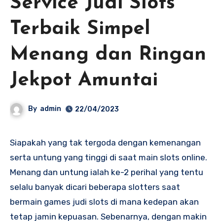
Service Judi Slots
Terbaik Simpel
Menang dan Ringan
Jekpot Amuntai
By
admin
22/04/2023
Siapakah yang tak tergoda dengan kemenangan
serta untung yang tinggi di saat main slots online.
Menang dan untung ialah ke-2 perihal yang tentu
selalu banyak dicari beberapa slotters saat
bermain games judi slots di mana kedepan akan
tetap jamin kepuasan. Sebenarnya, dengan makin