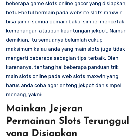
beberapa game slots online gacor yang disiapkan,
betul-betul bermain pada website slots maxwin
bisa jamin semua pemain bakal simpel mencetak
kemenangan ataupun keuntungan jekpot. Namun
demikian, itu semuanya belumlah cukup
maksimum kalau anda yang main slots juga tidak
mengerti beberapa sebagian tips terbaik. Oleh
karenanya, tentang hal beberapa panduan trik
main slots online pada web slots maxwin yang
harus anda coba agar enteng jekpot dan simpel
menang, yakni:
Mainkan Jejeran
Permainan Slots Terunggul
yang Disiapkan