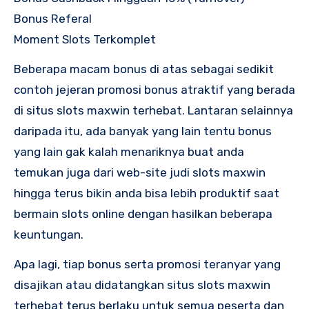
Bonus Referal
Moment Slots Terkomplet
Beberapa macam bonus di atas sebagai sedikit
contoh jejeran promosi bonus atraktif yang berada
di situs slots maxwin terhebat. Lantaran selainnya
daripada itu, ada banyak yang lain tentu bonus
yang lain gak kalah menariknya buat anda
temukan juga dari web-site judi slots maxwin
hingga terus bikin anda bisa lebih produktif saat
bermain slots online dengan hasilkan beberapa
keuntungan.
Apa lagi, tiap bonus serta promosi teranyar yang
disajikan atau didatangkan situs slots maxwin
terhebat terus berlaku untuk semua peserta dan