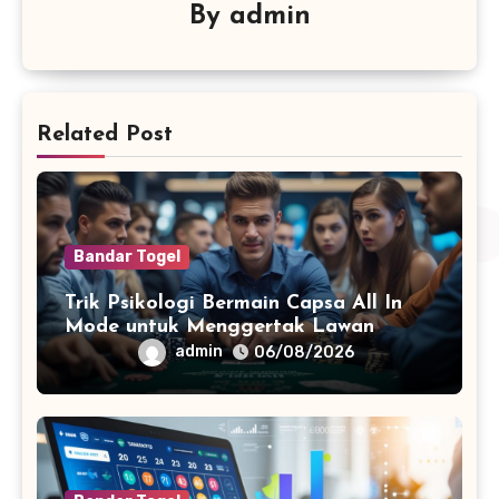
By
admin
Related Post
Bandar Togel
Trik Psikologi Bermain Capsa All In
Mode untuk Menggertak Lawan
dengan Efektif
admin
06/08/2026