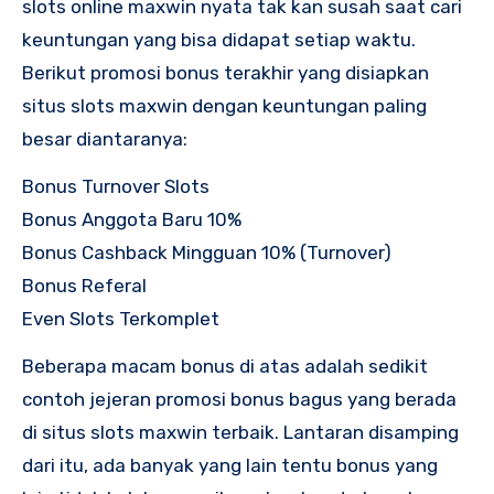
slots online maxwin nyata tak kan susah saat cari
keuntungan yang bisa didapat setiap waktu.
Berikut promosi bonus terakhir yang disiapkan
situs slots maxwin dengan keuntungan paling
besar diantaranya:
Bonus Turnover Slots
Bonus Anggota Baru 10%
Bonus Cashback Mingguan 10% (Turnover)
Bonus Referal
Even Slots Terkomplet
Beberapa macam bonus di atas adalah sedikit
contoh jejeran promosi bonus bagus yang berada
di situs slots maxwin terbaik. Lantaran disamping
dari itu, ada banyak yang lain tentu bonus yang