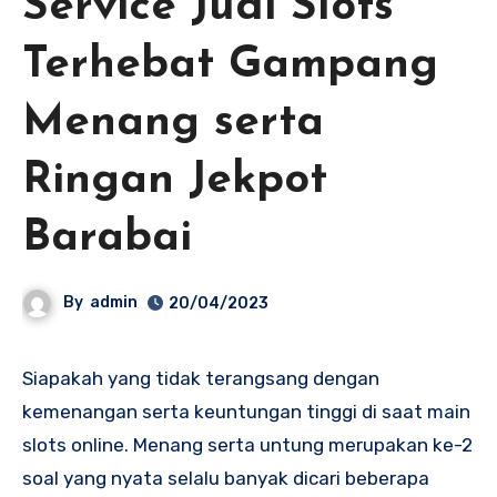
Service Judi Slots
Terhebat Gampang
Menang serta
Ringan Jekpot
Barabai
By
admin
20/04/2023
Siapakah yang tidak terangsang dengan
kemenangan serta keuntungan tinggi di saat main
slots online. Menang serta untung merupakan ke-2
soal yang nyata selalu banyak dicari beberapa