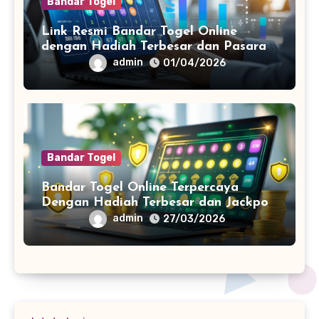
Bandar Togel
Link Resmi Bandar Togel Online
dengan Hadiah Terbesar dan Pasaran
Lengkap untuk Pengalaman Bermain
admin
01/04/2026
Terbaik
Bandar Togel
Bandar Togel Online Terpercaya
Dengan Hadiah Terbesar dan Jackpot
Fantastis untuk Pemain Cerdas
admin
27/03/2026