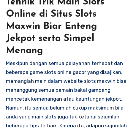
Tehnik Trik Main Slots
Online di Situs Slots
Maxwin Biar Enteng
Jekpot serta Simpel
Menang
Meskipun dengan semua pelayanan terhebat dan
beberapa game slots online gacor yang disajikan,
memanglah main dalam website slots maxwin bisa
menanggung semua pemain bakal gampang
mencetak kemenangan atau keuntungan jekpot.
Namun, itu semua belumlah cukup maksimum bila
anda yang main slots juga tak ketahui sejumlah
beberapa tips terbaik. Karena itu, adapun sejumlah