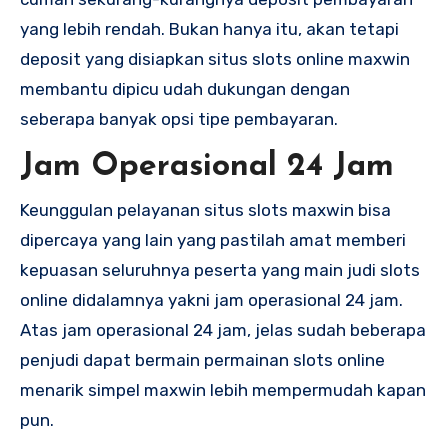
yang lebih rendah. Bukan hanya itu, akan tetapi
deposit yang disiapkan situs slots online maxwin
membantu dipicu udah dukungan dengan
seberapa banyak opsi tipe pembayaran.
Jam Operasional 24 Jam
Keunggulan pelayanan situs slots maxwin bisa
dipercaya yang lain yang pastilah amat memberi
kepuasan seluruhnya peserta yang main judi slots
online didalamnya yakni jam operasional 24 jam.
Atas jam operasional 24 jam, jelas sudah beberapa
penjudi dapat bermain permainan slots online
menarik simpel maxwin lebih mempermudah kapan
pun.