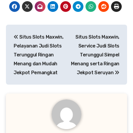
Post
Situs Slots Maxwin,
Situs Slots Maxwin,
navigation
Pelayanan Judi Slots
Service Judi Slots
Terunggul Ringan
Terunggul Simpel
Menang dan Mudah
Menang serta Ringan
Jekpot Pemangkat
Jekpot Seruyan