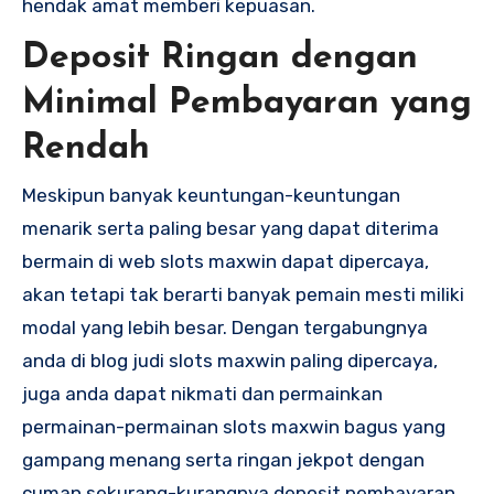
hendak amat memberi kepuasan.
Deposit Ringan dengan
Minimal Pembayaran yang
Rendah
Meskipun banyak keuntungan-keuntungan
menarik serta paling besar yang dapat diterima
bermain di web slots maxwin dapat dipercaya,
akan tetapi tak berarti banyak pemain mesti miliki
modal yang lebih besar. Dengan tergabungnya
anda di blog judi slots maxwin paling dipercaya,
juga anda dapat nikmati dan permainkan
permainan-permainan slots maxwin bagus yang
gampang menang serta ringan jekpot dengan
cuman sekurang-kurangnya deposit pembayaran