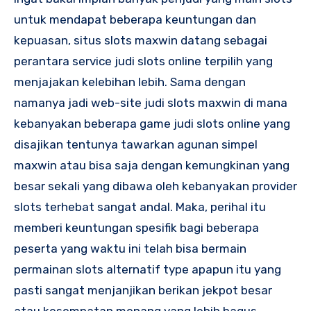
untuk mendapat beberapa keuntungan dan
kepuasan, situs slots maxwin datang sebagai
perantara service judi slots online terpilih yang
menjajakan kelebihan lebih. Sama dengan
namanya jadi web-site judi slots maxwin di mana
kebanyakan beberapa game judi slots online yang
disajikan tentunya tawarkan agunan simpel
maxwin atau bisa saja dengan kemungkinan yang
besar sekali yang dibawa oleh kebanyakan provider
slots terhebat sangat andal. Maka, perihal itu
memberi keuntungan spesifik bagi beberapa
peserta yang waktu ini telah bisa bermain
permainan slots alternatif type apapun itu yang
pasti sangat menjanjikan berikan jekpot besar
atau kesempatan menang yang lebih bagus.