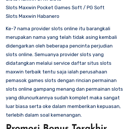
Slots Maxwin Pocket Games Soft / PG Soft
Slots Maxwin Habanero
Ke-7 nama provider slots online itu barangkali
merupakan nama yang telah tidak asing kembali
didengarkan oleh beberapa pencinta perjudian
slots online. Semuanya provider slots yang
didatangkan melalui service daftar situs slots
maxwin terbaik tentu saja ialah perusahaan
pemasok games slots dengan rincian permainan
slots online gampang menang dan permainan slots
yang diluncurkannya sudah komplet maka sangat
luar biasa serta oke dalam memberikan kepuasan,
terlebih dalam soal kemenangan.
Promosi Bonus Terakhir