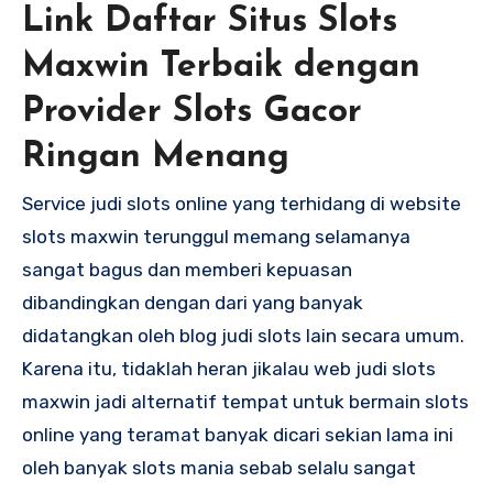
Link Daftar Situs Slots
Maxwin Terbaik dengan
Provider Slots Gacor
Ringan Menang
Service judi slots online yang terhidang di website
slots maxwin terunggul memang selamanya
sangat bagus dan memberi kepuasan
dibandingkan dengan dari yang banyak
didatangkan oleh blog judi slots lain secara umum.
Karena itu, tidaklah heran jikalau web judi slots
maxwin jadi alternatif tempat untuk bermain slots
online yang teramat banyak dicari sekian lama ini
oleh banyak slots mania sebab selalu sangat