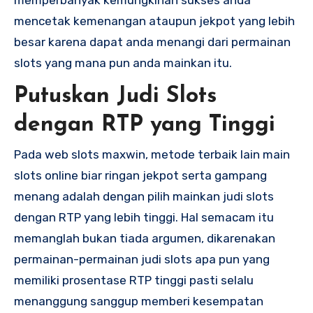
mencetak kemenangan ataupun jekpot yang lebih
besar karena dapat anda menangi dari permainan
slots yang mana pun anda mainkan itu.
Putuskan Judi Slots
dengan RTP yang Tinggi
Pada web slots maxwin, metode terbaik lain main
slots online biar ringan jekpot serta gampang
menang adalah dengan pilih mainkan judi slots
dengan RTP yang lebih tinggi. Hal semacam itu
memanglah bukan tiada argumen, dikarenakan
permainan-permainan judi slots apa pun yang
memiliki prosentase RTP tinggi pasti selalu
menanggung sanggup memberi kesempatan