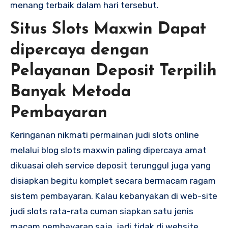
menang terbaik dalam hari tersebut.
Situs Slots Maxwin Dapat
dipercaya dengan
Pelayanan Deposit Terpilih
Banyak Metoda
Pembayaran
Keringanan nikmati permainan judi slots online
melalui blog slots maxwin paling dipercaya amat
dikuasai oleh service deposit terunggul juga yang
disiapkan begitu komplet secara bermacam ragam
sistem pembayaran. Kalau kebanyakan di web-site
judi slots rata-rata cuman siapkan satu jenis
macam pembayaran saja, jadi tidak di website