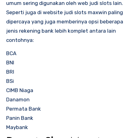
umum sering digunakan oleh web judi slots lain.
Seperti juga di website judi slots maxwin paling
dipercaya yang juga memberinya opsi beberapa
jenis rekening bank lebih komplet antara lain
contohnya:
BCA
BNI
BRI
BSi
CIMB Niaga
Danamon
Permata Bank
Panin Bank
Maybank