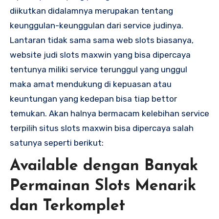
diikutkan didalamnya merupakan tentang
keunggulan-keunggulan dari service judinya.
Lantaran tidak sama sama web slots biasanya,
website judi slots maxwin yang bisa dipercaya
tentunya miliki service terunggul yang unggul
maka amat mendukung di kepuasan atau
keuntungan yang kedepan bisa tiap bettor
temukan. Akan halnya bermacam kelebihan service
terpilih situs slots maxwin bisa dipercaya salah
satunya seperti berikut:
Available dengan Banyak
Permainan Slots Menarik
dan Terkomplet