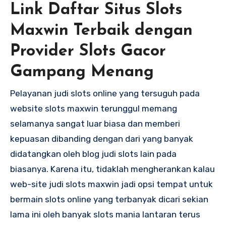
Link Daftar Situs Slots
Maxwin Terbaik dengan
Provider Slots Gacor
Gampang Menang
Pelayanan judi slots online yang tersuguh pada
website slots maxwin terunggul memang
selamanya sangat luar biasa dan memberi
kepuasan dibanding dengan dari yang banyak
didatangkan oleh blog judi slots lain pada
biasanya. Karena itu, tidaklah mengherankan kalau
web-site judi slots maxwin jadi opsi tempat untuk
bermain slots online yang terbanyak dicari sekian
lama ini oleh banyak slots mania lantaran terus