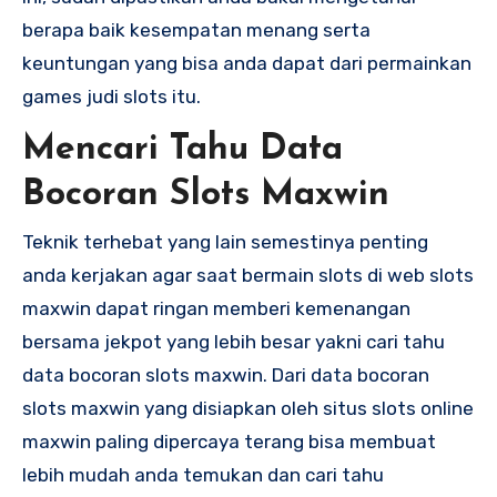
berapa baik kesempatan menang serta
keuntungan yang bisa anda dapat dari permainkan
games judi slots itu.
Mencari Tahu Data
Bocoran Slots Maxwin
Teknik terhebat yang lain semestinya penting
anda kerjakan agar saat bermain slots di web slots
maxwin dapat ringan memberi kemenangan
bersama jekpot yang lebih besar yakni cari tahu
data bocoran slots maxwin. Dari data bocoran
slots maxwin yang disiapkan oleh situs slots online
maxwin paling dipercaya terang bisa membuat
lebih mudah anda temukan dan cari tahu