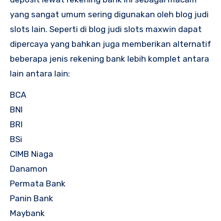
yang sangat umum sering digunakan oleh blog judi
slots lain. Seperti di blog judi slots maxwin dapat
dipercaya yang bahkan juga memberikan alternatif
beberapa jenis rekening bank lebih komplet antara
lain antara lain:
BCA
BNI
BRI
BSi
CIMB Niaga
Danamon
Permata Bank
Panin Bank
Maybank