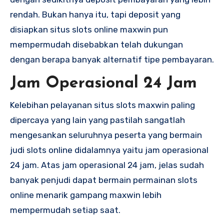
rendah. Bukan hanya itu, tapi deposit yang
disiapkan situs slots online maxwin pun
mempermudah disebabkan telah dukungan
dengan berapa banyak alternatif tipe pembayaran.
Jam Operasional 24 Jam
Kelebihan pelayanan situs slots maxwin paling
dipercaya yang lain yang pastilah sangatlah
mengesankan seluruhnya peserta yang bermain
judi slots online didalamnya yaitu jam operasional
24 jam. Atas jam operasional 24 jam, jelas sudah
banyak penjudi dapat bermain permainan slots
online menarik gampang maxwin lebih
mempermudah setiap saat.