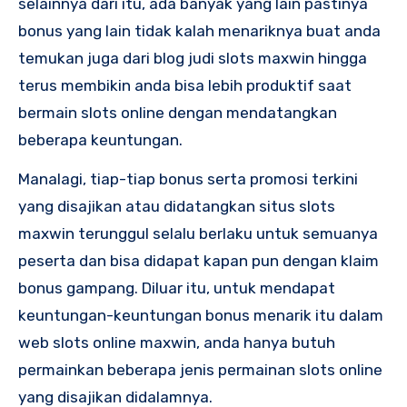
selainnya dari itu, ada banyak yang lain pastinya
bonus yang lain tidak kalah menariknya buat anda
temukan juga dari blog judi slots maxwin hingga
terus membikin anda bisa lebih produktif saat
bermain slots online dengan mendatangkan
beberapa keuntungan.
Manalagi, tiap-tiap bonus serta promosi terkini
yang disajikan atau didatangkan situs slots
maxwin terunggul selalu berlaku untuk semuanya
peserta dan bisa didapat kapan pun dengan klaim
bonus gampang. Diluar itu, untuk mendapat
keuntungan-keuntungan bonus menarik itu dalam
web slots online maxwin, anda hanya butuh
permainkan beberapa jenis permainan slots online
yang disajikan didalamnya.