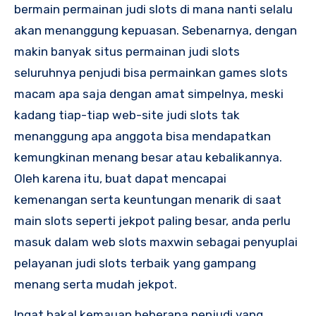
bermain permainan judi slots di mana nanti selalu
akan menanggung kepuasan. Sebenarnya, dengan
makin banyak situs permainan judi slots
seluruhnya penjudi bisa permainkan games slots
macam apa saja dengan amat simpelnya, meski
kadang tiap-tiap web-site judi slots tak
menanggung apa anggota bisa mendapatkan
kemungkinan menang besar atau kebalikannya.
Oleh karena itu, buat dapat mencapai
kemenangan serta keuntungan menarik di saat
main slots seperti jekpot paling besar, anda perlu
masuk dalam web slots maxwin sebagai penyuplai
pelayanan judi slots terbaik yang gampang
menang serta mudah jekpot.
Ingat bakal kemauan beberapa penjudi yang