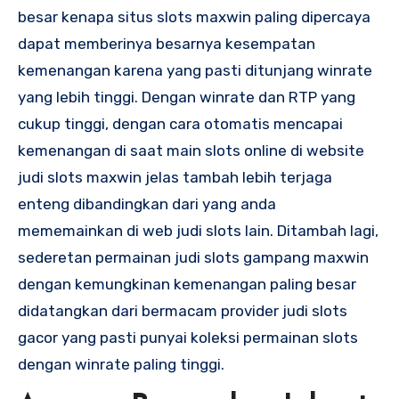
besar kenapa situs slots maxwin paling dipercaya
dapat memberinya besarnya kesempatan
kemenangan karena yang pasti ditunjang winrate
yang lebih tinggi. Dengan winrate dan RTP yang
cukup tinggi, dengan cara otomatis mencapai
kemenangan di saat main slots online di website
judi slots maxwin jelas tambah lebih terjaga
enteng dibandingkan dari yang anda
mememainkan di web judi slots lain. Ditambah lagi,
sederetan permainan judi slots gampang maxwin
dengan kemungkinan kemenangan paling besar
didatangkan dari bermacam provider judi slots
gacor yang pasti punyai koleksi permainan slots
dengan winrate paling tinggi.