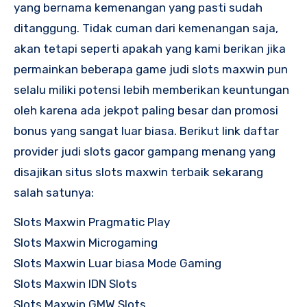
yang bernama kemenangan yang pasti sudah
ditanggung. Tidak cuman dari kemenangan saja,
akan tetapi seperti apakah yang kami berikan jika
permainkan beberapa game judi slots maxwin pun
selalu miliki potensi lebih memberikan keuntungan
oleh karena ada jekpot paling besar dan promosi
bonus yang sangat luar biasa. Berikut link daftar
provider judi slots gacor gampang menang yang
disajikan situs slots maxwin terbaik sekarang
salah satunya:
Slots Maxwin Pragmatic Play
Slots Maxwin Microgaming
Slots Maxwin Luar biasa Mode Gaming
Slots Maxwin IDN Slots
Slots Maxwin GMW Slots