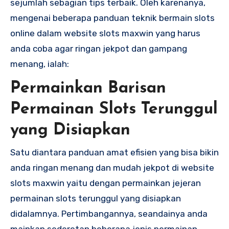
sejumlah sebagian tips terbaik. Oleh karenanya,
mengenai beberapa panduan teknik bermain slots
online dalam website slots maxwin yang harus
anda coba agar ringan jekpot dan gampang
menang, ialah:
Permainkan Barisan
Permainan Slots Terunggul
yang Disiapkan
Satu diantara panduan amat efisien yang bisa bikin
anda ringan menang dan mudah jekpot di website
slots maxwin yaitu dengan permainkan jejeran
permainan slots terunggul yang disiapkan
didalamnya. Pertimbangannya, seandainya anda
mainkan sederetan beberapa jenis permainan