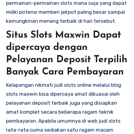
permainan-permainan slots mana saja yang dapat
miliki potensi memberi jekpot paling besar sampai
kemungkinan menang terbaik di hari tersebut.
Situs Slots Maxwin Dapat
dipercaya dengan
Pelayanan Deposit Terpilih
Banyak Cara Pembayaran
Kelapangan nikmati judi slots online melalui blog
slots maxwin bisa dipercaya amat dikuasai oleh
pelayanan deposit terbaik juga yang disiapkan
amat komplet secara beberapa ragam teknik
pembayaran. Apabila umumnya di web judi slots
rata-rata cuma sediakan satu ragam macam