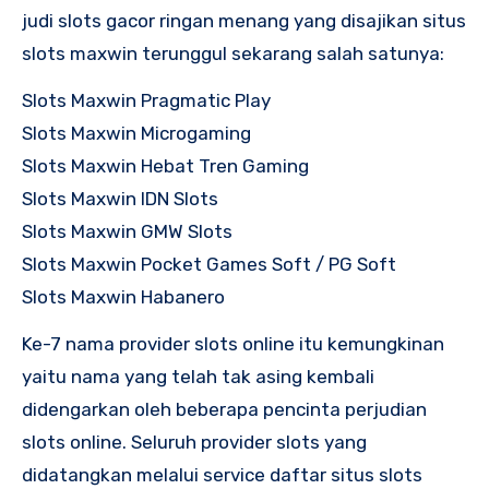
judi slots gacor ringan menang yang disajikan situs
slots maxwin terunggul sekarang salah satunya:
Slots Maxwin Pragmatic Play
Slots Maxwin Microgaming
Slots Maxwin Hebat Tren Gaming
Slots Maxwin IDN Slots
Slots Maxwin GMW Slots
Slots Maxwin Pocket Games Soft / PG Soft
Slots Maxwin Habanero
Ke-7 nama provider slots online itu kemungkinan
yaitu nama yang telah tak asing kembali
didengarkan oleh beberapa pencinta perjudian
slots online. Seluruh provider slots yang
didatangkan melalui service daftar situs slots