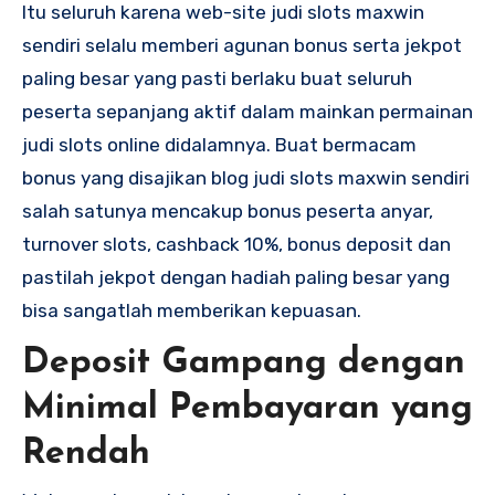
Itu seluruh karena web-site judi slots maxwin
sendiri selalu memberi agunan bonus serta jekpot
paling besar yang pasti berlaku buat seluruh
peserta sepanjang aktif dalam mainkan permainan
judi slots online didalamnya. Buat bermacam
bonus yang disajikan blog judi slots maxwin sendiri
salah satunya mencakup bonus peserta anyar,
turnover slots, cashback 10%, bonus deposit dan
pastilah jekpot dengan hadiah paling besar yang
bisa sangatlah memberikan kepuasan.
Deposit Gampang dengan
Minimal Pembayaran yang
Rendah