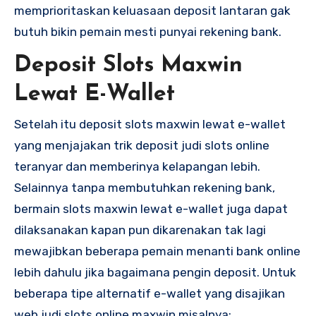
memprioritaskan keluasaan deposit lantaran gak
butuh bikin pemain mesti punyai rekening bank.
Deposit Slots Maxwin
Lewat E-Wallet
Setelah itu deposit slots maxwin lewat e-wallet
yang menjajakan trik deposit judi slots online
teranyar dan memberinya kelapangan lebih.
Selainnya tanpa membutuhkan rekening bank,
bermain slots maxwin lewat e-wallet juga dapat
dilaksanakan kapan pun dikarenakan tak lagi
mewajibkan beberapa pemain menanti bank online
lebih dahulu jika bagaimana pengin deposit. Untuk
beberapa tipe alternatif e-wallet yang disajikan
web judi slots online maxwin misalnya: