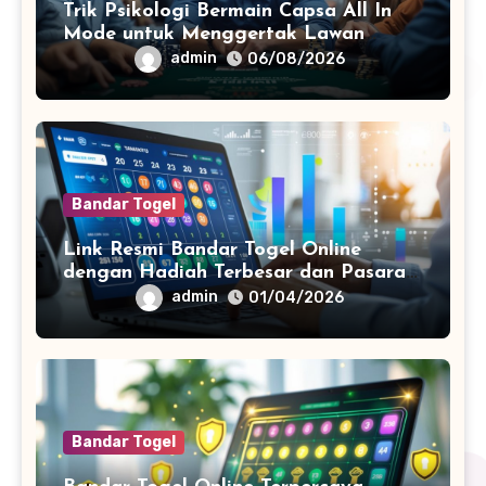
Trik Psikologi Bermain Capsa All In
Mode untuk Menggertak Lawan
dengan Efektif
admin
06/08/2026
Bandar Togel
Link Resmi Bandar Togel Online
dengan Hadiah Terbesar dan Pasaran
Lengkap untuk Pengalaman Bermain
admin
01/04/2026
Terbaik
Bandar Togel