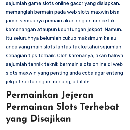
sejumlah game slots online gacor yang disiapkan,
memanglah bermain pada web slots maxwin bisa
jamin semuanya pemain akan ringan mencetak
kemenangan ataupun keuntungan jekpot. Namun,
itu seluruhnya belumlah cukup maksimum kalau
anda yang main slots lantas tak ketahui sejumlah
sebagian tips terbaik. Oleh karenanya, akan halnya
sejumlah tehnik teknik bermain slots online di web
slots maxwin yang penting anda coba agar enteng
jekpot serta ringan menang, adalah:
Permainkan Jejeran
Permainan Slots Terhebat
yang Disajikan