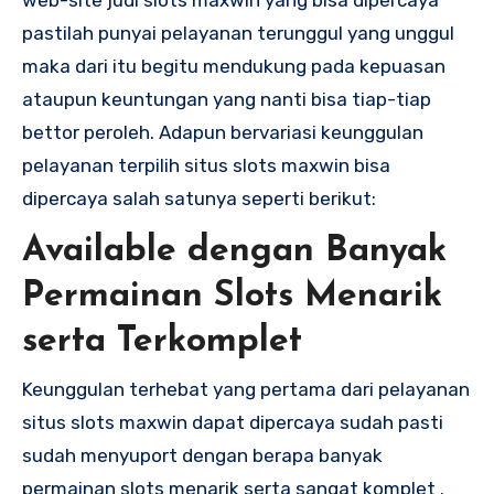
web-site judi slots maxwin yang bisa dipercaya
pastilah punyai pelayanan terunggul yang unggul
maka dari itu begitu mendukung pada kepuasan
ataupun keuntungan yang nanti bisa tiap-tiap
bettor peroleh. Adapun bervariasi keunggulan
pelayanan terpilih situs slots maxwin bisa
dipercaya salah satunya seperti berikut:
Available dengan Banyak
Permainan Slots Menarik
serta Terkomplet
Keunggulan terhebat yang pertama dari pelayanan
situs slots maxwin dapat dipercaya sudah pasti
sudah menyuport dengan berapa banyak
permainan slots menarik serta sangat komplet .