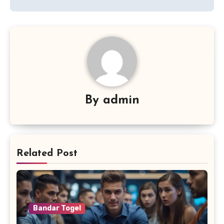
By
admin
Related Post
Bandar Togel