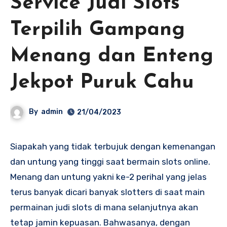
Service Judi Slots
Terpilih Gampang
Menang dan Enteng
Jekpot Puruk Cahu
By
admin
21/04/2023
Siapakah yang tidak terbujuk dengan kemenangan
dan untung yang tinggi saat bermain slots online.
Menang dan untung yakni ke-2 perihal yang jelas
terus banyak dicari banyak slotters di saat main
permainan judi slots di mana selanjutnya akan
tetap jamin kepuasan. Bahwasanya, dengan