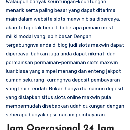
Walaupun banyak keuntungan-keuntungan
menarik serta paling besar yang dapat diterima
main dalam website slots maxwin bisa dipercaya,
akan tetapi tak berarti beberapa pemain mesti
miliki modal yang lebih besar. Dengan
tergabungnya anda di blog judi slots maxwin dapat
dipercaya, bahkan juga anda dapat nikmati dan
permainkan permainan-permainan slots maxwin
luar biasa yang simpel menang dan enteng jekpot
cuman sekurang-kurangnya deposit pembayaran
yang lebih rendah. Bukan hanya itu, namun deposit
yang disiapkan situs slots online maxwin pula
mempermudah disebabkan udah dukungan dengan
seberapa banyak opsi macam pembayaran.
Jam Operasional 24 Jam