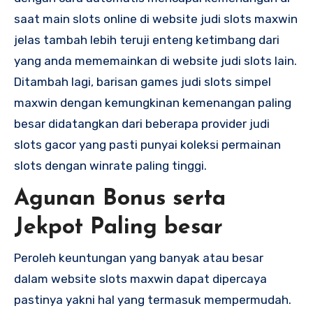
saat main slots online di website judi slots maxwin
jelas tambah lebih teruji enteng ketimbang dari
yang anda mememainkan di website judi slots lain.
Ditambah lagi, barisan games judi slots simpel
maxwin dengan kemungkinan kemenangan paling
besar didatangkan dari beberapa provider judi
slots gacor yang pasti punyai koleksi permainan
slots dengan winrate paling tinggi.
Agunan Bonus serta
Jekpot Paling besar
Peroleh keuntungan yang banyak atau besar
dalam website slots maxwin dapat dipercaya
pastinya yakni hal yang termasuk mempermudah.