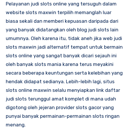
Pelayanan judi slots online yang tersuguh dalam
website slots maxwin terpilih memanglah luar
biasa sekali dan memberi kepuasan daripada dari
yang banyak didatangkan oleh blog judi slots lain
umumnya. Oleh karena itu, tidak aneh jika web judi
slots maxwin jadi alternatif tempat untuk bermain
slots online yang sangat banyak dicari sejauh ini
oleh banyak slots mania karena terus meyakini
secara beberapa keuntungan serta kelebihan yang
hendak didapat sedianya. Lebih-lebih lagi, situs
slots online maxwin selalu menyiapkan link daftar
judi slots terunggul amat komplet di mana udah
digotong oleh jejeran provider slots gacor yang
punyai banyak permainan-permainan slots ringan
menang.