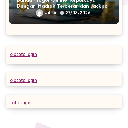
Bandar Togel Online Terpercaya
Dengan Hadiah Terbesar dan Jackpot
Fantastis untuk Pemain Cerdas
admin
27/03/2026
olxtoto login
olxtoto login
toto togel