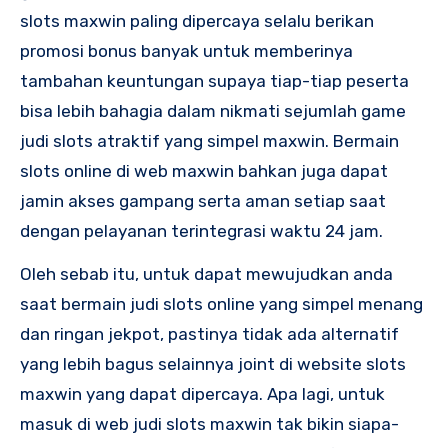
slots maxwin paling dipercaya selalu berikan
promosi bonus banyak untuk memberinya
tambahan keuntungan supaya tiap-tiap peserta
bisa lebih bahagia dalam nikmati sejumlah game
judi slots atraktif yang simpel maxwin. Bermain
slots online di web maxwin bahkan juga dapat
jamin akses gampang serta aman setiap saat
dengan pelayanan terintegrasi waktu 24 jam.
Oleh sebab itu, untuk dapat mewujudkan anda
saat bermain judi slots online yang simpel menang
dan ringan jekpot, pastinya tidak ada alternatif
yang lebih bagus selainnya joint di website slots
maxwin yang dapat dipercaya. Apa lagi, untuk
masuk di web judi slots maxwin tak bikin siapa-