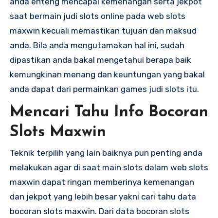
anda enteng mencapai kemenangan serta jekpot
saat bermain judi slots online pada web slots
maxwin kecuali memastikan tujuan dan maksud
anda. Bila anda mengutamakan hal ini, sudah
dipastikan anda bakal mengetahui berapa baik
kemungkinan menang dan keuntungan yang bakal
anda dapat dari permainkan games judi slots itu.
Mencari Tahu Info Bocoran
Slots Maxwin
Teknik terpilih yang lain baiknya pun penting anda
melakukan agar di saat main slots dalam web slots
maxwin dapat ringan memberinya kemenangan
dan jekpot yang lebih besar yakni cari tahu data
bocoran slots maxwin. Dari data bocoran slots