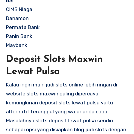
BSi
CIMB Niaga
Danamon
Permata Bank
Panin Bank
Maybank
Deposit Slots Maxwin
Lewat Pulsa
Kalau ingin main judi slots online lebih ringan di
website slots maxwin paling dipercaya,
kemungkinan deposit slots lewat pulsa yaitu
alternatif terunggul yang wajar anda coba.
Masalahnya slots deposit lewat pulsa sendiri
sebagai opsi yang disiapkan blog judi slots dengan