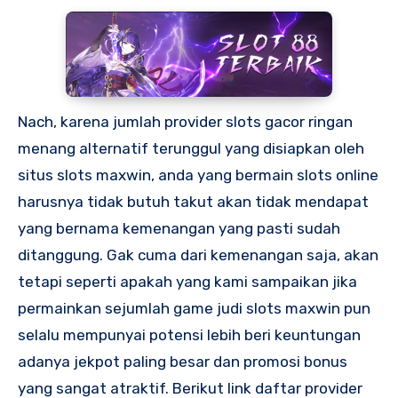
Nach, karena jumlah provider slots gacor ringan
menang alternatif terunggul yang disiapkan oleh
situs slots maxwin, anda yang bermain slots online
harusnya tidak butuh takut akan tidak mendapat
yang bernama kemenangan yang pasti sudah
ditanggung. Gak cuma dari kemenangan saja, akan
tetapi seperti apakah yang kami sampaikan jika
permainkan sejumlah game judi slots maxwin pun
selalu mempunyai potensi lebih beri keuntungan
adanya jekpot paling besar dan promosi bonus
yang sangat atraktif. Berikut link daftar provider