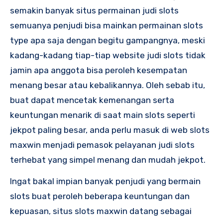
semakin banyak situs permainan judi slots
semuanya penjudi bisa mainkan permainan slots
type apa saja dengan begitu gampangnya, meski
kadang-kadang tiap-tiap website judi slots tidak
jamin apa anggota bisa peroleh kesempatan
menang besar atau kebalikannya. Oleh sebab itu,
buat dapat mencetak kemenangan serta
keuntungan menarik di saat main slots seperti
jekpot paling besar, anda perlu masuk di web slots
maxwin menjadi pemasok pelayanan judi slots
terhebat yang simpel menang dan mudah jekpot.
Ingat bakal impian banyak penjudi yang bermain
slots buat peroleh beberapa keuntungan dan
kepuasan, situs slots maxwin datang sebagai