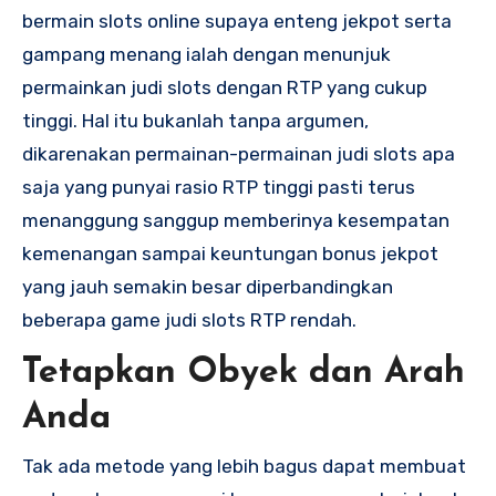
bermain slots online supaya enteng jekpot serta
gampang menang ialah dengan menunjuk
permainkan judi slots dengan RTP yang cukup
tinggi. Hal itu bukanlah tanpa argumen,
dikarenakan permainan-permainan judi slots apa
saja yang punyai rasio RTP tinggi pasti terus
menanggung sanggup memberinya kesempatan
kemenangan sampai keuntungan bonus jekpot
yang jauh semakin besar diperbandingkan
beberapa game judi slots RTP rendah.
Tetapkan Obyek dan Arah
Anda
Tak ada metode yang lebih bagus dapat membuat