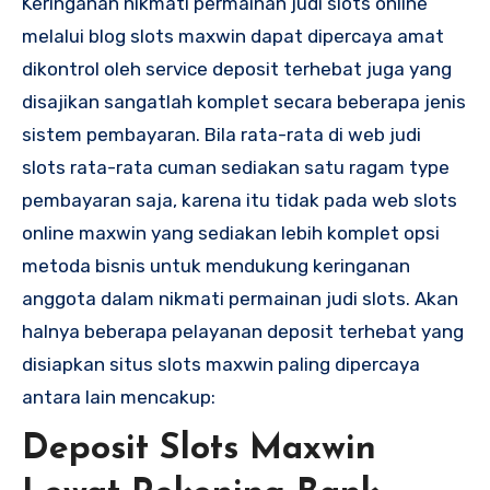
Keringanan nikmati permainan judi slots online
melalui blog slots maxwin dapat dipercaya amat
dikontrol oleh service deposit terhebat juga yang
disajikan sangatlah komplet secara beberapa jenis
sistem pembayaran. Bila rata-rata di web judi
slots rata-rata cuman sediakan satu ragam type
pembayaran saja, karena itu tidak pada web slots
online maxwin yang sediakan lebih komplet opsi
metoda bisnis untuk mendukung keringanan
anggota dalam nikmati permainan judi slots. Akan
halnya beberapa pelayanan deposit terhebat yang
disiapkan situs slots maxwin paling dipercaya
antara lain mencakup:
Deposit Slots Maxwin