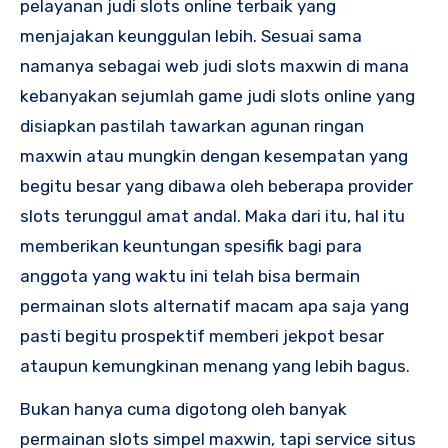
pelayanan judi slots online terbaik yang
menjajakan keunggulan lebih. Sesuai sama
namanya sebagai web judi slots maxwin di mana
kebanyakan sejumlah game judi slots online yang
disiapkan pastilah tawarkan agunan ringan
maxwin atau mungkin dengan kesempatan yang
begitu besar yang dibawa oleh beberapa provider
slots terunggul amat andal. Maka dari itu, hal itu
memberikan keuntungan spesifik bagi para
anggota yang waktu ini telah bisa bermain
permainan slots alternatif macam apa saja yang
pasti begitu prospektif memberi jekpot besar
ataupun kemungkinan menang yang lebih bagus.
Bukan hanya cuma digotong oleh banyak
permainan slots simpel maxwin, tapi service situs