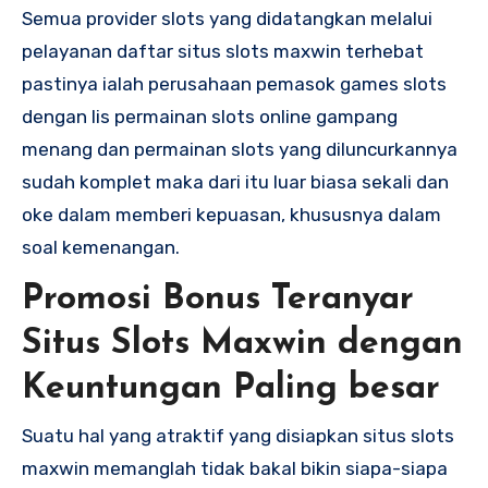
Semua provider slots yang didatangkan melalui
pelayanan daftar situs slots maxwin terhebat
pastinya ialah perusahaan pemasok games slots
dengan lis permainan slots online gampang
menang dan permainan slots yang diluncurkannya
sudah komplet maka dari itu luar biasa sekali dan
oke dalam memberi kepuasan, khususnya dalam
soal kemenangan.
Promosi Bonus Teranyar
Situs Slots Maxwin dengan
Keuntungan Paling besar
Suatu hal yang atraktif yang disiapkan situs slots
maxwin memanglah tidak bakal bikin siapa-siapa