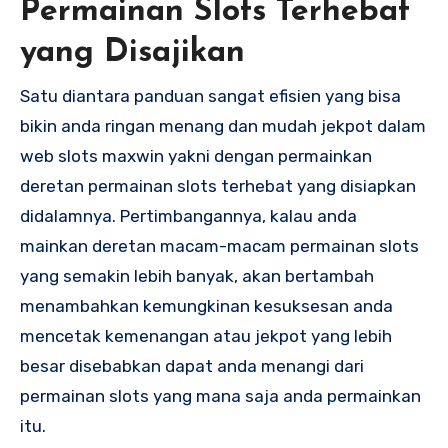
Permainan Slots Terhebat
yang Disajikan
Satu diantara panduan sangat efisien yang bisa
bikin anda ringan menang dan mudah jekpot dalam
web slots maxwin yakni dengan permainkan
deretan permainan slots terhebat yang disiapkan
didalamnya. Pertimbangannya, kalau anda
mainkan deretan macam-macam permainan slots
yang semakin lebih banyak, akan bertambah
menambahkan kemungkinan kesuksesan anda
mencetak kemenangan atau jekpot yang lebih
besar disebabkan dapat anda menangi dari
permainan slots yang mana saja anda permainkan
itu.