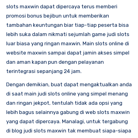
slots maxwin dapat dipercaya terus memberi
promosi bonus bejibun untuk memberikan
tambahan keuntungan biar tiap-tiap peserta bisa
lebih suka dalam nikmati sejumlah game judi slots
luar biasa yang ringan maxwin. Main slots online di
website maxwin sampai dapat jamin akses simpel
dan aman kapan pun dengan pelayanan
terintegrasi sepanjang 24 jam.
Dengan demikian, buat dapat mengaktualkan anda
di saat main judi slots online yang simpel menang
dan ringan jekpot, tentulah tidak ada opsi yang
lebih bagus selainnya gabung di web slots maxwin
yang dapat dipercaya. Manalagi, untuk tergabung
di blog judi slots maxwin tak membuat siapa-siapa