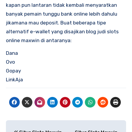
kapan pun lantaran tidak kembali menyaratkan
banyak pemain tunggu bank online lebih dahulu
jikamana mau deposit. Buat beberapa tipe
alternatif e-wallet yang disajikan blog judi slots
online maxwin di antaranya:
Dana
Ovo
Gopay
LinkAja
Post