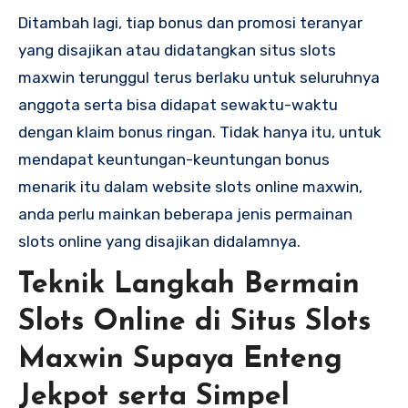
Ditambah lagi, tiap bonus dan promosi teranyar
yang disajikan atau didatangkan situs slots
maxwin terunggul terus berlaku untuk seluruhnya
anggota serta bisa didapat sewaktu-waktu
dengan klaim bonus ringan. Tidak hanya itu, untuk
mendapat keuntungan-keuntungan bonus
menarik itu dalam website slots online maxwin,
anda perlu mainkan beberapa jenis permainan
slots online yang disajikan didalamnya.
Teknik Langkah Bermain
Slots Online di Situs Slots
Maxwin Supaya Enteng
Jekpot serta Simpel