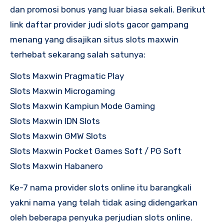
dan promosi bonus yang luar biasa sekali. Berikut
link daftar provider judi slots gacor gampang
menang yang disajikan situs slots maxwin
terhebat sekarang salah satunya:
Slots Maxwin Pragmatic Play
Slots Maxwin Microgaming
Slots Maxwin Kampiun Mode Gaming
Slots Maxwin IDN Slots
Slots Maxwin GMW Slots
Slots Maxwin Pocket Games Soft / PG Soft
Slots Maxwin Habanero
Ke-7 nama provider slots online itu barangkali
yakni nama yang telah tidak asing didengarkan
oleh beberapa penyuka perjudian slots online.