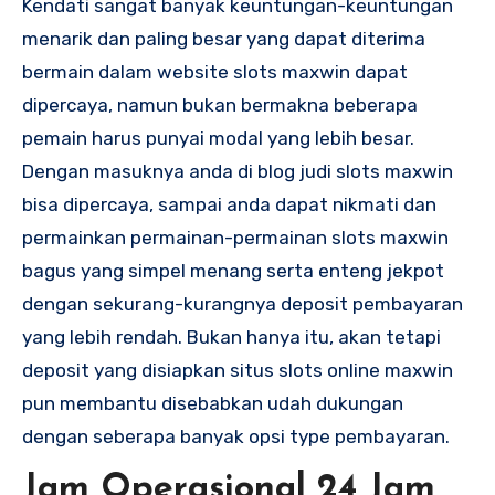
Kendati sangat banyak keuntungan-keuntungan
menarik dan paling besar yang dapat diterima
bermain dalam website slots maxwin dapat
dipercaya, namun bukan bermakna beberapa
pemain harus punyai modal yang lebih besar.
Dengan masuknya anda di blog judi slots maxwin
bisa dipercaya, sampai anda dapat nikmati dan
permainkan permainan-permainan slots maxwin
bagus yang simpel menang serta enteng jekpot
dengan sekurang-kurangnya deposit pembayaran
yang lebih rendah. Bukan hanya itu, akan tetapi
deposit yang disiapkan situs slots online maxwin
pun membantu disebabkan udah dukungan
dengan seberapa banyak opsi type pembayaran.
Jam Operasional 24 Jam