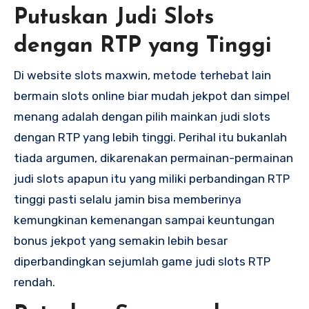
Putuskan Judi Slots
dengan RTP yang Tinggi
Di website slots maxwin, metode terhebat lain
bermain slots online biar mudah jekpot dan simpel
menang adalah dengan pilih mainkan judi slots
dengan RTP yang lebih tinggi. Perihal itu bukanlah
tiada argumen, dikarenakan permainan-permainan
judi slots apapun itu yang miliki perbandingan RTP
tinggi pasti selalu jamin bisa memberinya
kemungkinan kemenangan sampai keuntungan
bonus jekpot yang semakin lebih besar
diperbandingkan sejumlah game judi slots RTP
rendah.