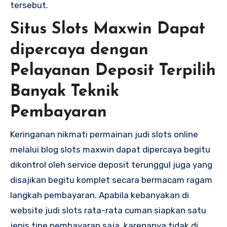
tersebut.
Situs Slots Maxwin Dapat
dipercaya dengan
Pelayanan Deposit Terpilih
Banyak Teknik
Pembayaran
Keringanan nikmati permainan judi slots online
melalui blog slots maxwin dapat dipercaya begitu
dikontrol oleh service deposit terunggul juga yang
disajikan begitu komplet secara bermacam ragam
langkah pembayaran. Apabila kebanyakan di
website judi slots rata-rata cuman siapkan satu
jenis tipe pembayaran saja, karenanya tidak di