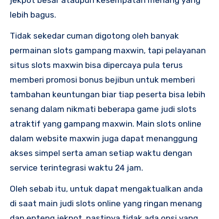
lebih bagus.
Tidak sekedar cuman digotong oleh banyak
permainan slots gampang maxwin, tapi pelayanan
situs slots maxwin bisa dipercaya pula terus
memberi promosi bonus bejibun untuk memberi
tambahan keuntungan biar tiap peserta bisa lebih
senang dalam nikmati beberapa game judi slots
atraktif yang gampang maxwin. Main slots online
dalam website maxwin juga dapat menanggung
akses simpel serta aman setiap waktu dengan
service terintegrasi waktu 24 jam.
Oleh sebab itu, untuk dapat mengaktualkan anda
di saat main judi slots online yang ringan menang
dan enteng jekpot, pastinya tidak ada opsi yang