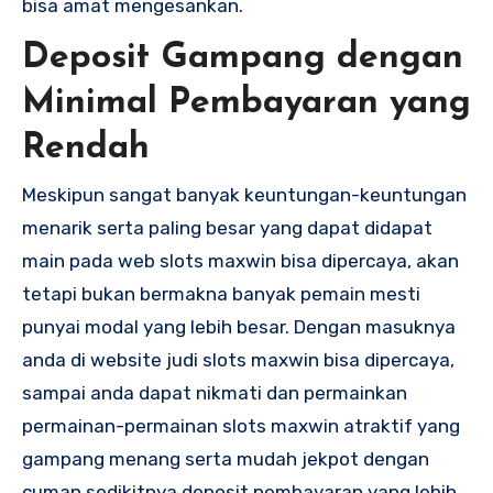
bisa amat mengesankan.
Deposit Gampang dengan
Minimal Pembayaran yang
Rendah
Meskipun sangat banyak keuntungan-keuntungan
menarik serta paling besar yang dapat didapat
main pada web slots maxwin bisa dipercaya, akan
tetapi bukan bermakna banyak pemain mesti
punyai modal yang lebih besar. Dengan masuknya
anda di website judi slots maxwin bisa dipercaya,
sampai anda dapat nikmati dan permainkan
permainan-permainan slots maxwin atraktif yang
gampang menang serta mudah jekpot dengan
cuman sedikitnya deposit pembayaran yang lebih