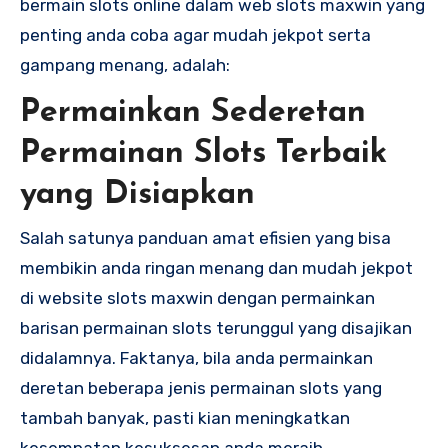
bermain slots online dalam web slots maxwin yang
penting anda coba agar mudah jekpot serta
gampang menang, adalah:
Permainkan Sederetan
Permainan Slots Terbaik
yang Disiapkan
Salah satunya panduan amat efisien yang bisa
membikin anda ringan menang dan mudah jekpot
di website slots maxwin dengan permainkan
barisan permainan slots terunggul yang disajikan
didalamnya. Faktanya, bila anda permainkan
deretan beberapa jenis permainan slots yang
tambah banyak, pasti kian meningkatkan
kesempatan kesuksesan anda meraih