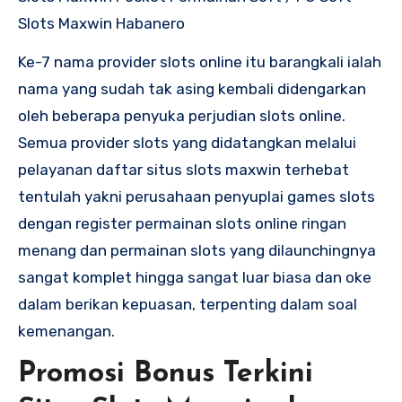
Slots Maxwin Habanero
Ke-7 nama provider slots online itu barangkali ialah
nama yang sudah tak asing kembali didengarkan
oleh beberapa penyuka perjudian slots online.
Semua provider slots yang didatangkan melalui
pelayanan daftar situs slots maxwin terhebat
tentulah yakni perusahaan penyuplai games slots
dengan register permainan slots online ringan
menang dan permainan slots yang dilaunchingnya
sangat komplet hingga sangat luar biasa dan oke
dalam berikan kepuasan, terpenting dalam soal
kemenangan.
Promosi Bonus Terkini