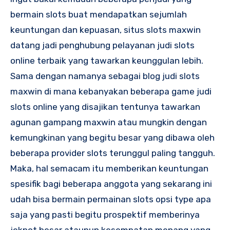
bermain slots buat mendapatkan sejumlah
keuntungan dan kepuasan, situs slots maxwin
datang jadi penghubung pelayanan judi slots
online terbaik yang tawarkan keunggulan lebih.
Sama dengan namanya sebagai blog judi slots
maxwin di mana kebanyakan beberapa game judi
slots online yang disajikan tentunya tawarkan
agunan gampang maxwin atau mungkin dengan
kemungkinan yang begitu besar yang dibawa oleh
beberapa provider slots terunggul paling tangguh.
Maka, hal semacam itu memberikan keuntungan
spesifik bagi beberapa anggota yang sekarang ini
udah bisa bermain permainan slots opsi type apa
saja yang pasti begitu prospektif memberinya
jekpot besar ataupun kesempatan menang yang