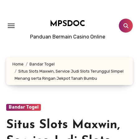
Skip
to
content
MPSDOC
Panduan Bermain Casino Online
Home
Bandar Togel
Situs Slots Maxwin, Service Judi Slots Terunggul Simpel
Menang serta Ringan Jekpot Tanah Bumbu
Bandar Togel
Situs Slots Maxwin,