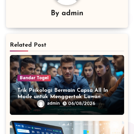
By
admin
Related Post
Bandar Togel
Trik Psikologi Bermain Capsa All In
Mode untuk Menggertak Lawan
dengan Efektif
admin
06/08/2026