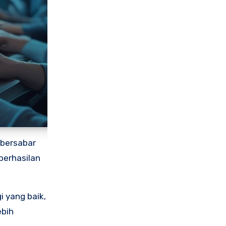
 bersabar
berhasilan
 yang baik,
ebih