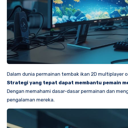
Dalam dunia permainan tembak ikan 2D multiplayer 
Strategi yang tepat dapat membantu pemain me
Dengan memahami dasar-dasar permainan dan meng
pengalaman mereka.