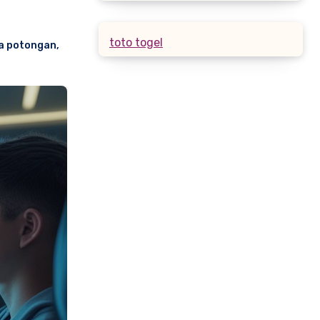
toto togel
pa potongan
,