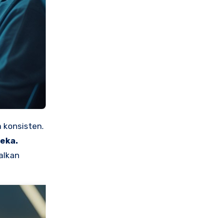
 konsisten.
eka.
alkan