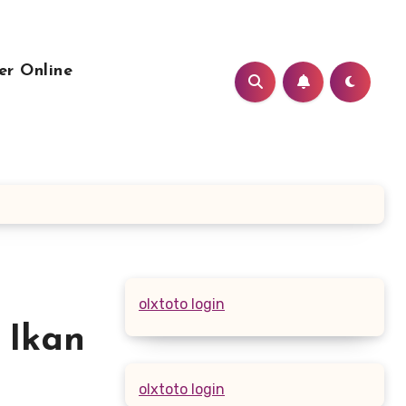
er Online
olxtoto login
 Ikan
olxtoto login