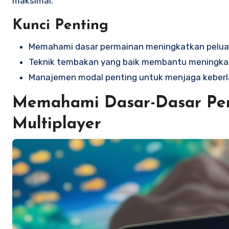
maksimal.
Kunci Penting
Memahami dasar permainan meningkatkan pelu
Teknik tembakan yang baik membantu meningkat
Manajemen modal penting untuk menjaga keberl
Memahami Dasar-Dasar Pe
Multiplayer