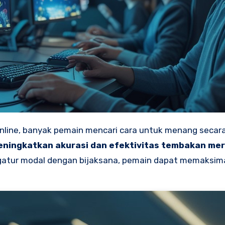
online, banyak pemain mencari cara untuk menang secara
ningkatkan akurasi dan efektivitas tembakan mer
atur modal dengan bijaksana, pemain dapat memaksim