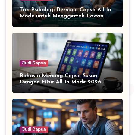
Trik Psikologi Bermain Capsa All In
Mode untuk Menggertak Lawan
dengan Efektif
Judi Capsa
Rahasia Menang Capsa Susun
Dengan Fitur All In Mode 2026:
Strategi Unggul untuk Pemain
Cerdas
Judi Capsa