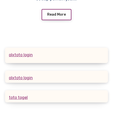
Read More
olxtoto login
olxtoto login
toto togel