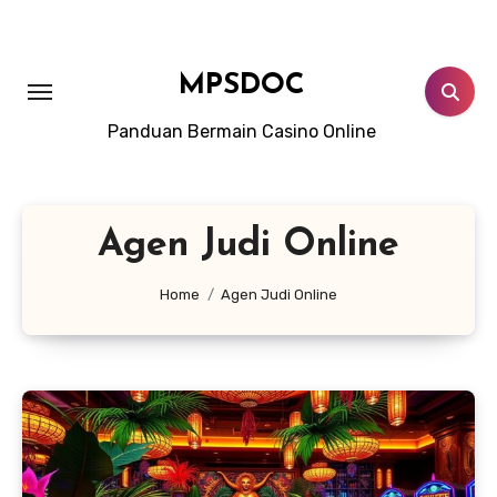
Skip
to
content
MPSDOC
Panduan Bermain Casino Online
Agen Judi Online
Home
Agen Judi Online