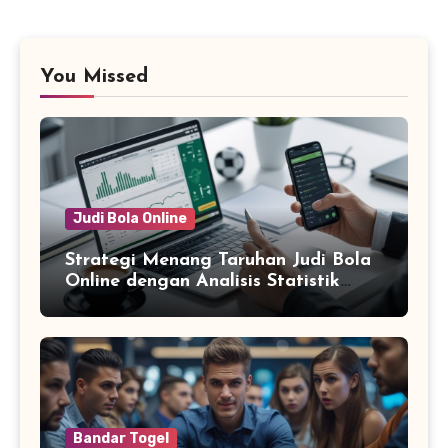
You Missed
Judi Bola Online
Strategi Menang Taruhan Judi Bola
Online dengan Analisis Statistik
Akurat untuk Meningkatkan
Peluang Anda
Bandar Togel