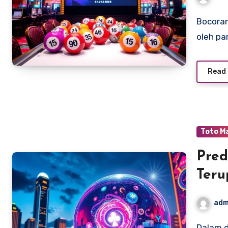
Bocoran Toto Macau adalah informasi yang sangat dicari
oleh pa
Read
Toto M
Pred
Teru
adm
Dalam dunia permainan togel, khususnya Prediksi Toto