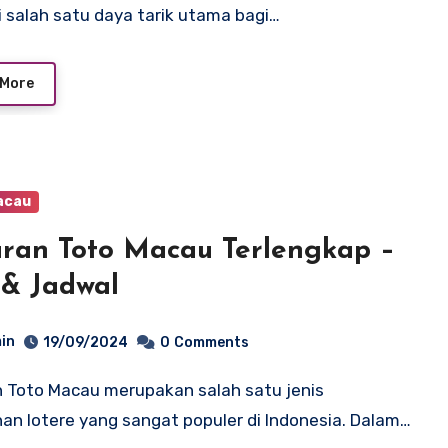
 salah satu daya tarik utama bagi…
 More
acau
ran Toto Macau Terlengkap –
 & Jadwal
in
19/09/2024
0
Comments
an lotere yang sangat populer di Indonesia. Dalam…