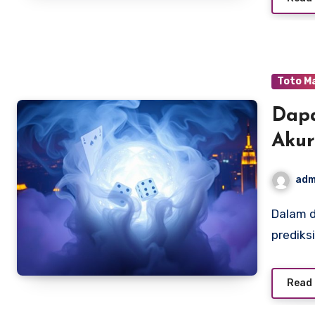
Toto M
Dapa
Akur
adm
Dalam dunia perjudian, terutama dalam permainan togel,
prediks
Read