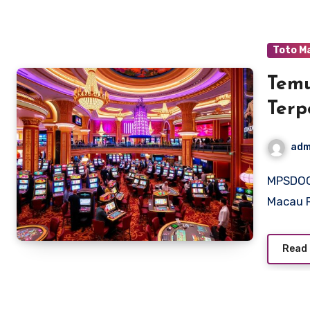
Toto M
Tem
Terp
adm
MPSDOC – Dalam dunia perjudian online, memilih Agen Toto
Macau R
Read