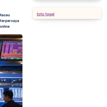
toto togel
Macau
terpercaya
online