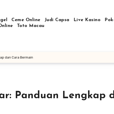
gel
Ceme Online
Judi Capsa
Live Kasino
Pok
Online
Toto Macau
kap dan Cara Bermain
yar: Panduan Lengkap 