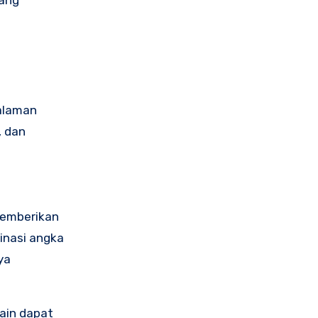
galaman
, dan
memberikan
inasi angka
ya
ain dapat