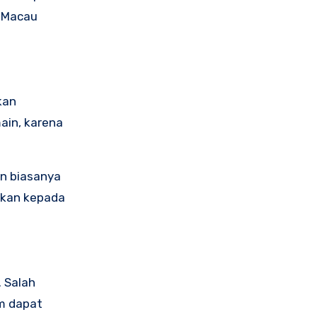
o Macau
kan
ain, karena
an biasanya
rikan kepada
 Salah
im dapat