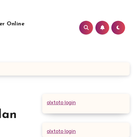
er Online
olxtoto login
dan
olxtoto login