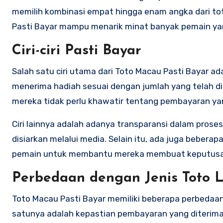
memilih kombinasi empat hingga enam angka dari tota
Pasti Bayar mampu menarik minat banyak pemain yan
Ciri-ciri Pasti Bayar
Salah satu ciri utama dari Toto Macau Pasti Bayar 
menerima hadiah sesuai dengan jumlah yang telah di
mereka tidak perlu khawatir tentang pembayaran yan
Ciri lainnya adalah adanya transparansi dalam proses 
disiarkan melalui media. Selain itu, ada juga beberap
pemain untuk membantu mereka membuat keputusan
Perbedaan dengan Jenis Toto 
Toto Macau Pasti Bayar memiliki beberapa perbedaan
satunya adalah kepastian pembayaran yang diterima s