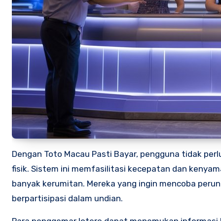
Dengan Toto Macau Pasti Bayar, pengguna tidak perl
fisik. Sistem ini memfasilitasi kecepatan dan ken
banyak kerumitan. Mereka yang ingin mencoba peruntu
berpartisipasi dalam undian.
Para penggemar lotere dapat menemukan informasi l