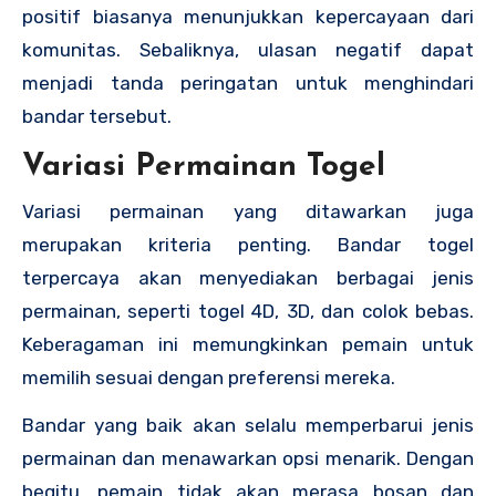
positif biasanya menunjukkan kepercayaan dari
komunitas. Sebaliknya, ulasan negatif dapat
menjadi tanda peringatan untuk menghindari
bandar tersebut.
Variasi Permainan Togel
Variasi permainan yang ditawarkan juga
merupakan kriteria penting. Bandar togel
terpercaya akan menyediakan berbagai jenis
permainan, seperti togel 4D, 3D, dan colok bebas.
Keberagaman ini memungkinkan pemain untuk
memilih sesuai dengan preferensi mereka.
Bandar yang baik akan selalu memperbarui jenis
permainan dan menawarkan opsi menarik. Dengan
begitu, pemain tidak akan merasa bosan dan