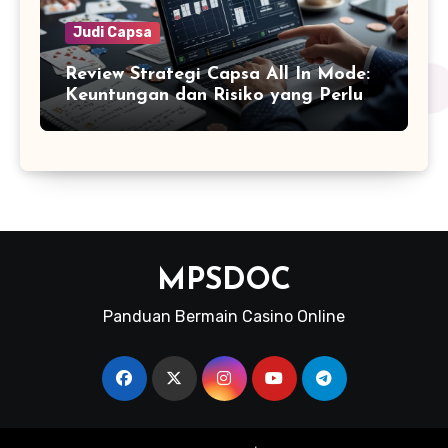
Judi Capsa
Review Strategi Capsa All In Mode:
Keuntungan dan Risiko yang Perlu
Diketahui
MPSDOC
Panduan Bermain Casino Online