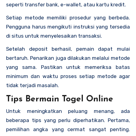
seperti transfer bank, e-wallet, atau kartu kredit.
Setiap metode memiliki prosedur yang berbeda.
Pengguna harus mengikuti instruksi yang tersedia
di situs untuk menyelesaikan transaksi.
Setelah deposit berhasil, pemain dapat mulai
bertaruh. Penarikan juga dilakukan melalui metode
yang sama. Pastikan untuk memeriksa batas
minimum dan waktu proses setiap metode agar
tidak terjadi masalah.
Tips Bermain Togel Online
Untuk meningkatkan peluang menang, ada
beberapa tips yang perlu diperhatikan. Pertama,
pemilihan angka yang cermat sangat penting.