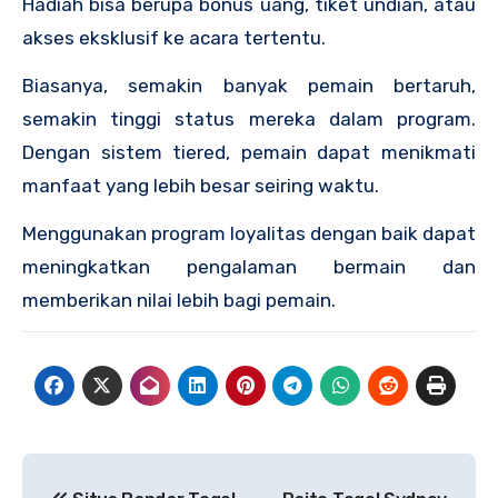
Hadiah bisa berupa bonus uang, tiket undian, atau
akses eksklusif ke acara tertentu.
Biasanya, semakin banyak pemain bertaruh,
semakin tinggi status mereka dalam program.
Dengan sistem tiered, pemain dapat menikmati
manfaat yang lebih besar seiring waktu.
Menggunakan program loyalitas dengan baik dapat
meningkatkan pengalaman bermain dan
memberikan nilai lebih bagi pemain.
Post