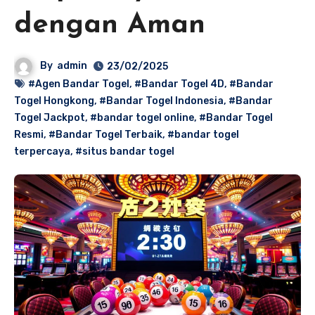
dengan Aman
By
admin
23/02/2025
#Agen Bandar Togel
,
#Bandar Togel 4D
,
#Bandar
Togel Hongkong
,
#Bandar Togel Indonesia
,
#Bandar
Togel Jackpot
,
#bandar togel online
,
#Bandar Togel
Resmi
,
#Bandar Togel Terbaik
,
#bandar togel
terpercaya
,
#situs bandar togel