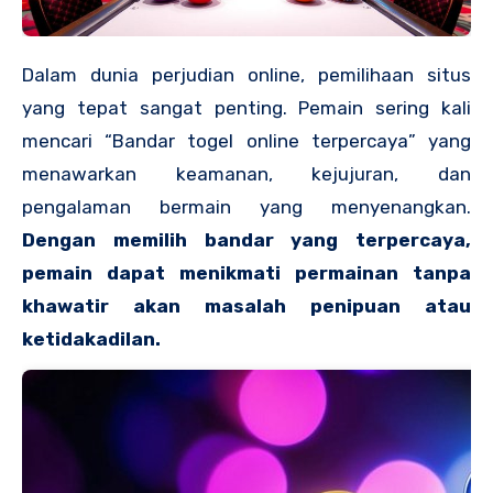
Dalam dunia perjudian online, pemilihaan situs
yang tepat sangat penting. Pemain sering kali
mencari “Bandar togel online terpercaya” yang
menawarkan keamanan, kejujuran, dan
pengalaman bermain yang menyenangkan.
Dengan memilih bandar yang terpercaya,
pemain dapat menikmati permainan tanpa
khawatir akan masalah penipuan atau
ketidakadilan.