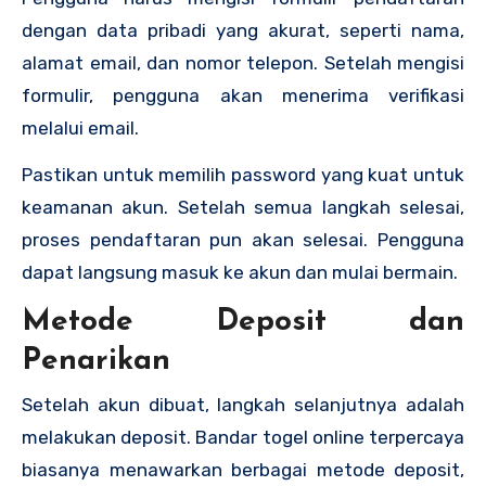
dengan data pribadi yang akurat, seperti nama,
alamat email, dan nomor telepon. Setelah mengisi
formulir, pengguna akan menerima verifikasi
melalui email.
Pastikan untuk memilih password yang kuat untuk
keamanan akun. Setelah semua langkah selesai,
proses pendaftaran pun akan selesai. Pengguna
dapat langsung masuk ke akun dan mulai bermain.
Metode Deposit dan
Penarikan
Setelah akun dibuat, langkah selanjutnya adalah
melakukan deposit. Bandar togel online terpercaya
biasanya menawarkan berbagai metode deposit,