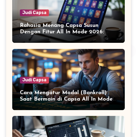
Judi Capsa
Rahasia Menang Capsa Susun
Dengan Fitur All In Mode 2026:
Strategi Unggul untuk Pemain
Cerdas
Judi Capsa
Cara Mengatur Modal (Bankroll)
Saat Bermain di Capsa All In Mode
Secara Efektif