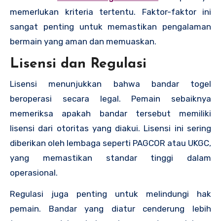
memerlukan kriteria tertentu. Faktor-faktor ini
sangat penting untuk memastikan pengalaman
bermain yang aman dan memuaskan.
Lisensi dan Regulasi
Lisensi menunjukkan bahwa bandar togel
beroperasi secara legal. Pemain sebaiknya
memeriksa apakah bandar tersebut memiliki
lisensi dari otoritas yang diakui. Lisensi ini sering
diberikan oleh lembaga seperti PAGCOR atau UKGC,
yang memastikan standar tinggi dalam
operasional.
Regulasi juga penting untuk melindungi hak
pemain. Bandar yang diatur cenderung lebih