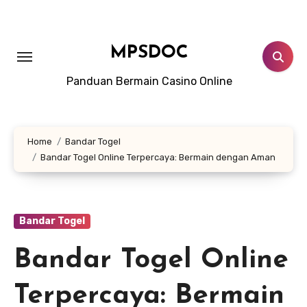
Skip
to
content
MPSDOC
Panduan Bermain Casino Online
Home
Bandar Togel
Bandar Togel Online Terpercaya: Bermain dengan Aman
Bandar Togel
Bandar Togel Online
Terpercaya: Bermain