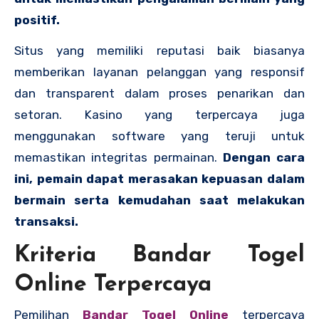
positif.
Situs yang memiliki reputasi baik biasanya
memberikan layanan pelanggan yang responsif
dan transparent dalam proses penarikan dan
setoran. Kasino yang terpercaya juga
menggunakan software yang teruji untuk
memastikan integritas permainan.
Dengan cara
ini, pemain dapat merasakan kepuasan dalam
bermain serta kemudahan saat melakukan
transaksi.
Kriteria Bandar Togel
Online Terpercaya
Pemilihan
Bandar Togel Online
terpercaya