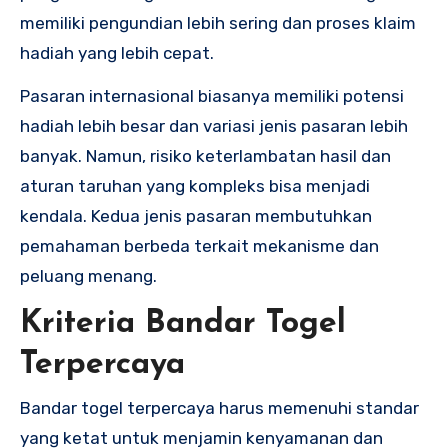
memiliki pengundian lebih sering dan proses klaim
hadiah yang lebih cepat.
Pasaran internasional biasanya memiliki potensi
hadiah lebih besar dan variasi jenis pasaran lebih
banyak. Namun, risiko keterlambatan hasil dan
aturan taruhan yang kompleks bisa menjadi
kendala. Kedua jenis pasaran membutuhkan
pemahaman berbeda terkait mekanisme dan
peluang menang.
Kriteria Bandar Togel
Terpercaya
Bandar togel terpercaya harus memenuhi standar
yang ketat untuk menjamin kenyamanan dan