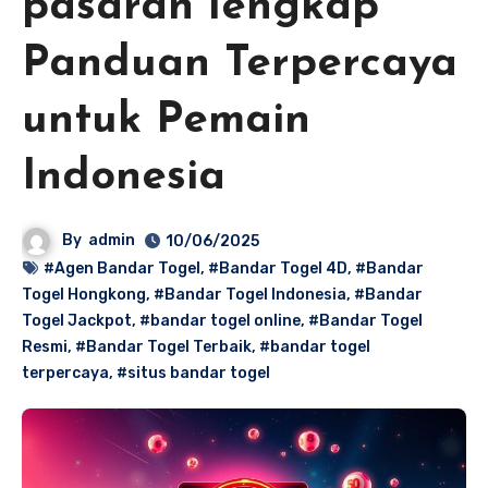
pasaran lengkap
Panduan Terpercaya
untuk Pemain
Indonesia
By
admin
10/06/2025
#Agen Bandar Togel
,
#Bandar Togel 4D
,
#Bandar
Togel Hongkong
,
#Bandar Togel Indonesia
,
#Bandar
Togel Jackpot
,
#bandar togel online
,
#Bandar Togel
Resmi
,
#Bandar Togel Terbaik
,
#bandar togel
terpercaya
,
#situs bandar togel