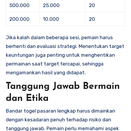
500.000
25.000
20
200.000
10.000
20
Jika kalah dalam beberapa sesi, pemain harus
berhenti dan evaluasi strategi. Menentukan target
keuntungan juga penting untuk menghentikan
permainan saat target tercapai, sehingga
mengamankan hasil yang didapat.
Tanggung Jawab Bermain
dan Etika
Bandar togel pasaran lengkap harus dimainkan
dengan kesadaran penuh terhadap risiko dan
tanggung jawab. Pemain perlu memahami aspek