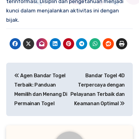
terinformasi. Disiplin dan pengetahuan menjadi
kunci dalam menjalankan aktivitas ini dengan
bijak.
Post
Agen Bandar Togel
Bandar Togel 4D
navigation
Terbaik: Panduan
Terpercaya dengan
Memilih dan Menang Di
Pelayanan Terbaik dan
Permainan Togel
Keamanan Optimal