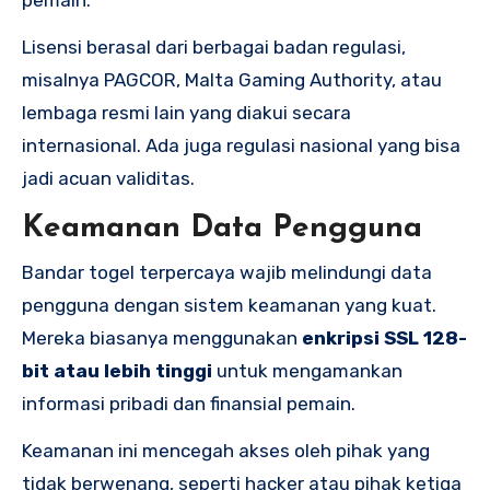
pemain.
Lisensi berasal dari berbagai badan regulasi,
misalnya PAGCOR, Malta Gaming Authority, atau
lembaga resmi lain yang diakui secara
internasional. Ada juga regulasi nasional yang bisa
jadi acuan validitas.
Keamanan Data Pengguna
Bandar togel terpercaya wajib melindungi data
pengguna dengan sistem keamanan yang kuat.
Mereka biasanya menggunakan
enkripsi SSL 128-
bit atau lebih tinggi
untuk mengamankan
informasi pribadi dan finansial pemain.
Keamanan ini mencegah akses oleh pihak yang
tidak berwenang, seperti hacker atau pihak ketiga