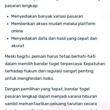
pasaran lengkap:
Menyediakan banyak variasi pasaran
Memberikan akses mudah melalui platform
online
Menyediakan data dan hasil yang cepat dan
akurat
Meski begitu, pemain harus tetap berhati-hati
dalam memilih bandar togel terpercaya. Kepatuhan
terhadap hukum dan regulasi sangat penting
untuk menghindari risiko.
Dengan pemilihan yang tepat, bandar togel
pasaran lengkap dapat menjadi sarana hiburan
sambil memanfaatkan peluang taruhan secara