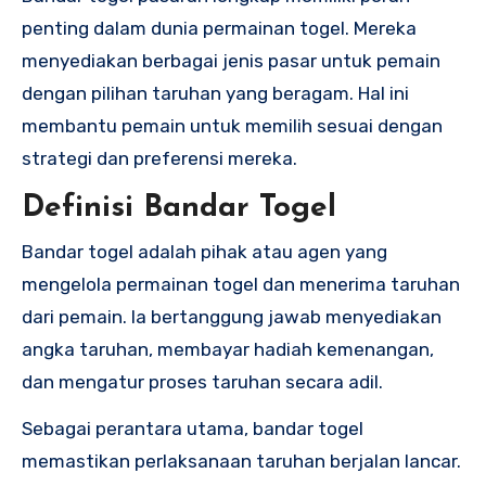
penting dalam dunia permainan togel. Mereka
menyediakan berbagai jenis pasar untuk pemain
dengan pilihan taruhan yang beragam. Hal ini
membantu pemain untuk memilih sesuai dengan
strategi dan preferensi mereka.
Definisi Bandar Togel
Bandar togel adalah pihak atau agen yang
mengelola permainan togel dan menerima taruhan
dari pemain. Ia bertanggung jawab menyediakan
angka taruhan, membayar hadiah kemenangan,
dan mengatur proses taruhan secara adil.
Sebagai perantara utama, bandar togel
memastikan perlaksanaan taruhan berjalan lancar.