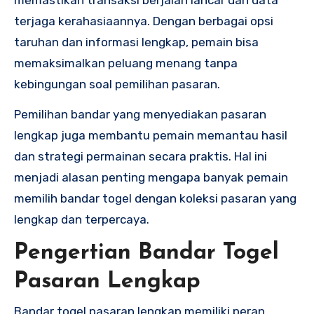
terjaga kerahasiaannya. Dengan berbagai opsi
taruhan dan informasi lengkap, pemain bisa
memaksimalkan peluang menang tanpa
kebingungan soal pemilihan pasaran.
Pemilihan bandar yang menyediakan pasaran
lengkap juga membantu pemain memantau hasil
dan strategi permainan secara praktis. Hal ini
menjadi alasan penting mengapa banyak pemain
memilih bandar togel dengan koleksi pasaran yang
lengkap dan terpercaya.
Pengertian Bandar Togel
Pasaran Lengkap
Bandar togel pasaran lengkap memiliki peran