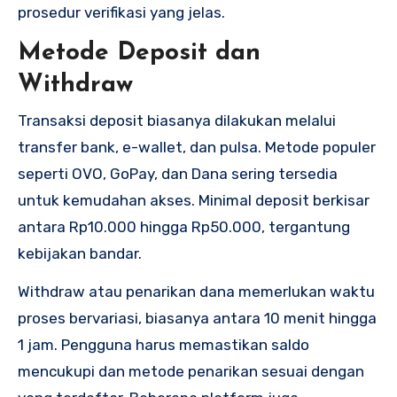
prosedur verifikasi yang jelas.
Metode Deposit dan
Withdraw
Transaksi deposit biasanya dilakukan melalui
transfer bank, e-wallet, dan pulsa. Metode populer
seperti OVO, GoPay, dan Dana sering tersedia
untuk kemudahan akses. Minimal deposit berkisar
antara Rp10.000 hingga Rp50.000, tergantung
kebijakan bandar.
Withdraw atau penarikan dana memerlukan waktu
proses bervariasi, biasanya antara 10 menit hingga
1 jam. Pengguna harus memastikan saldo
mencukupi dan metode penarikan sesuai dengan