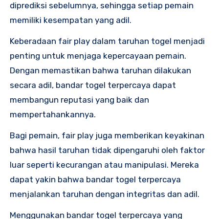
diprediksi sebelumnya, sehingga setiap pemain
memiliki kesempatan yang adil.
Keberadaan fair play dalam taruhan togel menjadi
penting untuk menjaga kepercayaan pemain.
Dengan memastikan bahwa taruhan dilakukan
secara adil, bandar togel terpercaya dapat
membangun reputasi yang baik dan
mempertahankannya.
Bagi pemain, fair play juga memberikan keyakinan
bahwa hasil taruhan tidak dipengaruhi oleh faktor
luar seperti kecurangan atau manipulasi. Mereka
dapat yakin bahwa bandar togel terpercaya
menjalankan taruhan dengan integritas dan adil.
Menggunakan bandar togel terpercaya yang