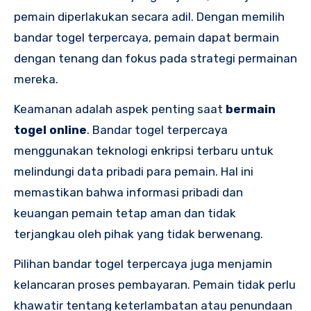
pemain diperlakukan secara adil. Dengan memilih
bandar togel terpercaya, pemain dapat bermain
dengan tenang dan fokus pada strategi permainan
mereka.
Keamanan adalah aspek penting saat
bermain
togel online
. Bandar togel terpercaya
menggunakan teknologi enkripsi terbaru untuk
melindungi data pribadi para pemain. Hal ini
memastikan bahwa informasi pribadi dan
keuangan pemain tetap aman dan tidak
terjangkau oleh pihak yang tidak berwenang.
Pilihan bandar togel terpercaya juga menjamin
kelancaran proses pembayaran. Pemain tidak perlu
khawatir tentang keterlambatan atau penundaan