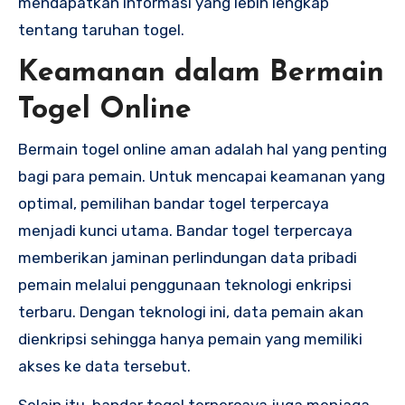
mendapatkan informasi yang lebih lengkap
tentang taruhan togel.
Keamanan dalam Bermain
Togel Online
Bermain togel online aman adalah hal yang penting
bagi para pemain. Untuk mencapai keamanan yang
optimal, pemilihan bandar togel terpercaya
menjadi kunci utama. Bandar togel terpercaya
memberikan jaminan perlindungan data pribadi
pemain melalui penggunaan teknologi enkripsi
terbaru. Dengan teknologi ini, data pemain akan
dienkripsi sehingga hanya pemain yang memiliki
akses ke data tersebut.
Selain itu, bandar togel terpercaya juga menjaga