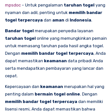
mpsdoc
– Untuk pengalaman
taruhan togel
yang
nyaman dan adil, penting untuk
memilih bandar
togel terpercaya
dan
aman
di
Indonesia
.
Bandar togel
merupakan penyedia layanan
taruhan togel
online yang memungkinkan pemain
untuk memasang taruhan pada hasil angka togel.
Dengan
memilih bandar togel terpercaya
, Anda
dapat memastikan
keamanan
data pribadi Anda
serta mendapatkan pembayaran yang lancar dan
cepat.
Kepercayaan dan
keamanan
merupakan hal yang
penting dalam
bermain togel online
. Dengan
memilih bandar togel terpercaya
dan memiliki
lisensi resmi, Anda dapat memastikan bahwa