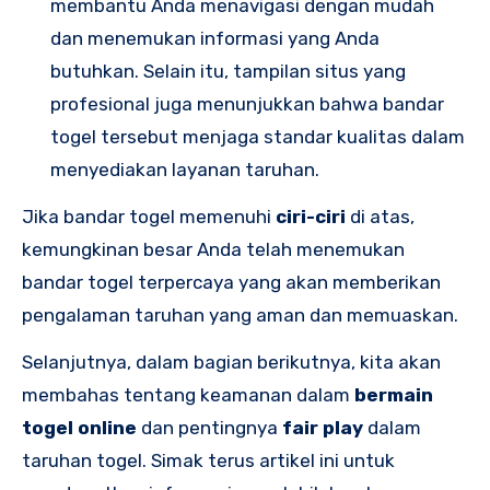
membantu Anda menavigasi dengan mudah
dan menemukan informasi yang Anda
butuhkan. Selain itu, tampilan situs yang
profesional juga menunjukkan bahwa bandar
togel tersebut menjaga standar kualitas dalam
menyediakan layanan taruhan.
Jika bandar togel memenuhi
ciri-ciri
di atas,
kemungkinan besar Anda telah menemukan
bandar togel terpercaya yang akan memberikan
pengalaman taruhan yang aman dan memuaskan.
Selanjutnya, dalam bagian berikutnya, kita akan
membahas tentang keamanan dalam
bermain
togel online
dan pentingnya
fair play
dalam
taruhan togel. Simak terus artikel ini untuk