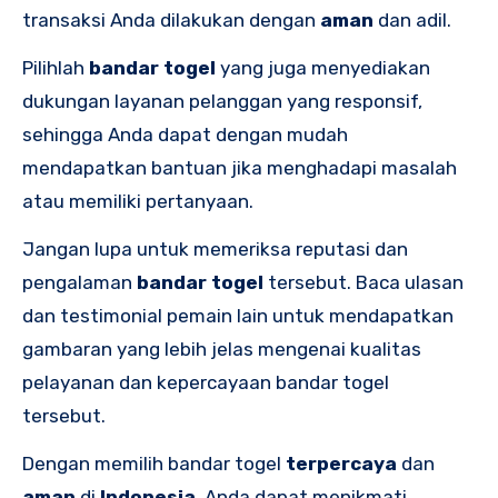
transaksi Anda dilakukan dengan
aman
dan adil.
Pilihlah
bandar togel
yang juga menyediakan
dukungan layanan pelanggan yang responsif,
sehingga Anda dapat dengan mudah
mendapatkan bantuan jika menghadapi masalah
atau memiliki pertanyaan.
Jangan lupa untuk memeriksa reputasi dan
pengalaman
bandar togel
tersebut. Baca ulasan
dan testimonial pemain lain untuk mendapatkan
gambaran yang lebih jelas mengenai kualitas
pelayanan dan kepercayaan bandar togel
tersebut.
Dengan memilih bandar togel
terpercaya
dan
aman
di
Indonesia
, Anda dapat menikmati