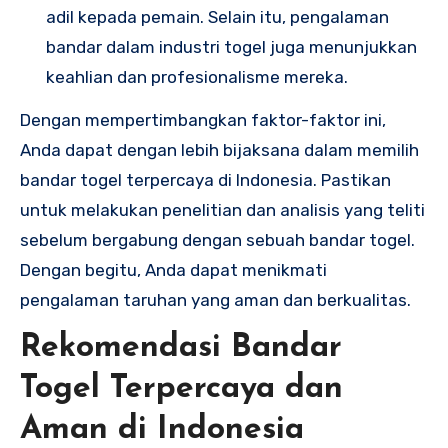
adil kepada pemain. Selain itu, pengalaman
bandar dalam industri togel juga menunjukkan
keahlian dan profesionalisme mereka.
Dengan mempertimbangkan faktor-faktor ini,
Anda dapat dengan lebih bijaksana dalam memilih
bandar togel terpercaya di Indonesia. Pastikan
untuk melakukan penelitian dan analisis yang teliti
sebelum bergabung dengan sebuah bandar togel.
Dengan begitu, Anda dapat menikmati
pengalaman taruhan yang aman dan berkualitas.
Rekomendasi Bandar
Togel Terpercaya dan
Aman di Indonesia