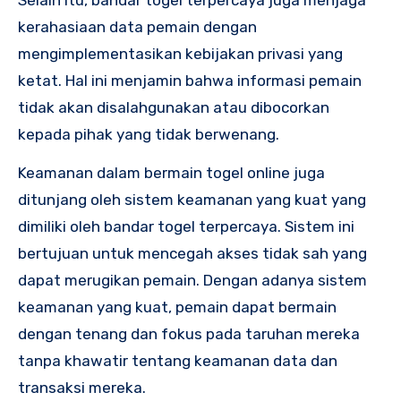
kerahasiaan data pemain dengan
mengimplementasikan kebijakan privasi yang
ketat. Hal ini menjamin bahwa informasi pemain
tidak akan disalahgunakan atau dibocorkan
kepada pihak yang tidak berwenang.
Keamanan dalam bermain togel online juga
ditunjang oleh sistem keamanan yang kuat yang
dimiliki oleh bandar togel terpercaya. Sistem ini
bertujuan untuk mencegah akses tidak sah yang
dapat merugikan pemain. Dengan adanya sistem
keamanan yang kuat, pemain dapat bermain
dengan tenang dan fokus pada taruhan mereka
tanpa khawatir tentang keamanan data dan
transaksi mereka.