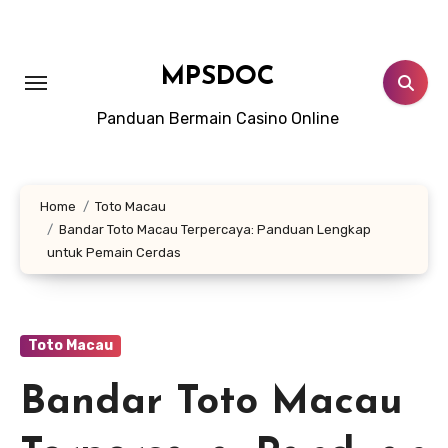
Skip
to
content
MPSDOC
Panduan Bermain Casino Online
Home
Toto Macau
Bandar Toto Macau Terpercaya: Panduan Lengkap
untuk Pemain Cerdas
Toto Macau
Bandar Toto Macau