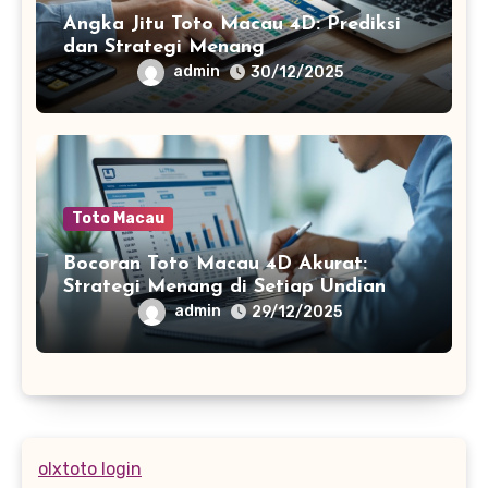
Angka Jitu Toto Macau 4D: Prediksi
dan Strategi Menang
admin
30/12/2025
Toto Macau
Bocoran Toto Macau 4D Akurat:
Strategi Menang di Setiap Undian
admin
29/12/2025
olxtoto login