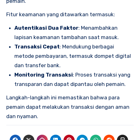
pemain.
Fitur keamanan yang ditawarkan termasuk:
Autentikasi Dua Faktor
: Menambahkan
lapisan keamanan tambahan saat masuk.
Transaksi Cepat
: Mendukung berbagai
metode pembayaran, termasuk dompet digital
dan transfer bank.
Monitoring Transaksi
: Proses transaksi yang
transparan dan dapat dipantau oleh pemain.
Langkah-langkah ini memastikan bahwa para
pemain dapat melakukan transaksi dengan aman
dan nyaman.