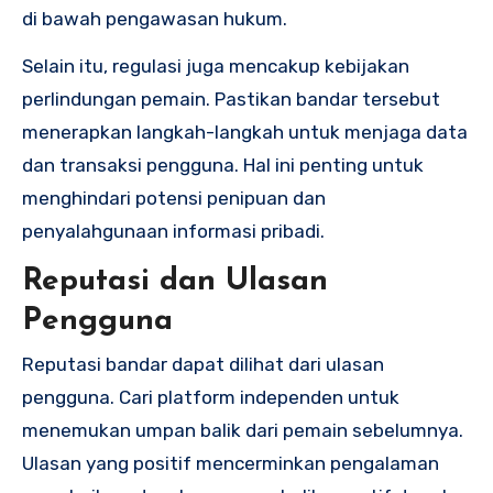
di bawah pengawasan hukum.
Selain itu, regulasi juga mencakup kebijakan
perlindungan pemain. Pastikan bandar tersebut
menerapkan langkah-langkah untuk menjaga data
dan transaksi pengguna. Hal ini penting untuk
menghindari potensi penipuan dan
penyalahgunaan informasi pribadi.
Reputasi dan Ulasan
Pengguna
Reputasi bandar dapat dilihat dari ulasan
pengguna. Cari platform independen untuk
menemukan umpan balik dari pemain sebelumnya.
Ulasan yang positif mencerminkan pengalaman