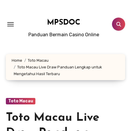
Skip
to
content
MPSDOC
Panduan Bermain Casino Online
Home
Toto Macau
Toto Macau Live Draw Panduan Lengkap untuk
Mengetahui Hasil Terbaru
Toto Macau
Toto Macau Live