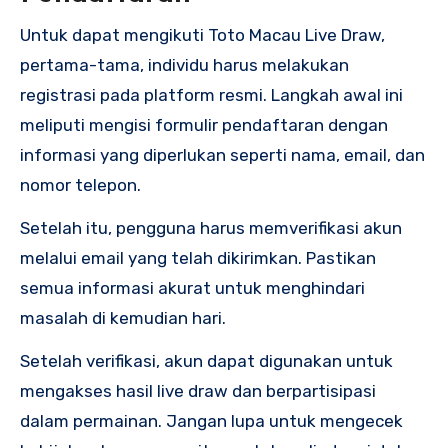
Untuk dapat mengikuti Toto Macau Live Draw,
pertama-tama, individu harus melakukan
registrasi pada platform resmi. Langkah awal ini
meliputi mengisi formulir pendaftaran dengan
informasi yang diperlukan seperti nama, email, dan
nomor telepon.
Setelah itu, pengguna harus memverifikasi akun
melalui email yang telah dikirimkan. Pastikan
semua informasi akurat untuk menghindari
masalah di kemudian hari.
Setelah verifikasi, akun dapat digunakan untuk
mengakses hasil live draw dan berpartisipasi
dalam permainan. Jangan lupa untuk mengecek