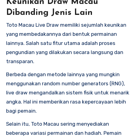
Keunikan Draw Macau
Dibanding Jenis Lain
Toto Macau Live Draw memiliki sejumlah keunikan
yang membedakannya dari bentuk permainan
lainnya. Salah satu fitur utama adalah proses
pengundian yang dilakukan secara langsung dan
transparan.
Berbeda dengan metode lainnya yang mungkin
menggunakan random number generators (RNG),
live draw mengandalkan sistem fisik untuk menarik
angka. Hal ini memberikan rasa kepercayaan lebih
bagi pemain.
Selain itu, Toto Macau sering menyediakan
beberapa variasi permainan dan hadiah. Pemain