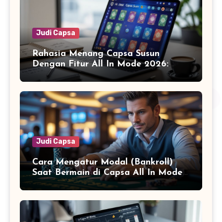
Judi Capsa
Rahasia Menang Capsa Susun
Dengan Fitur All In Mode 2026:
Strategi Unggul untuk Pemain
Cerdas
Judi Capsa
Cara Mengatur Modal (Bankroll)
Saat Bermain di Capsa All In Mode
Secara Efektif