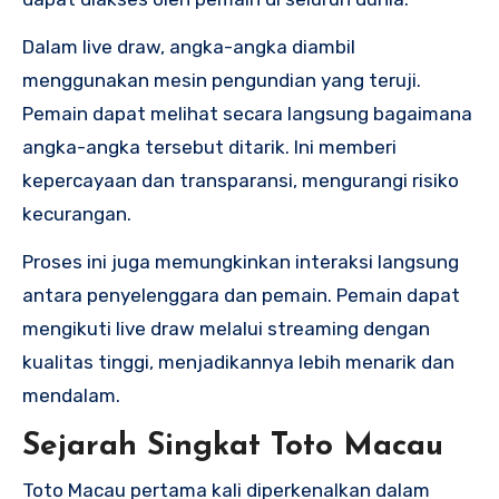
Dalam live draw, angka-angka diambil
menggunakan mesin pengundian yang teruji.
Pemain dapat melihat secara langsung bagaimana
angka-angka tersebut ditarik. Ini memberi
kepercayaan dan transparansi, mengurangi risiko
kecurangan.
Proses ini juga memungkinkan interaksi langsung
antara penyelenggara dan pemain. Pemain dapat
mengikuti live draw melalui streaming dengan
kualitas tinggi, menjadikannya lebih menarik dan
mendalam.
Sejarah Singkat Toto Macau
Toto Macau pertama kali diperkenalkan dalam