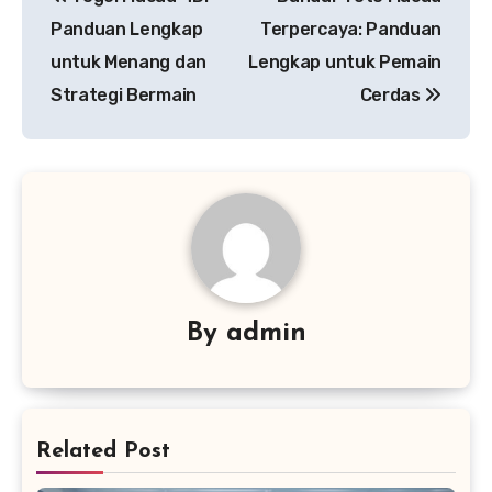
navigation
Panduan Lengkap
Terpercaya: Panduan
untuk Menang dan
Lengkap untuk Pemain
Strategi Bermain
Cerdas
By
admin
Related Post