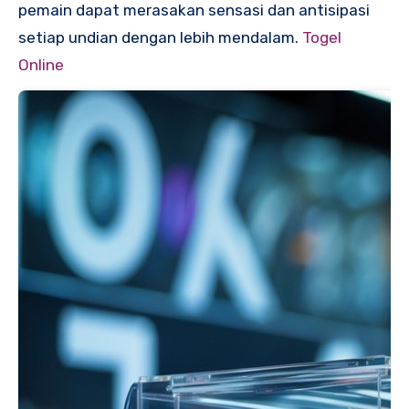
pemain dapat merasakan sensasi dan antisipasi
setiap undian dengan lebih mendalam.
Togel
Online