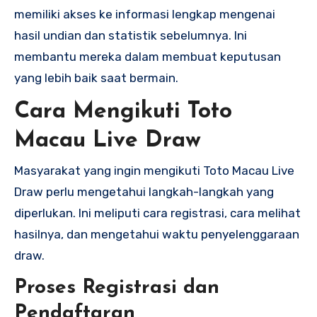
memiliki akses ke informasi lengkap mengenai
hasil undian dan statistik sebelumnya. Ini
membantu mereka dalam membuat keputusan
yang lebih baik saat bermain.
Cara Mengikuti Toto
Macau Live Draw
Masyarakat yang ingin mengikuti Toto Macau Live
Draw perlu mengetahui langkah-langkah yang
diperlukan. Ini meliputi cara registrasi, cara melihat
hasilnya, dan mengetahui waktu penyelenggaraan
draw.
Proses Registrasi dan
Pendaftaran