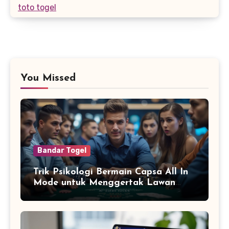
toto togel
You Missed
Bandar Togel
Trik Psikologi Bermain Capsa All In
Mode untuk Menggertak Lawan
dengan Efektif