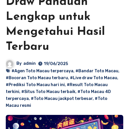
Draw Panduan
Lengkap untuk
Mengetahui Hasil
Terbaru
By
admin
19/06/2025
#Agen Toto Macau terpercaya
,
#Bandar Toto Macau
,
#Bocoran Toto Macau terbaru
,
#Live draw Toto Macau
,
#Prediksi Toto Macau hari ini
,
#Result Toto Macau
terkini
,
#Situs Toto Macau terbaik
,
#Toto Macau 4D
terpercaya
,
#Toto Macau jackpot terbesar
,
#Toto
Macau resmi