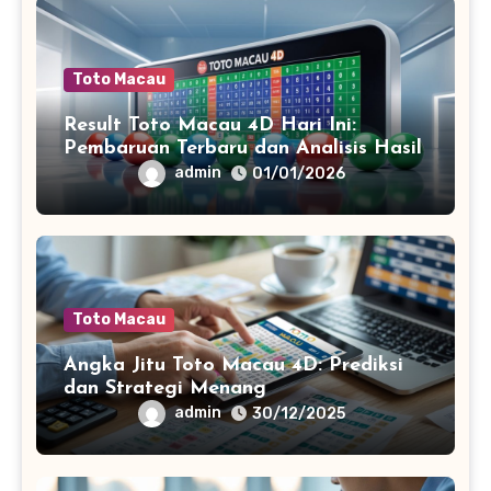
Toto Macau
Result Toto Macau 4D Hari Ini:
Pembaruan Terbaru dan Analisis Hasil
admin
01/01/2026
Toto Macau
Angka Jitu Toto Macau 4D: Prediksi
dan Strategi Menang
admin
30/12/2025