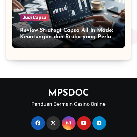
Judi Capsa
Review Strategi Capsa All In Mode:
Keuntungan dan Risiko yang Perlu
Diketahui
MPSDOC
Panduan Bermain Casino Online