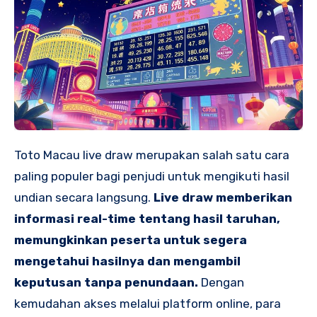
Toto Macau live draw merupakan salah satu cara
paling populer bagi penjudi untuk mengikuti hasil
undian secara langsung.
Live draw memberikan
informasi real-time tentang hasil taruhan,
memungkinkan peserta untuk segera
mengetahui hasilnya dan mengambil
keputusan tanpa penundaan.
Dengan
kemudahan akses melalui platform online, para