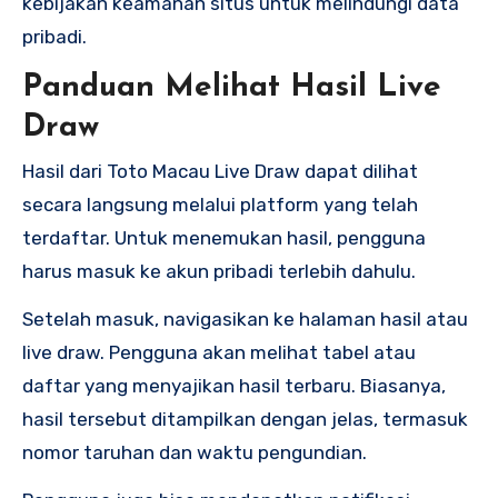
kebijakan keamanan situs untuk melindungi data
pribadi.
Panduan Melihat Hasil Live
Draw
Hasil dari Toto Macau Live Draw dapat dilihat
secara langsung melalui platform yang telah
terdaftar. Untuk menemukan hasil, pengguna
harus masuk ke akun pribadi terlebih dahulu.
Setelah masuk, navigasikan ke halaman hasil atau
live draw. Pengguna akan melihat tabel atau
daftar yang menyajikan hasil terbaru. Biasanya,
hasil tersebut ditampilkan dengan jelas, termasuk
nomor taruhan dan waktu pengundian.