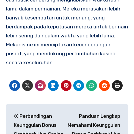
lama dalam permainan. Mereka merasakan lebih
banyak kesempatan untuk menang, yang
berdampak pada keputusan mereka untuk bermain
lebih sering dan dalam waktu yang lebih lama.
Mekanisme ini menciptakan kecenderungan
positif, yang mendukung pertumbuhan kasino
secara keseluruhan.
Post
Perbandingan
Panduan Lengkap
navigation
Keunggulan Bonus
Memahami Keunggulan