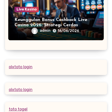
Live Kasino
Keunggulan Bonus Cashback Live
Casino 2026: Strategi Cerdas
Mengurangi Risiko Kekalahan
admin
16/06/2026
olxtoto login
olxtoto login
toto togel