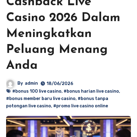
Cashback Live
Casino 2026 Dalam
Meningkatkan
Peluang Menang
Anda
By
admin
18/06/2026
#bonus 100 live casino
,
#bonus harian live casino
,
#bonus member baru live casino
,
#bonus tanpa
potongan live casino
,
#promo live casino online