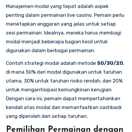
Manajemen modal yang tepat adalah aspek
penting dalam permainan live casino. Pemain perlu
menetapkan anggaran yang jelas untuk setiap
sesi permainan. Idealnya, mereka harus membagi
modal menjadi beberapa bagian kecil untuk
digunakan dalam berbagai permainan.
Contoh strategi modal adalah metode
50/30/20
,
di mana 50% dari modal digunakan untuk taruhan
utama, 30% untuk taruhan risiko rendah, dan 20%
untuk mengantisipasi kemungkinan kerugian.
Dengan cara ini, pemain dapat mempertahankan
kendali atas modal dan memanfaatkan cashback
yang diperoleh dari setiap taruhan.
Pemilihan Permainan dengan