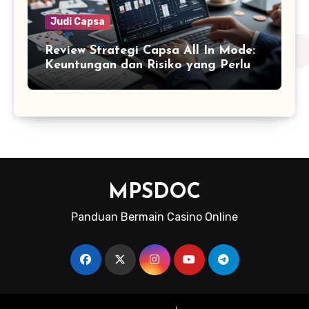
Judi Capsa
Review Strategi Capsa All In Mode:
Keuntungan dan Risiko yang Perlu
Diketahui
MPSDOC
Panduan Bermain Casino Online