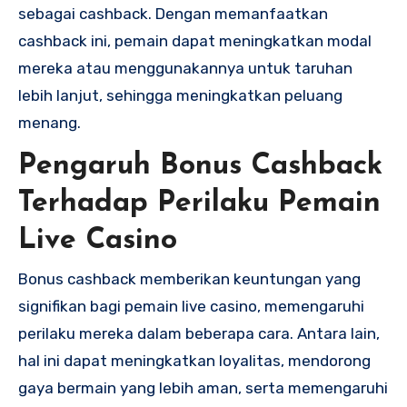
sebagai cashback. Dengan memanfaatkan
cashback ini, pemain dapat meningkatkan modal
mereka atau menggunakannya untuk taruhan
lebih lanjut, sehingga meningkatkan peluang
menang.
Pengaruh Bonus Cashback
Terhadap Perilaku Pemain
Live Casino
Bonus cashback memberikan keuntungan yang
signifikan bagi pemain live casino, memengaruhi
perilaku mereka dalam beberapa cara. Antara lain,
hal ini dapat meningkatkan loyalitas, mendorong
gaya bermain yang lebih aman, serta memengaruhi