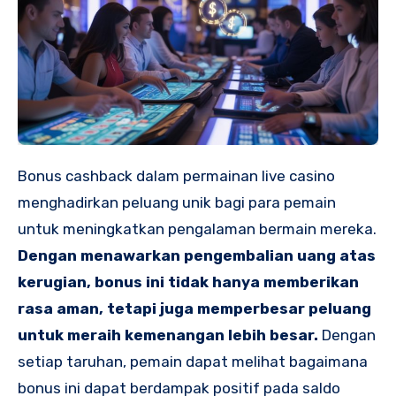
Bonus cashback dalam permainan live casino
menghadirkan peluang unik bagi para pemain
untuk meningkatkan pengalaman bermain mereka.
Dengan menawarkan pengembalian uang atas
kerugian, bonus ini tidak hanya memberikan
rasa aman, tetapi juga memperbesar peluang
untuk meraih kemenangan lebih besar.
Dengan
setiap taruhan, pemain dapat melihat bagaimana
bonus ini dapat berdampak positif pada saldo